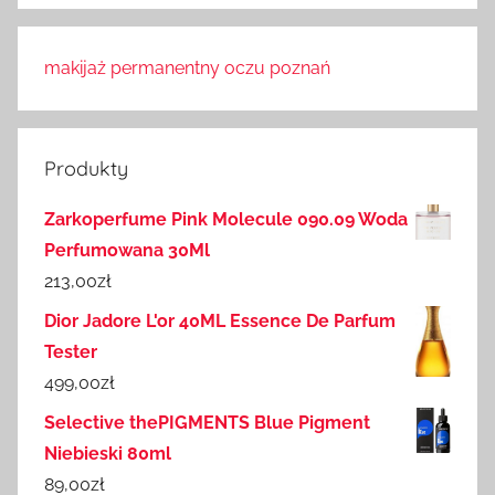
makijaż permanentny oczu poznań
Produkty
Zarkoperfume Pink Molecule 090.09 Woda
Perfumowana 30Ml
213,00
zł
Dior Jadore L'or 40ML Essence De Parfum
Tester
499,00
zł
Selective thePIGMENTS Blue Pigment
Niebieski 80ml
89,00
zł