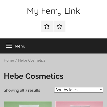
Przejdź
My Ferry Link
do
treści
Sklep
Blog
Menu
Home
/ Hebe Cosmetics
Hebe Cosmetics
Showing all 3 results