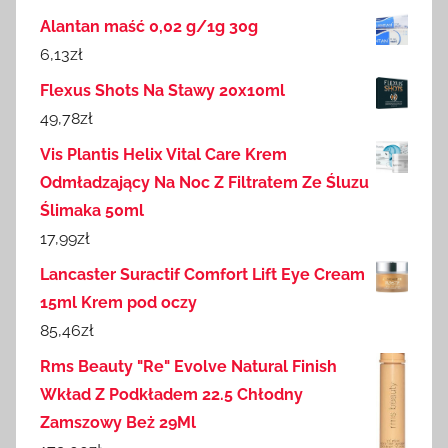
Alantan maść 0,02 g/1g 30g
6,13
zł
Flexus Shots Na Stawy 20x10ml
49,78
zł
Vis Plantis Helix Vital Care Krem
Odmładzający Na Noc Z Filtratem Ze Śluzu
Ślimaka 50ml
17,99
zł
Lancaster Suractif Comfort Lift Eye Cream
15ml Krem pod oczy
85,46
zł
Rms Beauty "Re" Evolve Natural Finish
Wkład Z Podkładem 22.5 Chłodny
Zamszowy Beż 29Ml