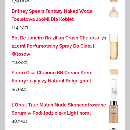
179,00
zł
Britney Spears Fantasy Naked Woda
Toaletowa 100Ml Dla Kobiet
114,20
zł
Sol De Janeiro Brazilian Crush Cheirosa '71
240ml Perfumowany Spray Do Ciała I
Włosów
98,00
zł
Purito Cica Clearing BB Cream Krem
Koloryzujący 23 Natural Beige 30ml
55,92
zł
L'Oreal True Match Nude Skoncentrowane
Serum w Podkładzie 2-3 Light 30ml
48,35
zł