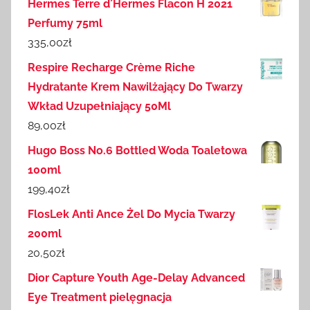
Hermes Terre d´Hermes Flacon H 2021
Perfumy 75ml
335,00
zł
Respire Recharge Crème Riche
Hydratante Krem Nawilżający Do Twarzy
Wkład Uzupełniający 50Ml
89,00
zł
Hugo Boss No.6 Bottled Woda Toaletowa
100ml
199,40
zł
FlosLek Anti Ance Żel Do Mycia Twarzy
200ml
20,50
zł
Dior Capture Youth Age-Delay Advanced
Eye Treatment pielęgnacja