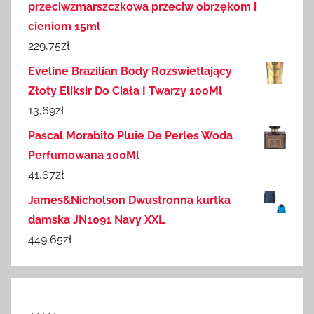
przeciwzmarszczkowa przeciw obrzękom i
cieniom 15ml
229,75
zł
Eveline Brazilian Body Rozświetlający
Złoty Eliksir Do Ciała I Twarzy 100Ml
13,69
zł
Pascal Morabito Pluie De Perles Woda
Perfumowana 100Ml
41,67
zł
James&Nicholson Dwustronna kurtka
damska JN1091 Navy XXL
449,65
zł