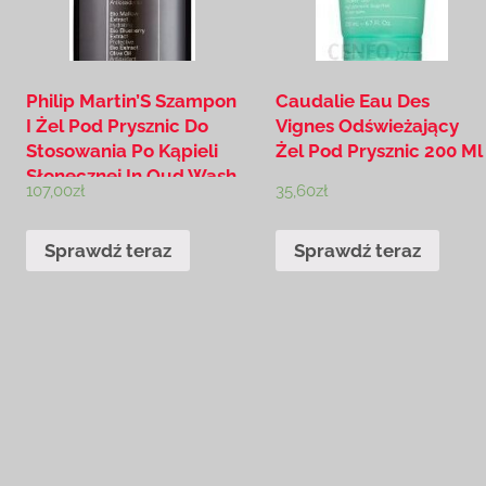
Philip Martin’S Szampon
Caudalie Eau Des
I Żel Pod Prysznic Do
Vignes Odświeżający
Stosowania Po Kąpieli
Żel Pod Prysznic 200 Ml
Słonecznej In Oud Wash
107,00
zł
35,60
zł
Shampoo 250 Ml
Sprawdź teraz
Sprawdź teraz