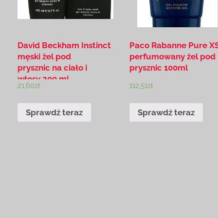
David Beckham Instinct
Paco Rabanne Pure X
męski żel pod
perfumowany żel pod
prysznic na ciało i
prysznic 100ml
włosy 200 ml
21,60
zł
112,51
zł
Sprawdź teraz
Sprawdź teraz