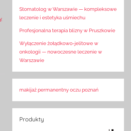
Stomatolog w Warszawie — kompleksowe
leczenie i estetyka uśmiechu
y
a
Profesjonalna terapia blizny w Pruszkowie
Wyłączenie żołądkowo-jelitowe w
onkologii — nowoczesne leczenie w
Warszawie
makijaż permanentny oczu poznań
Produkty