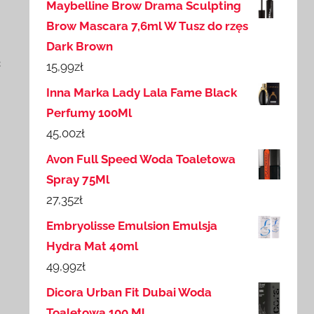
Maybelline Brow Drama Sculpting
Brow Mascara 7,6ml W Tusz do rzęs
Dark Brown
ć
15,99
zł
Inna Marka Lady Lala Fame Black
Perfumy 100Ml
45,00
zł
Avon Full Speed Woda Toaletowa
Spray 75Ml
27,35
zł
Embryolisse Emulsion Emulsja
Hydra Mat 40ml
49,99
zł
Dicora Urban Fit Dubai Woda
Toaletowa 100 Ml