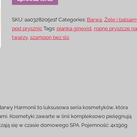
SKU:
aa0328205e1f
Categories:
Barwa
,
Żele i balsam
pod prysznic
Tags:
pianka ginexid
,
ropne pryszcze n
twarzy
,
szampon bez sls
Barwy Harmonii to luksusowa seria kosmetyków, która
mi. Kosmetyki zawarte w linii kompleksowo pielęgnują
wdzają się w czasie domowego SPA. Pojemność: 4x190g