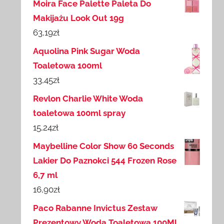
Moira Face Palette Paleta Do
Makijażu Look Out 19g
63,19
zł
Aquolina Pink Sugar Woda
Toaletowa 100ml
33,45
zł
Revlon Charlie White Woda
toaletowa 100ml spray
15,24
zł
Maybelline Color Show 60 Seconds
Lakier Do Paznokci 544 Frozen Rose
6,7 ml
16,90
zł
Paco Rabanne Invictus Zestaw
Prezentowy Woda Toaletowa 100Ml