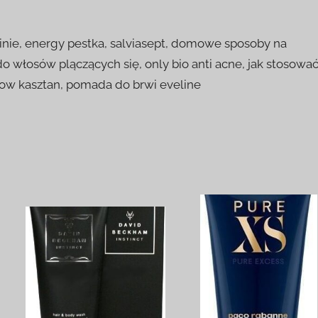
inie, energy pestka, salviasept, domowe sposoby na
do włosów plączących się, only bio anti acne, jak stosowa
losow kasztan, pomada do brwi eveline