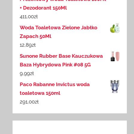
+ Dezodorant 150Ml
411,00
zł
Woda Toaletowa Zielone Jabłko
Zapach 50Ml
12,89
zł
Sunone Rubber Base Kauczukowa
Baza Hybrydowa Pink #08 5G
9,99
zł
Paco Rabanne Invictus woda
toaletowa 150ml
291,00
zł