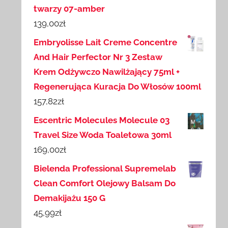
twarzy 07-amber
139,00
zł
Embryolisse Lait Creme Concentre
And Hair Perfector Nr 3 Zestaw
Krem Odżywczo Nawilżający 75ml +
Regenerująca Kuracja Do Włosów 100ml
157,82
zł
Escentric Molecules Molecule 03
Travel Size Woda Toaletowa 30ml
169,00
zł
Bielenda Professional Supremelab
Clean Comfort Olejowy Balsam Do
Demakijażu 150 G
45,99
zł