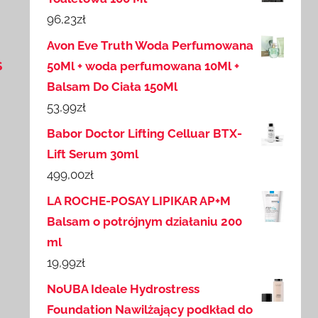
96,23
zł
Avon Eve Truth Woda Perfumowana
S
50Ml + woda perfumowana 10Ml +
Balsam Do Ciała 150Ml
53,99
zł
Babor Doctor Lifting Celluar BTX-
Lift Serum 30ml
499,00
zł
LA ROCHE-POSAY LIPIKAR AP+M
Balsam o potrójnym działaniu 200
ml
19,99
zł
NoUBA Ideale Hydrostress
Foundation Nawilżający podkład do