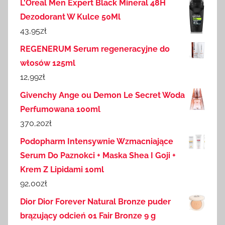
L'Oreal Men Expert Black Mineral 48H
Dezodorant W Kulce 50Ml
43,95
zł
REGENERUM Serum regeneracyjne do
włosów 125ml
12,99
zł
Givenchy Ange ou Demon Le Secret Woda
Perfumowana 100ml
370,20
zł
Podopharm Intensywnie Wzmacniające
Serum Do Paznokci + Maska Shea I Goji +
Krem Z Lipidami 10ml
92,00
zł
Dior Dior Forever Natural Bronze puder
brązujący odcień 01 Fair Bronze 9 g