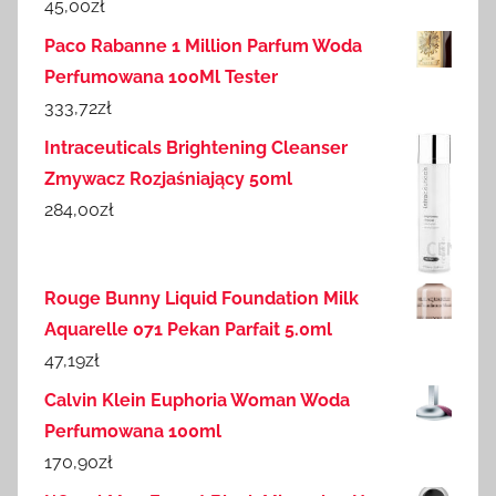
45,00
zł
Paco Rabanne 1 Million Parfum Woda
Perfumowana 100Ml Tester
333,72
zł
Intraceuticals Brightening Cleanser
Zmywacz Rozjaśniający 50ml
284,00
zł
Rouge Bunny Liquid Foundation Milk
Aquarelle 071 Pekan Parfait 5.0ml
47,19
zł
Calvin Klein Euphoria Woman Woda
Perfumowana 100ml
170,90
zł