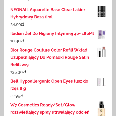
NEONAIL Aquarelle Base Clear Lakier
Hybrydowy Baza 6ml
34,99
zł
Iladian Żel Do Higieny Intymnej 40+ 180Ml
10,40
zł
Dior Rouge Couture Color Refill Wkład
Uzupełniający Do Pomadki Rouge Satin
Refill 219
135,30
zł
Bell Hypoallergenic Open Eyes tusz do
rzęs 8 g
22,99
zł
W7 Cosmetics Ready/Set/Glow
rozświetlający spray utrwalający odcień