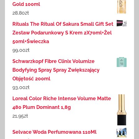
Gold 100ml
28,80
zł
Rituals The Ritual Of Sakura Small Gift Set
Zestaw Podarunkowy S Krem 2X70ml+Żel
50ml+Świeczka
99,00
zł
Schwarzkopf Fibre Clinix Volumize
Bodyfying Spray Spray Zwiększający
Objętość 200ml
93,00
zł
Loreal Color Riche Intense Volume Matte
480 Plum Dominant 1,8g
21,95
zł
Selvace Woda Perfumowana 110Ml