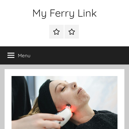
Przejdź
My Ferry Link
do
treści
Sklep
Blog
Menu