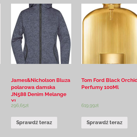
James&Nicholson Bluza
Tom Ford Black Orchi
polarowa damska
Perfumy 100Ml
JN588 Denim Melange
XL
296,65
zł
619,99
zł
Sprawdź teraz
Sprawdź teraz