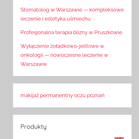
Stomatolog w Warszawie — kompleksowe
leczenie i estetyka uśmiechu
Profesjonalna terapia blizny w Pruszkowie
Wyłączenie żołądkowo-jelitowe w
onkologii — nowoczesne leczenie w
Warszawie
makijaż permanentny oczu poznań
Produkty