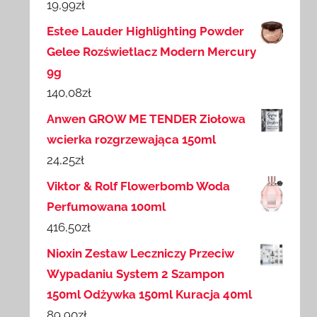
19,99
zł
Estee Lauder Highlighting Powder
Gelee Rozświetlacz Modern Mercury
9g
140,08
zł
Anwen GROW ME TENDER Ziołowa
wcierka rozgrzewająca 150ml
24,25
zł
Viktor & Rolf Flowerbomb Woda
Perfumowana 100ml
416,50
zł
Nioxin Zestaw Leczniczy Przeciw
Wypadaniu System 2 Szampon
150ml Odżywka 150ml Kuracja 40ml
89,90
zł