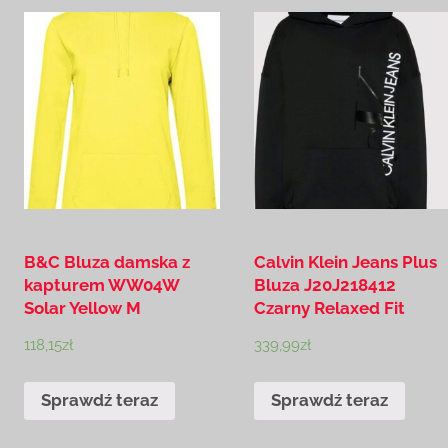
B&C Bluza damska z
Calvin Klein Jeans Plus
kapturem WW04W
Bluza J20J218412
Solar Yellow M
Czarny Relaxed Fit
118,15
zł
339,99
zł
Sprawdź teraz
Sprawdź teraz