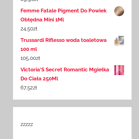
Femme Fatale Pigment Do Powiek
Obłędna Mini 1Ml
24,50
zł
Trussardi Riflesso woda toaletowa
100 ml
105,00
zł
Victoria'S Secret Romantic Mgiełka
Do Ciała 250Ml
67,52
zł
zzzzz