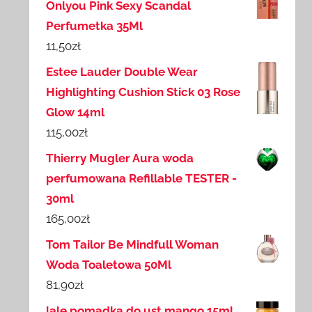
Onlyou Pink Sexy Scandal
Perfumetka 35Ml
11,50
zł
Estee Lauder Double Wear
Highlighting Cushion Stick 03 Rose
Glow 14ml
115,00
zł
Thierry Mugler Aura woda
perfumowana Refillable TESTER -
30ml
165,00
zł
Tom Tailor Be Mindfull Woman
Woda Toaletowa 50Ml
81,90
zł
lale pomadka do ust mango 15ml