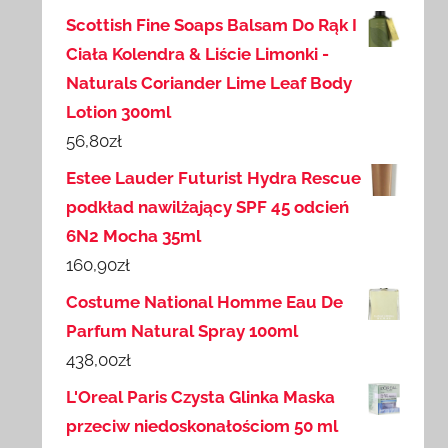
Scottish Fine Soaps Balsam Do Rąk I
Ciała Kolendra & Liście Limonki -
Naturals Coriander Lime Leaf Body
Lotion 300ml
56,80
zł
Estee Lauder Futurist Hydra Rescue
podkład nawilżający SPF 45 odcień
6N2 Mocha 35ml
160,90
zł
Costume National Homme Eau De
Parfum Natural Spray 100ml
438,00
zł
L'Oreal Paris Czysta Glinka Maska
przeciw niedoskonałościom 50 ml