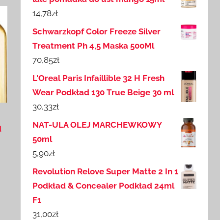
14,78
zł
Schwarzkopf Color Freeze Silver
Treatment Ph 4,5 Maska 500Ml
70,85
zł
L'Oreal Paris Infaillible 32 H Fresh
Wear Podkład 130 True Beige 30 ml
30,33
zł
NAT-ULA OLEJ MARCHEWKOWY
d
50ml
5,90
zł
Revolution Relove Super Matte 2 In 1
Podkład & Concealer Podkład 24ml
F1
31,00
zł