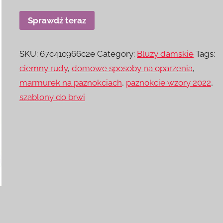
Sprawdź teraz
SKU:
67c41c966c2e
Category:
Bluzy damskie
Tags:
ciemny rudy
,
domowe sposoby na oparzenia
,
marmurek na paznokciach
,
paznokcie wzory 2022
,
szablony do brwi