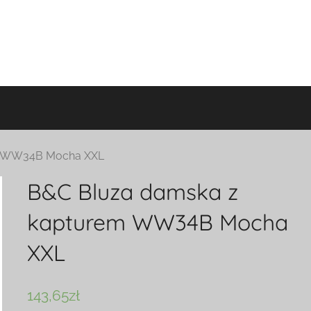
m WW34B Mocha XXL
B&C Bluza damska z
kapturem WW34B Mocha
XXL
143,65
zł