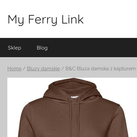
Przejdź
do
My Ferry Link
treści
Sklep
Blog
Home
/
Bluzy damskie
/ B&C Bluza damska z kapture