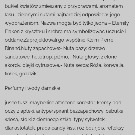
bukiet kwiatów zmieszany z przyprawami, aromatem
lasu i zielonymi nutami najbardziej odpowiadał jego
wyobrażeniom. Nazwa mogła być tylko jedna – Eternity.
Flakon z kryształu i srebra ma symbolizować uczucie i
oddanie.Zaprojektowali go wspólnie Klein i Pierre
Dinand.Nuty zapachowe:- Nuta bazy: drzewo
sandałowe, heliotrop, piżmo,- Nuta głowy: zielone
akordy, olejki cytrusowe,- Nuta serca: Róża, konwalia,
fiołek, goździk.
Perfumy i wody damskie
jusee tusz, maybelline affinitone korektor, kremy pod
oczy z apteki, antyperspirant bezzapachowy, cebulka
wlosa, słoiki z ciemnego szkła, typy sylwetek,
dlanastolatek, prada candy kiss, roz bourjois, refleksy