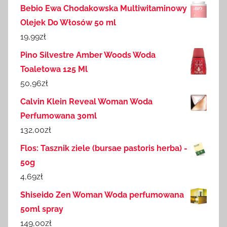
Bebio Ewa Chodakowska Multiwitaminowy
Olejek Do Włosów 50 ml
19,99
zł
Pino Silvestre Amber Woods Woda
Toaletowa 125 Ml
50,96
zł
Calvin Klein Reveal Woman Woda
Perfumowana 30ml
132,00
zł
Flos: Tasznik ziele (bursae pastoris herba) -
50g
4,69
zł
Shiseido Zen Woman Woda perfumowana
50ml spray
149,00
zł