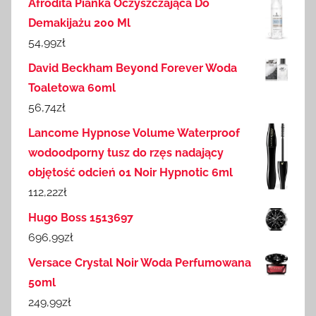
Afrodita Pianka Oczyszczająca Do
Demakijażu 200 Ml
54,99
zł
David Beckham Beyond Forever Woda
Toaletowa 60ml
56,74
zł
Lancome Hypnose Volume Waterproof
wodoodporny tusz do rzęs nadający
objętość odcień 01 Noir Hypnotic 6ml
112,22
zł
Hugo Boss 1513697
696,99
zł
Versace Crystal Noir Woda Perfumowana
50ml
249,99
zł