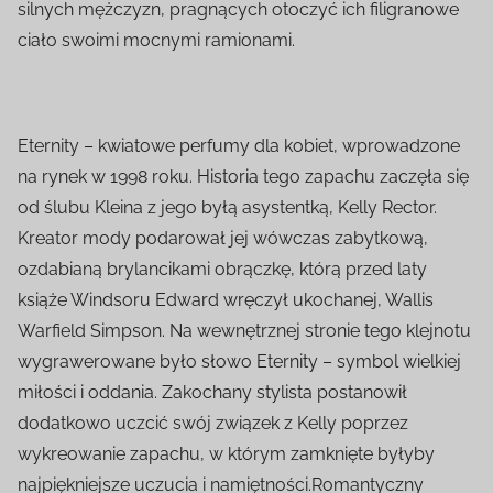
silnych mężczyzn, pragnących otoczyć ich filigranowe
ciało swoimi mocnymi ramionami.
Eternity – kwiatowe perfumy dla kobiet, wprowadzone
na rynek w 1998 roku. Historia tego zapachu zaczęła się
od ślubu Kleina z jego byłą asystentką, Kelly Rector.
Kreator mody podarował jej wówczas zabytkową,
ozdabianą brylancikami obrączkę, którą przed laty
książe Windsoru Edward wręczył ukochanej, Wallis
Warfield Simpson. Na wewnętrznej stronie tego klejnotu
wygrawerowane było słowo Eternity – symbol wielkiej
miłości i oddania. Zakochany stylista postanowił
dodatkowo uczcić swój związek z Kelly poprzez
wykreowanie zapachu, w którym zamknięte byłyby
najpiękniejsze uczucia i namiętności.Romantyczny