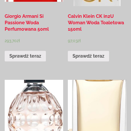
Giorgio Armani Si
Calvin Klein CK in2U
Passione Woda
Woman Woda Toaletowa
Perfumowana 50ml
150ml
293,70
zł
97,03
zł
Sprawdź teraz
Sprawdź teraz