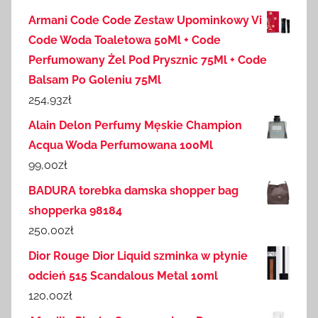
Armani Code Code Zestaw Upominkowy Vi
Code Woda Toaletowa 50Ml + Code
Perfumowany Żel Pod Prysznic 75Ml + Code
Balsam Po Goleniu 75Ml
254,93
zł
Alain Delon Perfumy Męskie Champion
Acqua Woda Perfumowana 100Ml
99,00
zł
BADURA torebka damska shopper bag
shopperka 98184
250,00
zł
Dior Rouge Dior Liquid szminka w płynie
odcień 515 Scandalous Metal 10ml
120,00
zł