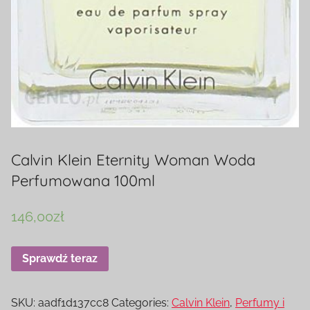
Calvin Klein Eternity Woman Woda
Perfumowana 100ml
146,00
zł
Sprawdź teraz
SKU:
aadf1d137cc8
Categories:
Calvin Klein
,
Perfumy i