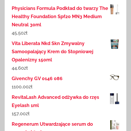
Physicians Formula Podkład do twarzy The
Healthy Foundation Spf20 MN3 Medium
Neutral 30ml
45,50
zł
Vita Liberata Nkd Skn Zmywalny
Samoopalający Krem do Stopniowej
Opalenizny 150ml
44,60
zł
Givenchy GV 0146 086
1100,00
zł
RevitaLash Advanced odżywka do rzęs
Eyelash 1ml
157,00
zł
Regenerum Utwardzające serum do