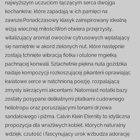
najwyższym uczuciom łączącym serca dwojga
kochanków, które zapadają w ich pamięci na
zawsze.Ponadczasowy klasyk zainspirowany idealną
wizją wiecznej miłościWoń otwiera przejrzysty,
witalizujący aromat owoców cytrusowych wplatający
się namiętnie w akord zielonych nut, które następnie
zostają tchnięte wibracją fiołka i otulone mgiełką
pachnącej konwalii. Szlachetnie piękna nuta goździka
nadaje kompozycji rozkoszującej pikanterii oprawiając
kwiatowe serce w natchnioną poezję, rozpalającą
zmysły iskrzącymi akcentami. Natomiast notatki bazy
zostały posypane delikatnymi płatkami cudownego
heliotropu oraz poruszającymi tonami drzewa
sandałowego i piżma. Calvin Klein Eternity to idylliczna
propozycja dla wrażliwych kobiet, których naturalny
wdzięk, czułość i fascynujący urok wzbudza adorację