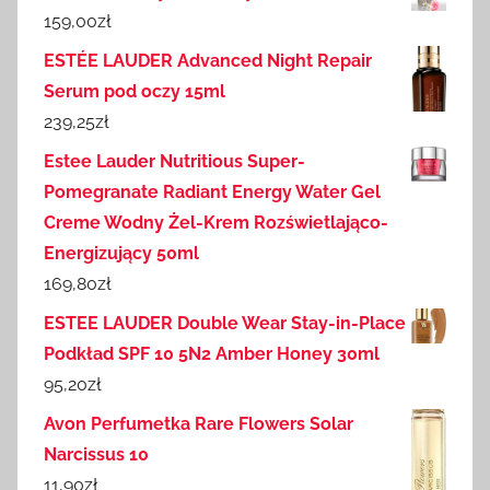
159,00
zł
ESTÉE LAUDER Advanced Night Repair
Serum pod oczy 15ml
239,25
zł
Estee Lauder Nutritious Super-
Pomegranate Radiant Energy Water Gel
Creme Wodny Żel-Krem Rozświetlająco-
Energizujący 50ml
169,80
zł
ESTEE LAUDER Double Wear Stay-in-Place
Podkład SPF 10 5N2 Amber Honey 30ml
95,20
zł
Avon Perfumetka Rare Flowers Solar
Narcissus 10
11,90
zł