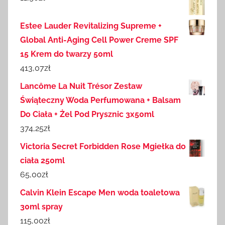
Estee Lauder Revitalizing Supreme +
Global Anti-Aging Cell Power Creme SPF
15 Krem do twarzy 50ml
413,07
zł
Lancôme La Nuit Trésor Zestaw
Świąteczny Woda Perfumowana + Balsam
Do Ciała + Żel Pod Prysznic 3x50ml
374,25
zł
Victoria Secret Forbidden Rose Mgiełka do
ciała 250ml
65,00
zł
Calvin Klein Escape Men woda toaletowa
30ml spray
115,00
zł