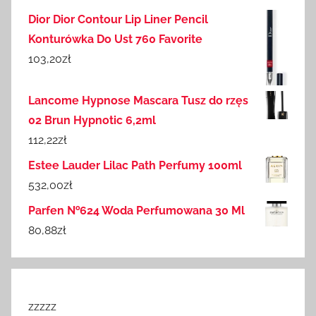
Dior Dior Contour Lip Liner Pencil
Konturówka Do Ust 760 Favorite
103,20
zł
Lancome Hypnose Mascara Tusz do rzęs
02 Brun Hypnotic 6,2ml
112,22
zł
Estee Lauder Lilac Path Perfumy 100ml
532,00
zł
Parfen №624 Woda Perfumowana 30 Ml
80,88
zł
zzzzz