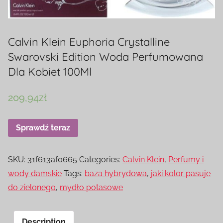
Calvin Klein Euphoria Crystalline
Swarovski Edition Woda Perfumowana
Dla Kobiet 100Ml
209,94
zł
Sprawdź teraz
SKU:
31f613af0665
Categories:
Calvin Klein
,
Perfumy i
wody damskie
Tags:
baza hybrydowa
,
jaki kolor pasuje
do zielonego
,
mydło potasowe
Description