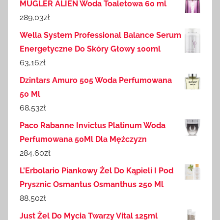
MUGLER ALIEN Woda Toaletowa 60 ml
289,03
zł
Wella System Professional Balance Serum
Energetyczne Do Skóry Głowy 100ml
63,16
zł
Dzintars Amuro 505 Woda Perfumowana
50 Ml
68,53
zł
Paco Rabanne Invictus Platinum Woda
Perfumowana 50Ml Dla Mężczyzn
284,60
zł
L'Erbolario Piankowy Żel Do Kąpieli I Pod
Prysznic Osmantus Osmanthus 250 Ml
88,50
zł
Just Żel Do Mycia Twarzy Vital 125ml