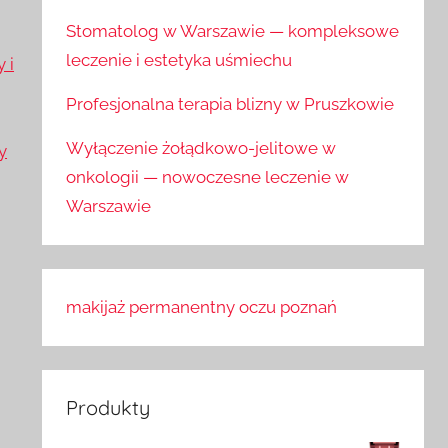
Stomatolog w Warszawie — kompleksowe
leczenie i estetyka uśmiechu
 i
Profesjonalna terapia blizny w Pruszkowie
Wyłączenie żołądkowo-jelitowe w
y
onkologii — nowoczesne leczenie w
Warszawie
makijaż permanentny oczu poznań
Produkty