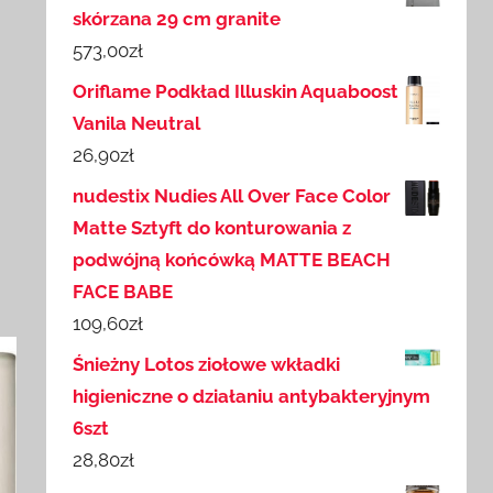
skórzana 29 cm granite
573,00
zł
Oriflame Podkład Illuskin Aquaboost
Vanila Neutral
26,90
zł
nudestix Nudies All Over Face Color
Matte Sztyft do konturowania z
podwójną końcówką MATTE BEACH
FACE BABE
109,60
zł
Śnieżny Lotos ziołowe wkładki
higieniczne o działaniu antybakteryjnym
6szt
28,80
zł