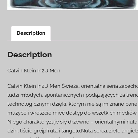
Description
Description
Calvin Klein In2U Men
Calvin Klein In2U Men Świeża, orientalna seria zapa
ludzi młodych, spontanicznych i podążających za tr
technologicznymi dzięki, którym nie są im znane ba
muzyce i wreszcie mieć dostęp do wszelkich mediów.K
Niego charakteryzuje się drzewno – orientalnymi nu
dżin, liście grejpfruta i tangelo.Nuta serca: ziele ang