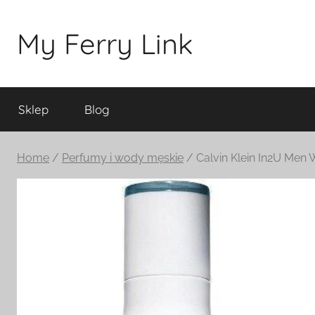
Przejdź
do
My Ferry Link
treści
Sklep
Blog
Home
/
Perfumy i wody męskie
/ Calvin Klein In2U Men