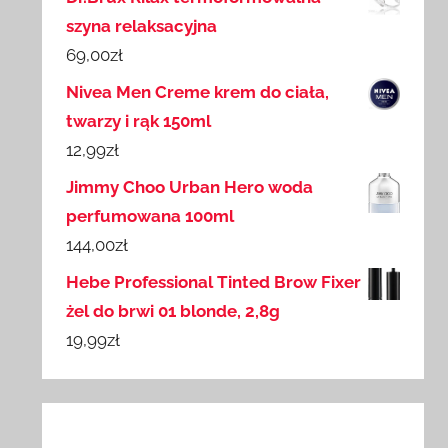
szyna relaksacyjna
69,00
zł
Nivea Men Creme krem do ciała,
twarzy i rąk 150ml
12,99
zł
Jimmy Choo Urban Hero woda
perfumowana 100ml
144,00
zł
Hebe Professional Tinted Brow Fixer
żel do brwi 01 blonde, 2,8g
19,99
zł