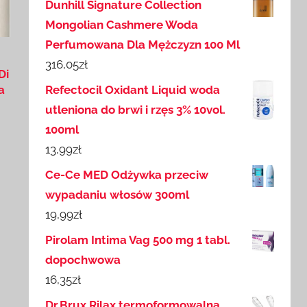
Dunhill Signature Collection
Mongolian Cashmere Woda
Perfumowana Dla Mężczyzn 100 Ml
316,05
zł
Di
a
Refectocil Oxidant Liquid woda
utleniona do brwi i rzęs 3% 10vol.
100ml
13,99
zł
Ce-Ce MED Odżywka przeciw
wypadaniu włosów 300ml
19,99
zł
Pirolam Intima Vag 500 mg 1 tabl.
dopochwowa
16,35
zł
Dr.Brux Rilax termoformowalna