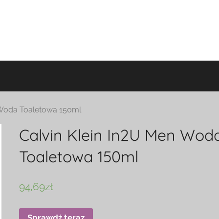
 Woda Toaletowa 150ml
Calvin Klein In2U Men Wod
Toaletowa 150ml
94,69
zł
Sprawdź teraz