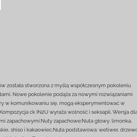
chów została stworzona z myślą współczesnym pokoleniu
endami. Nowe pokolenie podąża za nowymi rozwiązaniami
riery w komunikowaniu się, mogą eksperymentować w
ompozycja ck IN2U wyraża wolność i seksapil. Wersja dl
tami zapachowymi.Nuty zapachowe:Nuta głowy: limonka,
ielskie, shiso i kakaowiec.Nuta podstawowa: wetiwer, drzew