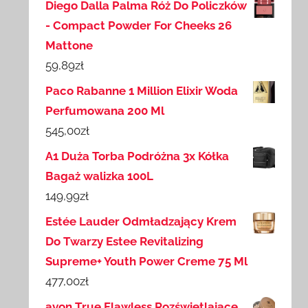
Diego Dalla Palma Róż Do Policzków
- Compact Powder For Cheeks 26
Mattone
59,89
zł
Paco Rabanne 1 Million Elixir Woda
Perfumowana 200 Ml
545,00
zł
A1 Duża Torba Podróżna 3x Kółka
Bagaż walizka 100L
149,99
zł
Estée Lauder Odmładzający Krem
Do Twarzy Estee Revitalizing
Supreme+ Youth Power Creme 75 Ml
477,00
zł
avon True Flawless Rozświetlające