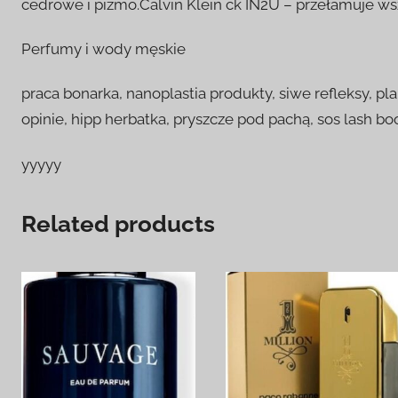
cedrowe i piżmo.Calvin Klein ck IN2U – przełamuje wsz
Perfumy i wody męskie
praca bonarka, nanoplastia produkty, siwe refleksy, p
opinie, hipp herbatka, pryszcze pod pachą, sos lash boo
yyyyy
Related products