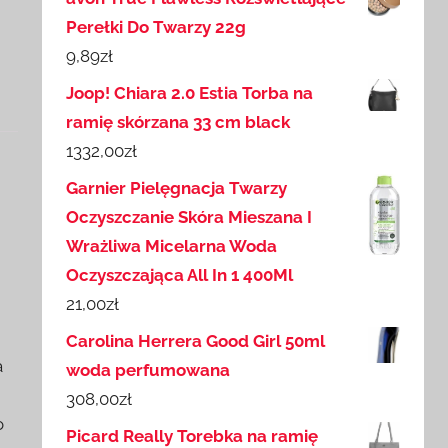
Perełki Do Twarzy 22g
9,89
zł
Joop! Chiara 2.0 Estia Torba na
ramię skórzana 33 cm black
1332,00
zł
Garnier Pielęgnacja Twarzy
Oczyszczanie Skóra Mieszana I
Wrażliwa Micelarna Woda
Oczyszczająca All In 1 400Ml
21,00
zł
Carolina Herrera Good Girl 50ml
a
woda perfumowana
308,00
zł
o
Picard Really Torebka na ramię