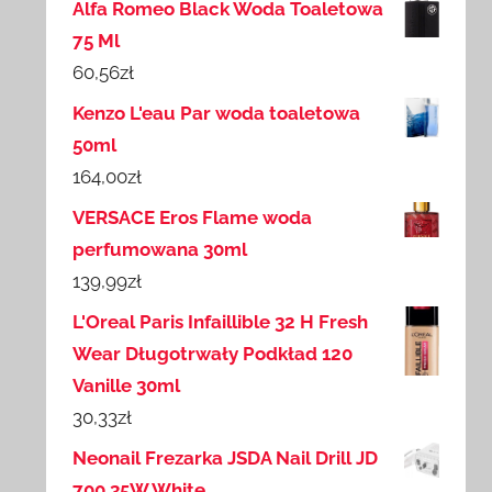
Alfa Romeo Black Woda Toaletowa
75 Ml
60,56
zł
Kenzo L'eau Par woda toaletowa
50ml
164,00
zł
VERSACE Eros Flame woda
perfumowana 30ml
139,99
zł
L'Oreal Paris Infaillible 32 H Fresh
Wear Długotrwały Podkład 120
Vanille 30ml
30,33
zł
Neonail Frezarka JSDA Nail Drill JD
700 35W White