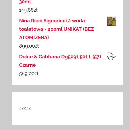
30ml
149,88
zł
Nina Ricci Signoricci 2 woda
toaletowa - 200ml UNIKAT (BEZ
ATOMIZERA)
899,00
zł
Dolce & Gabbana Dg5091 501 L (57)
Czarne
589,00
zł
zzzzz