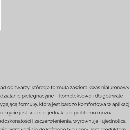
ad do twarzy, którego formuła zawiera kwas hialuronowy 
e działanie pielęgnacyjne – kompleksowo i długotrwale
ygającą formułę, która jest bardzo komfortowa w aplikacji
go krycie jest średnie, jednak bez problemu można
doskonałości i zaczerwienienia, wyrównuje i ujednolica
ie. Sprawdzi się do każdego typu cery. Jest produktem