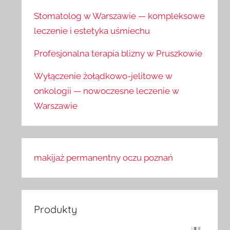
Stomatolog w Warszawie — kompleksowe
leczenie i estetyka uśmiechu
Profesjonalna terapia blizny w Pruszkowie
Wyłączenie żołądkowo-jelitowe w
onkologii — nowoczesne leczenie w
Warszawie
makijaż permanentny oczu poznań
Produkty