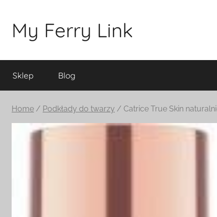
Przejdź
do
My Ferry Link
treści
Sklep
Blog
Home
/
Podkłady do twarzy
/ Catrice True Skin natural