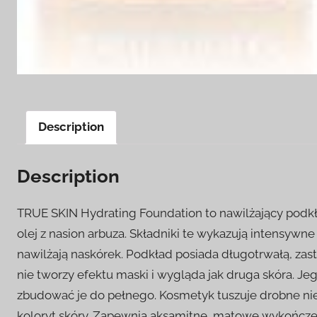
Description
Description
TRUE SKIN Hydrating Foundation to nawilżający podkł
olej z nasion arbuza. Składniki te wykazują intensywn
nawilżają naskórek. Podkład posiada długotrwałą, zast
nie tworzy efektu maski i wygląda jak druga skóra. Je
zbudować je do pełnego. Kosmetyk tuszuje drobne nie
koloryt skóry. Zapewnia aksamitne, matowe wykończen