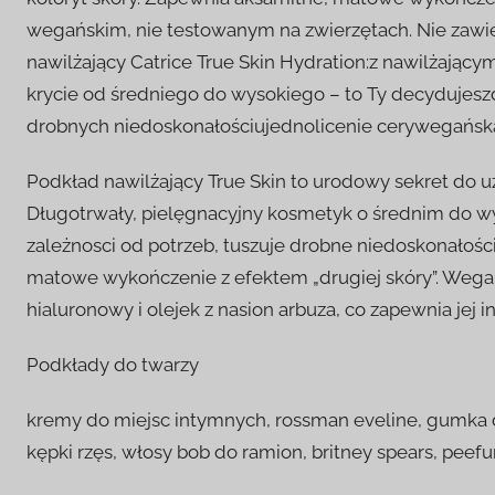
wegańskim, nie testowanym na zwierzętach. Nie zawie
nawilżający Catrice True Skin Hydration:z nawilżają
krycie od średniego do wysokiego – to Ty decydujesz
drobnych niedoskonałościujednolicenie cerywegańsk
Podkład nawilżający True Skin to urodowy sekret do uzy
Długotrwały, pielęgnacyjny kosmetyk o średnim do w
zależnosci od potrzeb, tuszuje drobne niedoskonałości
matowe wykończenie z efektem „drugiej skóry”. Weg
hialuronowy i olejek z nasion arbuza, co zapewnia jej 
Podkłady do twarzy
kremy do miejsc intymnych, rossman eveline, gumka
kępki rzęs, włosy bob do ramion, britney spears, peef