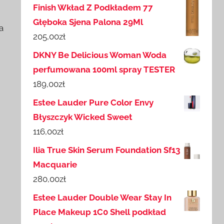
Finish Wkład Z Podkładem 77
Głęboka Sjena Palona 29Ml
a
205,00
zł
DKNY Be Delicious Woman Woda
perfumowana 100ml spray TESTER
189,00
zł
Estee Lauder Pure Color Envy
Błyszczyk Wicked Sweet
116,00
zł
Ilia True Skin Serum Foundation Sf13
Macquarie
280,00
zł
Estee Lauder Double Wear Stay In
Place Makeup 1C0 Shell podkład