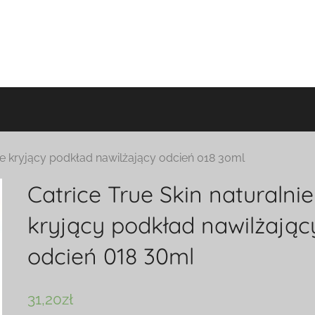
nie kryjący podkład nawilżający odcień 018 30ml
Catrice True Skin naturalnie
kryjący podkład nawilżając
odcień 018 30ml
31,20
zł