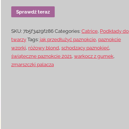
Sprawdź teraz
SKU:
7b5f3429f286
Categories:
Catrice
,
Podkłady do
twarzy
Tags:
jak przedłużyć paznokcie
,
paznokcie
wzorki
,
różowy blond
,
schodzący paznokieć
,
świąteczne paznokcie 2021
,
warkocz z gumek
,
zmarszczki palacza