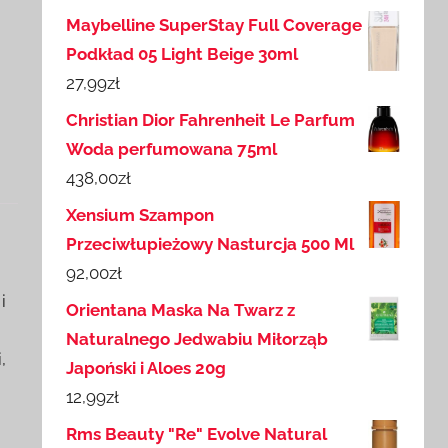
Maybelline SuperStay Full Coverage
Podkład 05 Light Beige 30ml
27,99
zł
Christian Dior Fahrenheit Le Parfum
Woda perfumowana 75ml
438,00
zł
Xensium Szampon
Przeciwłupieżowy Nasturcja 500 Ml
92,00
zł
i
Orientana Maska Na Twarz z
Naturalnego Jedwabiu Miłorząb
,
Japoński i Aloes 20g
12,99
zł
Rms Beauty "Re" Evolve Natural