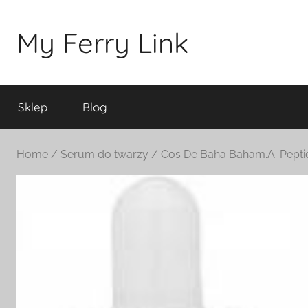
Przejdź
do
My Ferry Link
treści
Sklep
Blog
Home
/
Serum do twarzy
/ Cos De Baha Baham.A. Pept