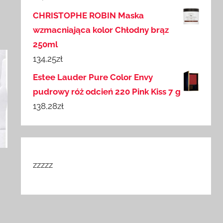
CHRISTOPHE ROBIN Maska
wzmacniająca kolor Chłodny brąz
250ml
134,25
zł
Estee Lauder Pure Color Envy
pudrowy róż odcień 220 Pink Kiss 7 g
138,28
zł
zzzzz