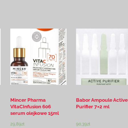
m
Mincer Pharma
Babor Ampoule Active
VitaCInfusion 606
Purifier 7×2 ml
serum olejkowe 15ml
29,89
zł
90,39
zł