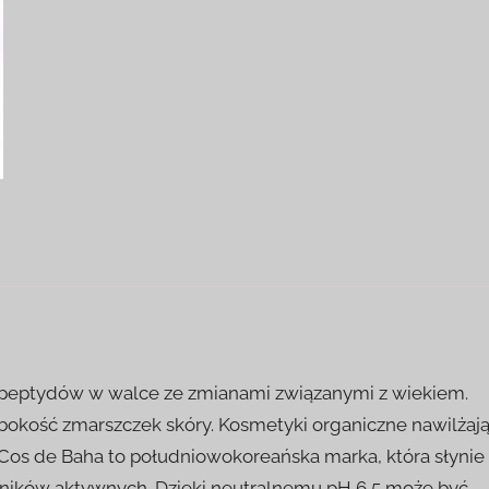
ch peptydów w walce ze zmianami związanymi z wiekiem.
okość zmarszczek skóry. Kosmetyki organiczne nawilżają
 Cos de Baha to południowokoreańska marka, która słynie
adników aktywnych. Dzięki neutralnemu pH 6,5 może być