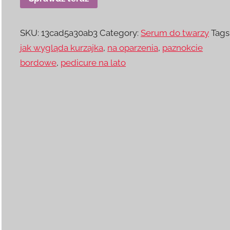
SKU:
13cad5a30ab3
Category:
Serum do twarzy
Tags
jak wygląda kurzajka
,
na oparzenia
,
paznokcie
bordowe
,
pedicure na lato