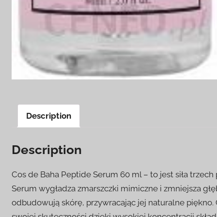
Description
Description
Cos de Baha Peptide Serum 60 ml – to jest siła trze
Serum wygładza zmarszczki mimiczne i zmniejsza głęb
odbudowują skórę, przywracając jej naturalne piękno.
swojej skuteczności dzięki wysokiej koncentracji skł