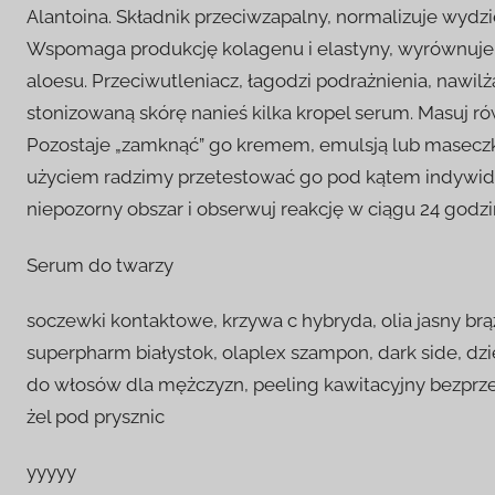
Alantoina. Składnik przeciwzapalny, normalizuje wydz
Wspomaga produkcję kolagenu i elastyny, wyrównuje st
aloesu. Przeciwutleniacz, łagodzi podrażnienia, nawilża
stonizowaną skórę nanieś kilka kropel serum. Masuj r
Pozostaje „zamknąć” go kremem, emulsją lub maseczką
użyciem radzimy przetestować go pod kątem indywidual
niepozorny obszar i obserwuj reakcję w ciągu 24 godz
Serum do twarzy
soczewki kontaktowe, krzywa c hybryda, olia jasny brąz
superpharm białystok, olaplex szampon, dark side, dziew
do włosów dla mężczyzn, peeling kawitacyjny bezprzew
żel pod prysznic
yyyyy