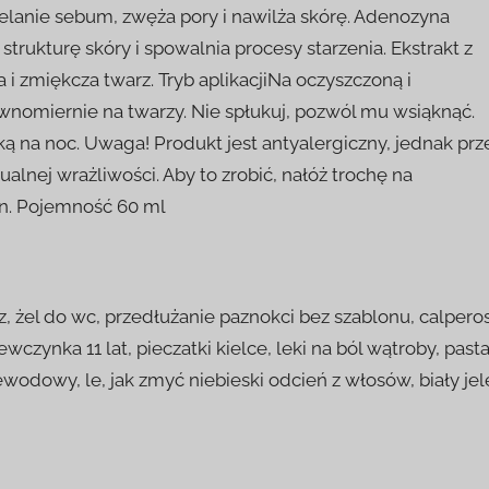
ielanie sebum, zwęża pory i nawilża skórę. Adenozyna
rukturę skóry i spowalnia procesy starzenia. Ekstrakt z
 i zmiękcza twarz. Tryb aplikacjiNa oczyszczoną i
ównomiernie na twarzy. Nie spłukuj, pozwól mu wsiąknąć.
 na noc. Uwaga! Produkt jest antyalergiczny, jednak prz
nej wrażliwości. Aby to zrobić, nałóż trochę na
in. Pojemność 60 ml
, żel do wc, przedłużanie paznokci bez szablonu, calperos
czynka 11 lat, pieczatki kielce, leki na ból wątroby, past
odowy, le, jak zmyć niebieski odcień z włosów, biały jel