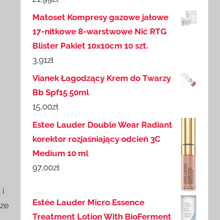
Matoset Kompresy gazowe jałowe
17-nitkowe 8-warstwowe Nić RTG
Blister Pakiet 10x10cm 10 szt.
3,91
zł
Vianek Łagodzący Krem do Twarzy
Bb Spf15 50ml
15,00
zł
Estee Lauder Double Wear Radiant
korektor rozjaśniający odcień 3C
Medium 10 ml
97,00
zł
 i
Estée Lauder Micro Essence
 ze
Treatment Lotion With BioFerment