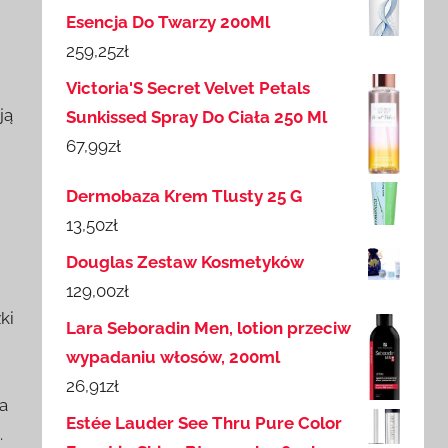
Esencja Do Twarzy 200Ml
259,25
zł
Victoria'S Secret Velvet Petals
ją
Sunkissed Spray Do Ciała 250 Ml
67,99
zł
Dermobaza Krem Tlusty 25 G
13,50
zł
Douglas Zestaw Kosmetyków
129,00
zł
ki
Lara Seboradin Men, lotion przeciw
wypadaniu włosów, 200ml
26,91
zł
a
Estée Lauder See Thru Pure Color
.