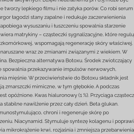
e tworzy lepkiego filmu i nie zatyka porów. Co robi serum
gor łagodzi stany zapalne i redukuje zaczerwienienia
zapobiega wysuszaniu i łuszczeniu spowalnia starzenie
iera matrykiny – cząsteczki sygnalizacyjne, które regulu
rzkomórkowej, wspomagają regenerację skóry właściwej.
ą naruszane wraz ze zmianami związanymi z wiekiem. W
relina. Bezpieczna alternatywa Botoxu. Środek zwiotczający
ie spowalnia przekazywanie impulsów nerwowych,
nia mięśnie. W przeciwieństwie do Botoxu składnik jest
ają zmarszczki mimiczne, w tym głębokie. A podczas
t opóźnione. Kwas hialuronowy (1 %). Przyciąga cząstecz
stabilne nawilżenie przez cały dzień. Beta glukan.
mmunostymulująco, chroni i regeneruje skórę po
eniu. Niacynamid. Stymuluje syntezę kolagenu i poprawi
a mikrokrążenie krwi, rozjaśnia i zmniejsza przebarwienia