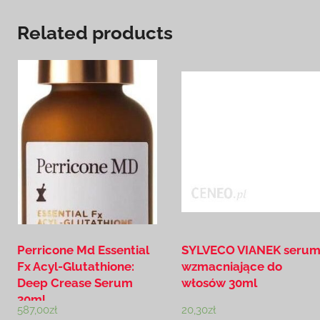
Related products
Perricone Md Essential
SYLVECO VIANEK seru
Fx Acyl-Glutathione:
wzmacniające do
Deep Crease Serum
włosów 30ml
30ml
587,00
zł
20,30
zł