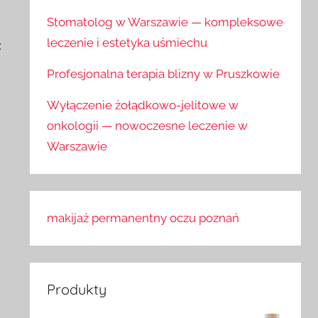
Stomatolog w Warszawie — kompleksowe
leczenie i estetyka uśmiechu
:
Profesjonalna terapia blizny w Pruszkowie
Wyłączenie żołądkowo-jelitowe w
onkologii — nowoczesne leczenie w
Warszawie
makijaż permanentny oczu poznań
Produkty