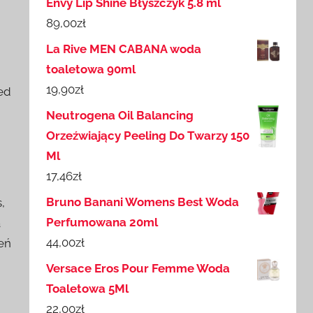
Envy Lip Shine Błyszczyk 5.8 ml
89,00
zł
La Rive MEN CABANA woda
toaletowa 90ml
19,90
zł
ed
Neutrogena Oil Balancing
Orzeźwiający Peeling Do Twarzy 150
Ml
17,46
zł
Bruno Banani Womens Best Woda
,
Perfumowana 20ml
a
44,00
zł
eń
Versace Eros Pour Femme Woda
Toaletowa 5Ml
22,00
zł