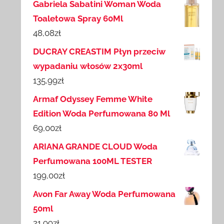
Gabriela Sabatini Woman Woda
Toaletowa Spray 60Ml
48,08
zł
DUCRAY CREASTIM Płyn przeciw
wypadaniu włosów 2x30ml
135,99
zł
Armaf Odyssey Femme White
Edition Woda Perfumowana 80 Ml
69,00
zł
ARIANA GRANDE CLOUD Woda
Perfumowana 100ML TESTER
199,00
zł
Avon Far Away Woda Perfumowana
50ml
21,99
zł