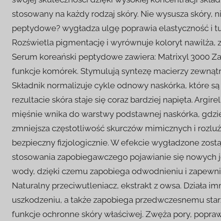
stosowany na każdy rodzaj skóry. Nie wysusza skóry, ni
peptydowe? wygładza ulgę poprawia elastyczność i tur
Rozświetla pigmentację i wyrównuje koloryt nawilża, 
Serum koreański peptydowe zawiera: Matrixyl 3000 Zaw
funkcje komórek. Stymulują syntezę macierzy zewnąt
Składnik normalizuje cykle odnowy naskórka, które s
rezultacie skóra staje się coraz bardziej napięta. Argi
mięśnie wnika do warstwy podstawnej naskórka, gdz
zmniejsza częstotliwość skurczów mimicznych i rozluź
bezpieczny fizjologicznie. W efekcie wygładzone zost
stosowania zapobiegawczego pojawianie się nowych jes
wody, dzięki czemu zapobiega odwodnieniu i zapewnia 
Naturalny przeciwutleniacz, ekstrakt z owsa. Działa i
uszkodzeniu, a także zapobiega przedwczesnemu starz
funkcje ochronne skóry właściwej. Zwęża pory, poprawi