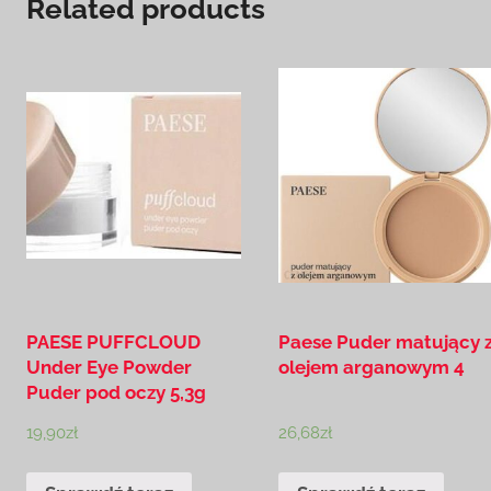
Related products
PAESE PUFFCLOUD
Paese Puder matujący 
Under Eye Powder
olejem arganowym 4
Puder pod oczy 5,3g
19,90
zł
26,68
zł