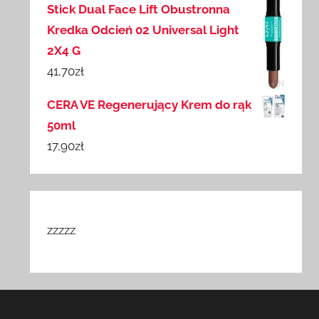
Stick Dual Face Lift Obustronna
Kredka Odcień 02 Universal Light
2X4 G
41,70
zł
CERA VE Regenerujący Krem do rąk
50ml
17,90
zł
zzzzz