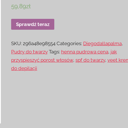
59,89
zł
Sprawdź teraz
SKU:
296a48e98554
Categories:
Diegodallapalma
,
Pudry do twarzy
Tags:
henna pudrowa cena
,
jak
przyspieszyć porost włosów
,
spf do twarzy
,
veet kre
do depilacji