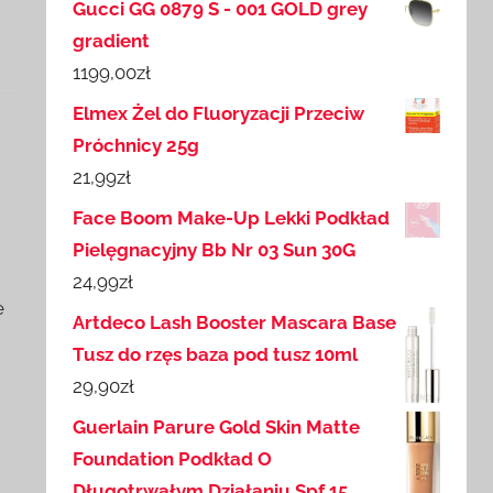
Gucci GG 0879 S - 001 GOLD grey
gradient
1199,00
zł
Elmex Żel do Fluoryzacji Przeciw
Próchnicy 25g
21,99
zł
Face Boom Make-Up Lekki Podkład
Pielęgnacyjny Bb Nr 03 Sun 30G
24,99
zł
e
Artdeco Lash Booster Mascara Base
Tusz do rzęs baza pod tusz 10ml
29,90
zł
Guerlain Parure Gold Skin Matte
Foundation Podkład O
Długotrwałym Działaniu Spf 15