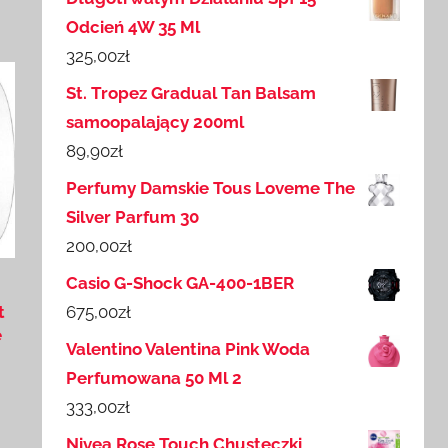
Odcień 4W 35 Ml
325,00
zł
St. Tropez Gradual Tan Balsam
samoopalający 200ml
89,90
zł
Perfumy Damskie Tous Loveme The
Silver Parfum 30
200,00
zł
Casio G-Shock GA-400-1BER
t
675,00
zł
e
Valentino Valentina Pink Woda
Perfumowana 50 Ml 2
333,00
zł
Nivea Rose Touch Chusteczki