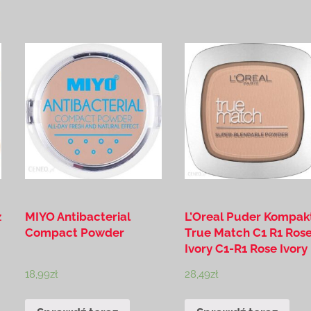
z
MIYO Antibacterial
L’Oreal Puder Kompak
Compact Powder
True Match C1 R1 Ros
Ivory C1-R1 Rose Ivory
18,99
zł
28,49
zł