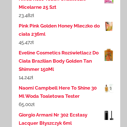
Micelarne 25 Szt
23,48
zł
Pink Pink Golden Honey Mleczko do
ciała 236ml
45,47
zł
Eveline Cosmetics Rozświetlacz Do
Ciała Brazilian Body Golden Tan
Shimmer 150Ml
14,24
zł
Naomi Campbell Here To Shine 30
Ml Woda Toaletowa Tester
65,00
zł
Giorgio Armani Nr 302 Ecstasy
Lacquer Błyszczyk 6ml