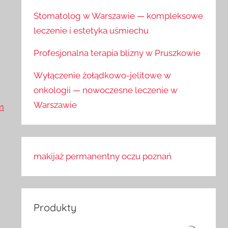
Stomatolog w Warszawie — kompleksowe
leczenie i estetyka uśmiechu
Profesjonalna terapia blizny w Pruszkowie
Wyłączenie żołądkowo-jelitowe w
onkologii — nowoczesne leczenie w
Warszawie
m
makijaż permanentny oczu poznań
Produkty