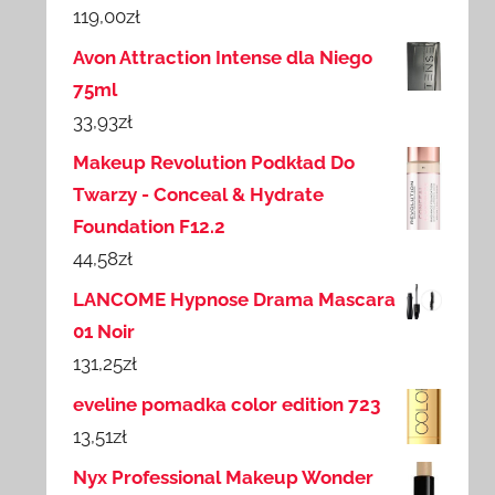
119,00
zł
Avon Attraction Intense dla Niego
75ml
33,93
zł
Makeup Revolution Podkład Do
Twarzy - Conceal & Hydrate
Foundation F12.2
44,58
zł
LANCOME Hypnose Drama Mascara
01 Noir
131,25
zł
eveline pomadka color edition 723
13,51
zł
Nyx Professional Makeup Wonder