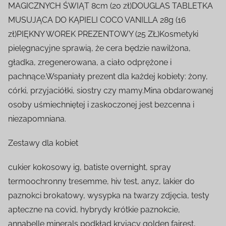
MAGICZNYCH ŚWIĄT 8cm (20 zł)DOUGLAS TABLETKA
MUSUJĄCA DO KĄPIELI COCO VANILLA 28g (16
zł)PIĘKNY WOREK PREZENTOWY (25 ZŁ)Kosmetyki
pielęgnacyjne sprawią, że cera będzie nawilżona,
gładka, zregenerowana, a ciało odprężone i
pachnące.Wspaniały prezent dla każdej kobiety: żony,
córki, przyjaciółki, siostry czy mamy.Mina obdarowanej
osoby uśmiechniętej i zaskoczonej jest bezcenna i
niezapomniana.
Zestawy dla kobiet
cukier kokosowy ig, batiste overnight, spray
termoochronny tresemme, hiv test, anyz, lakier do
paznokci brokatowy, wysypka na twarzy zdjęcia, testy
apteczne na covid, hybrydy krótkie paznokcie,
annabelle minerals podkład kryjący golden fairest,