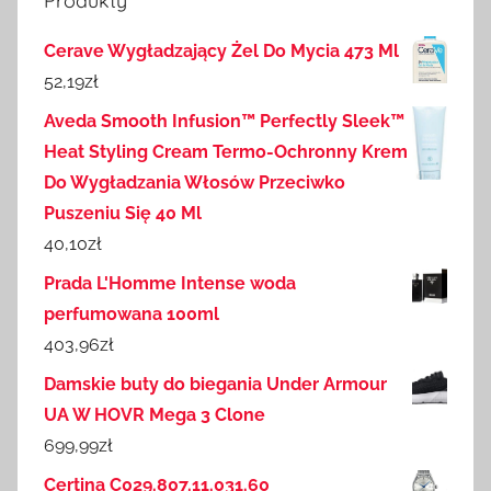
Produkty
Cerave Wygładzający Żel Do Mycia 473 Ml
52,19
zł
Aveda Smooth Infusion™ Perfectly Sleek™
Heat Styling Cream Termo-Ochronny Krem
Do Wygładzania Włosów Przeciwko
Puszeniu Się 40 Ml
40,10
zł
Prada L'Homme Intense woda
perfumowana 100ml
403,96
zł
Damskie buty do biegania Under Armour
UA W HOVR Mega 3 Clone
699,99
zł
Certina C029.807.11.031.60