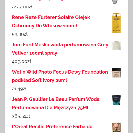
2427,00
zł
Rene Reze Furterer Solaire Olejek
Ochronny Do Włosów 100ml
59,99
zł
Tom Ford Meska woda perfumowana Grey
Vetiver 100ml spray
409,00
zł
Wet'n Wild Photo Focus Dewy Foundation
podkład Soft Ivory 28ml
21,49
zł
Jean P. Gaultier Le Beau Parfum Woda
Perfumowana Dla Mężczyzn 75Ml
365,51
zł
L'Oreal Récital Préférence Farba do