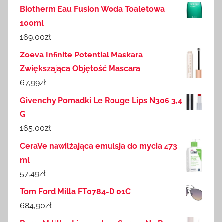
Biotherm Eau Fusion Woda Toaletowa
100ml
169,00
zł
Zoeva Infinite Potential Maskara
Zwiększająca Objętość Mascara
67,99
zł
Givenchy Pomadki Le Rouge Lips N306 3,4
G
165,00
zł
CeraVe nawilżająca emulsja do mycia 473
ml
57,49
zł
Tom Ford Milla FT0784-D 01C
684,90
zł