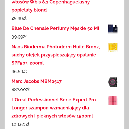
włosów Wbis 8.1 Copenhaguejasny
popielaty blond
25,99
zł
Blue De Chenale Perfumy Męskie 50 Ml
39,99
zł
Naos Bioderma Photoderm Huile Bronz,
suchy olejek przyspieszający opalanie
SPF50+, 200ml
95,59
zł
Marc Jacobs MBM2517
882,00
zł
L'Oreal Professionnel Serie Expert Pro
Longer szampon wzmacniający dla
zdrowych i pięknych włosów 1500ml
109,50
zł