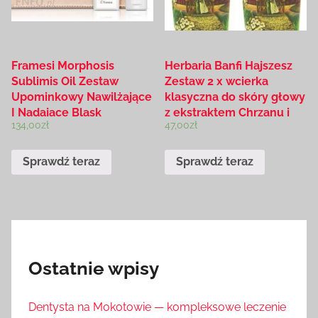
Framesi Morphosis
Herbaria Banfi Hajszesz
Sublimis Oil Zestaw
Zestaw 2 x wcierka
Upominkowy Nawilżające
klasyczna do skóry głowy
I Nadające Blask
z ekstraktem Chrzanu i
134,00
zł
47,00
zł
Gorczycy na porost
wypadanie włosów
2x250ml 500ml
Sprawdź teraz
Sprawdź teraz
Ostatnie wpisy
Dentysta na Mokotowie — kompleksowe leczenie