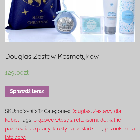
Douglas Zestaw Kosmetyków
129,00
zł
Sprawdź teraz
SKU:
10f253ff2ff2
Categories:
Douglas
,
Zestawy dla
kobiet
Tags:
brązowe włosy z refleksami
,
delikatne
paznokcie do pracy
,
krosty na pośladkach
,
paznokcie na
lato 2022