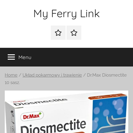
Przejdź
My Ferry Link
do
treści
Sklep
Blog
Menu
Home
/
Układ pokarmowy i trawienie
/ Dr.Max Diosmectite
10 sasz.