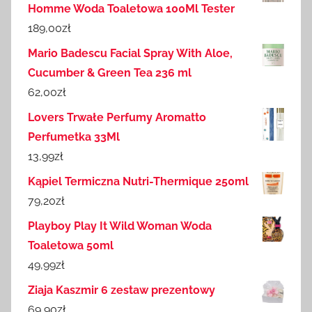
Homme Woda Toaletowa 100Ml Tester
189,00
zł
Mario Badescu Facial Spray With Aloe,
Cucumber & Green Tea 236 ml
62,00
zł
Lovers Trwałe Perfumy Aromatto
Perfumetka 33Ml
13,99
zł
Kąpiel Termiczna Nutri-Thermique 250ml
79,20
zł
Playboy Play It Wild Woman Woda
Toaletowa 50ml
49,99
zł
Ziaja Kaszmir 6 zestaw prezentowy
69,90
zł