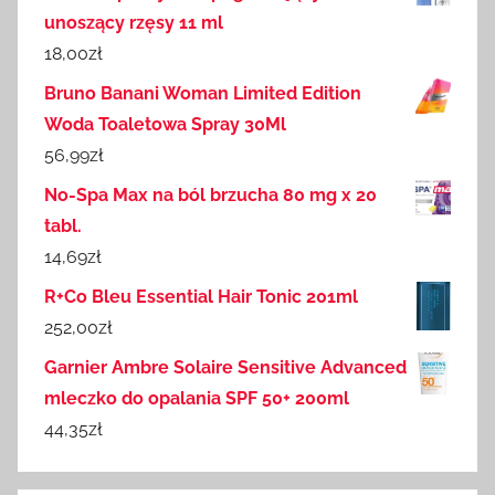
unoszący rzęsy 11 ml
18,00
zł
Bruno Banani Woman Limited Edition
Woda Toaletowa Spray 30Ml
56,99
zł
No-Spa Max na ból brzucha 80 mg x 20
tabl.
14,69
zł
R+Co Bleu Essential Hair Tonic 201ml
252,00
zł
Garnier Ambre Solaire Sensitive Advanced
mleczko do opalania SPF 50+ 200ml
44,35
zł