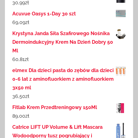
30,99
zł
Acuvue Oasys 1-Day 30 szt
69,09
zł
Krystyna Janda Siła Szafirowego Nośnika
Dermoindukcyjny Krem Na Dzień Dobry 50
Ml
60,81
zł
elmex Dla dzieci pasta do zębów dla dzieci
0-6 lat z aminofluorkiem z aminofluorkiem
3x50 ml
36,50
zł
Fitlab Krem Przedtreningowy 150Ml
89,00
zł
Catrice LIFT UP Volume & Lift Mascara
Wodoodporny tusz pogrubiający i