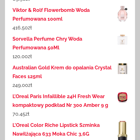
Viktor & Rolf Flowerbomb Woda
Perfumowana 100ml
416,50
zł
Sorvella Perfume Chry Woda
Perfumowana 50Ml
120,00
zł
Australian Gold Krem do opalania Crystal
Faces 125ml
249,00
zł
L’Oreal Paris Infaillible 24H Fresh Wear
kompaktowy podkład Nr 300 Amber 9 g
70,45
zł
L'Oreal Color Riche Lipstick Szminka
Nawilżająca 633 Moka Chic 3,6G