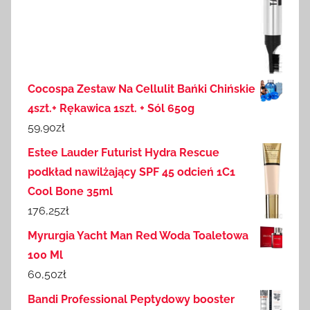
Cocospa Zestaw Na Cellulit Bańki Chińskie
4szt.+ Rękawica 1szt. + Sól 650g
59,90
zł
Estee Lauder Futurist Hydra Rescue
podkład nawilżający SPF 45 odcień 1C1
Cool Bone 35ml
176,25
zł
Myrurgia Yacht Man Red Woda Toaletowa
100 Ml
60,50
zł
Bandi Professional Peptydowy booster