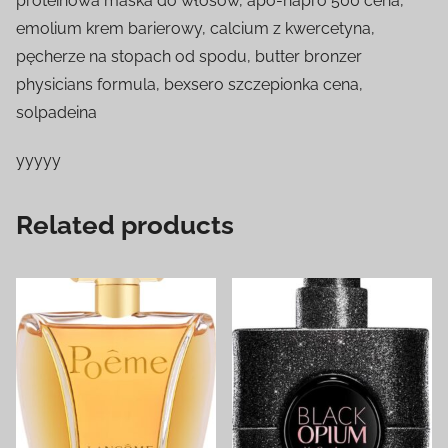
proteinowa maska do włosów, apo-napro 500 cena,
emolium krem barierowy, calcium z kwercetyna,
pęcherze na stopach od spodu, butter bronzer
physicians formula, bexsero szczepionka cena,
solpadeina
yyyyy
Related products