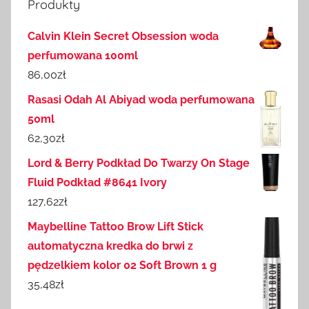
Produkty
Calvin Klein Secret Obsession woda
perfumowana 100ml
86,00
zł
Rasasi Odah Al Abiyad woda perfumowana
50ml
62,30
zł
Lord & Berry Podkład Do Twarzy On Stage
Fluid Podkład #8641 Ivory
127,62
zł
Maybelline Tattoo Brow Lift Stick
automatyczna kredka do brwi z
pędzelkiem kolor 02 Soft Brown 1 g
35,48
zł