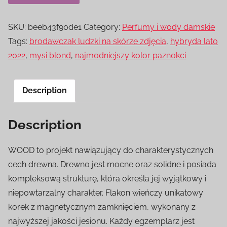
SKU:
beeb43f90de1
Category:
Perfumy i wody damskie
Tags:
brodawczak ludzki na skórze zdjęcia
,
hybryda lato
2022
,
mysi blond
,
najmodniejszy kolor paznokci
Description
Description
WOOD to projekt nawiązujący do charakterystycznych
cech drewna. Drewno jest mocne oraz solidne i posiada
kompleksową strukturę, która określa jej wyjątkowy i
niepowtarzalny charakter. Flakon wieńczy unikatowy
korek z magnetycznym zamknięciem, wykonany z
najwyższej jakości jesionu. Każdy egzemplarz jest