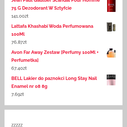
Jean Paul Gaultier Scandal Pour Homme
75 G Dezodorant W Sztyfcie
141,00
zł
Lattafa Khashabi Woda Perfumowana
100Ml
76,87
zł
Avon Far Away Zestaw [Perfumy 100Ml +
Perfumetka]
67,40
zł
BELL Lakier do paznokci Long Stay Nail
Enamel nr 08 8g
7,69
zł
zzzzz