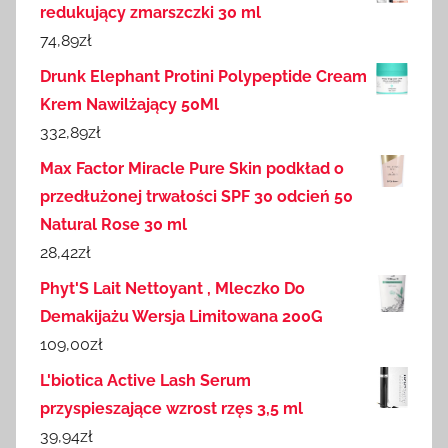
redukujący zmarszczki 30 ml
74,89
zł
Drunk Elephant Protini Polypeptide Cream
Krem Nawilżający 50Ml
332,89
zł
Max Factor Miracle Pure Skin podkład o
przedłużonej trwałości SPF 30 odcień 50
Natural Rose 30 ml
28,42
zł
Phyt'S Lait Nettoyant , Mleczko Do
Demakijażu Wersja Limitowana 200G
109,00
zł
L'biotica Active Lash Serum
przyspieszające wzrost rzęs 3,5 ml
39,94
zł