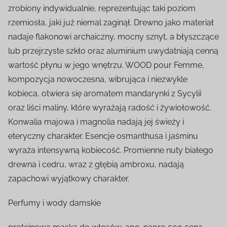
zrobiony indywidualnie, reprezentując taki poziom
rzemiosła, jaki już niemal zaginął. Drewno jako materiał
nadaje flakonowi archaiczny, mocny sznyt, a błyszczące
lub przejrzyste szkło oraz aluminium uwydatniają cenną
wartość płynu w jego wnętrzu. WOOD pour Femme,
kompozycja nowoczesna, wibrująca i niezwykle
kobieca, otwiera się aromatem mandarynki z Sycylii
oraz liści maliny, które wyrażają radość i żywiołowość.
Konwalia majowa i magnolia nadają jej świeży i
eteryczny charakter. Esencje osmanthusa i jaśminu
wyraża intensywną kobiecość. Promienne nuty białego
drewna i cedru, wraz z głębią ambroxu, nadają
zapachowi wyjątkowy charakter.
Perfumy i wody damskie