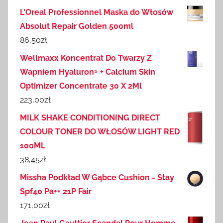
L'Oreal Professionnel Maska do Włosów
Absolut Repair Golden 500ml
86,50
zł
Wellmaxx Koncentrat Do Twarzy Z
Wapniem Hyaluron⁵ + Calcium Skin
Optimizer Concentrate 30 X 2Ml
223,00
zł
MILK SHAKE CONDITIONING DIRECT
COLOUR TONER DO WŁOSÓW LIGHT RED
100ML
38,45
zł
Missha Podkład W Gąbce Cushion - Stay
Spf40 Pa++ 21P Fair
171,00
zł