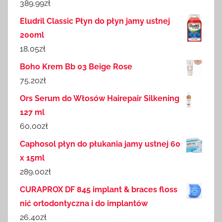
389,99
zł
Eludril Classic Płyn do płyn jamy ustnej
200ml
18,05
zł
Boho Krem Bb 03 Beige Rose
75,20
zł
Ors Serum do Włosów Hairepair Silkening
127 ml
60,00
zł
Caphosol płyn do płukania jamy ustnej 60
x 15ml
289,00
zł
CURAPROX DF 845 implant & braces floss
nić ortodontyczna i do implantów
26,40
zł