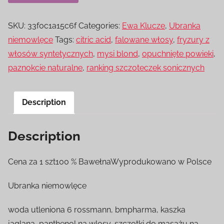
SKU:
33f0c1a15c6f
Categories:
Ewa Klucze
,
Ubranka
niemowlęce
Tags:
citric acid
,
falowane włosy
,
fryzury z
włosów syntetycznych
,
mysi blond
,
opuchnięte powieki
,
paznokcie naturalne
,
ranking szczoteczek sonicznych
Description
Description
Cena za 1 szt100 % BawełnaWyprodukowano w Polsce
Ubranka niemowlęce
woda utleniona 6 rossmann, bmpharma, kaszka
jaglana, panthenol na wlosy, szczotki do masażu na