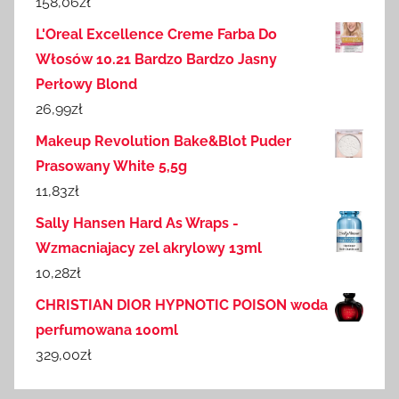
158,06
zł
L'Oreal Excellence Creme Farba Do
Włosów 10.21 Bardzo Bardzo Jasny
Perłowy Blond
26,99
zł
Makeup Revolution Bake&Blot Puder
Prasowany White 5,5g
11,83
zł
Sally Hansen Hard As Wraps -
Wzmacniajacy zel akrylowy 13ml
10,28
zł
CHRISTIAN DIOR HYPNOTIC POISON woda
perfumowana 100ml
329,00
zł