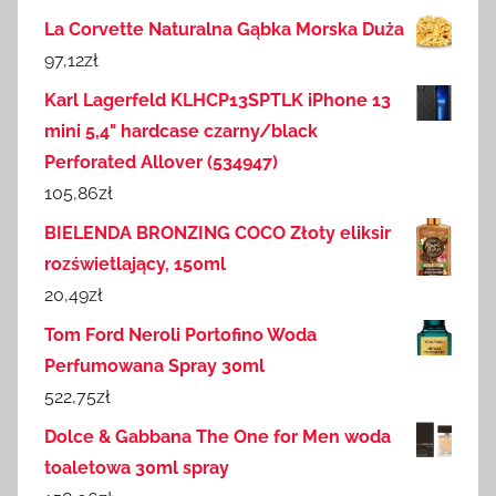
La Corvette Naturalna Gąbka Morska Duża
97,12
zł
Karl Lagerfeld KLHCP13SPTLK iPhone 13
mini 5,4" hardcase czarny/black
Perforated Allover (534947)
105,86
zł
BIELENDA BRONZING COCO Złoty eliksir
rozświetlający, 150ml
20,49
zł
Tom Ford Neroli Portofino Woda
Perfumowana Spray 30ml
522,75
zł
Dolce & Gabbana The One for Men woda
toaletowa 30ml spray