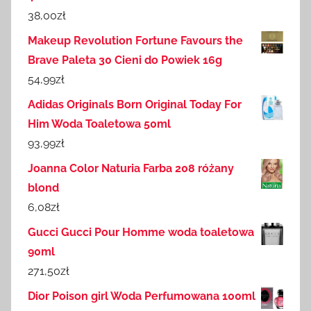
38,00
zł
Makeup Revolution Fortune Favours the
Brave Paleta 30 Cieni do Powiek 16g
54,99
zł
Adidas Originals Born Original Today For
Him Woda Toaletowa 50ml
93,99
zł
Joanna Color Naturia Farba 208 różany
blond
6,08
zł
Gucci Gucci Pour Homme woda toaletowa
90ml
271,50
zł
Dior Poison girl Woda Perfumowana 100ml