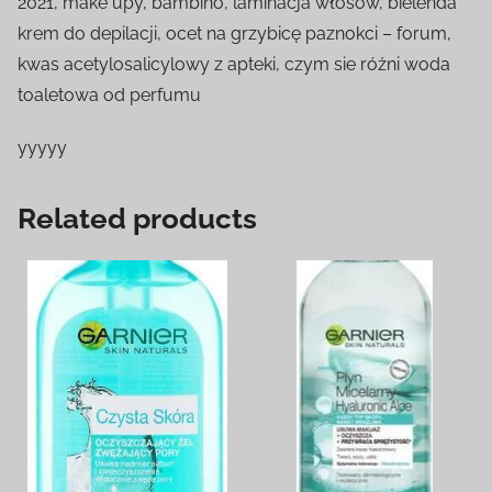
2021, make upy, bambino, laminacja włosów, bielenda
krem do depilacji, ocet na grzybicę paznokci – forum,
kwas acetylosalicylowy z apteki, czym sie różni woda
toaletowa od perfumu
yyyyy
Related products