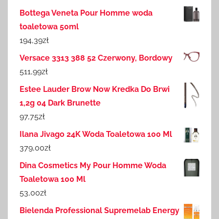
Bottega Veneta Pour Homme woda
toaletowa 50ml
194,39
zł
Versace 3313 388 52 Czerwony, Bordowy
511,99
zł
Estee Lauder Brow Now Kredka Do Brwi
1,2g 04 Dark Brunette
97,75
zł
Ilana Jivago 24K Woda Toaletowa 100 Ml
379,00
zł
Dina Cosmetics My Pour Homme Woda
Toaletowa 100 Ml
53,00
zł
Bielenda Professional Supremelab Energy