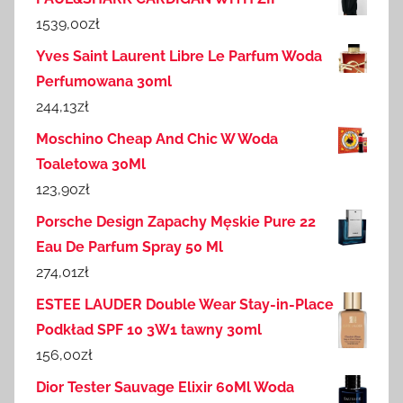
1539,00
zł
Yves Saint Laurent Libre Le Parfum Woda
Perfumowana 30ml
244,13
zł
Moschino Cheap And Chic W Woda
Toaletowa 30Ml
123,90
zł
Porsche Design Zapachy Męskie Pure 22
Eau De Parfum Spray 50 Ml
274,01
zł
ESTEE LAUDER Double Wear Stay-in-Place
Podkład SPF 10 3W1 tawny 30ml
156,00
zł
Dior Tester Sauvage Elixir 60Ml Woda