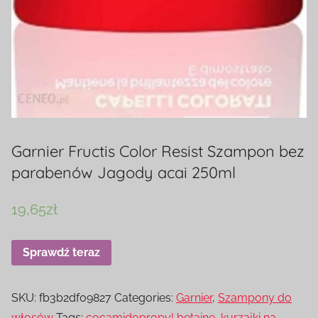
Garnier Fructis Color Resist Szampon bez
parabenów Jagody acai 250ml
19,65
zł
Sprawdź teraz
SKU:
fb3b2df09827
Categories:
Garnier
,
Szampony do
włosów
Tags:
cocamidopropyl betaine
,
kurzajki na