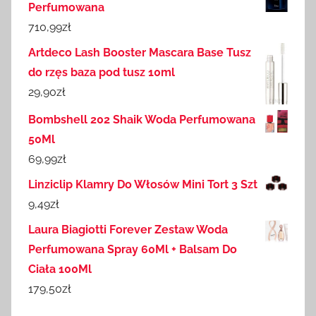
Perfumowana
710,99
zł
Artdeco Lash Booster Mascara Base Tusz
do rzęs baza pod tusz 10ml
29,90
zł
Bombshell 202 Shaik Woda Perfumowana
50Ml
69,99
zł
Linziclip Klamry Do Włosów Mini Tort 3 Szt
9,49
zł
Laura Biagiotti Forever Zestaw Woda
Perfumowana Spray 60Ml + Balsam Do
Ciała 100Ml
179,50
zł