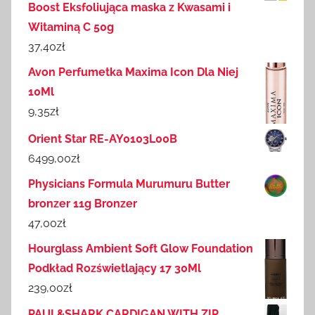
Boost Eksfoliująca maska z Kwasami i
Witaminą C 50g
37,40
zł
Avon Perfumetka Maxima Icon Dla Niej
10Ml
9,35
zł
Orient Star RE-AY0103L00B
6499,00
zł
Physicians Formula Murumuru Butter
bronzer 11g Bronzer
47,00
zł
Hourglass Ambient Soft Glow Foundation
Podkład Rozświetlający 17 30Ml
239,00
zł
PAUL&SHARK CARDIGAN WITH ZIP