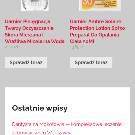
Garnier Pielęgnacja
Garnier Ambre Solaire
Twarzy Oczyszczanie
Protection Lotion Spf30
Skóra Mieszana I
Preparat Do Opalania
Wrażliwa Micelarna Woda
Ciała 50Ml
21,00
zł
13,65
zł
Oczyszczająca All In 1
400Ml
Sprawdź teraz
Sprawdź teraz
Ostatnie wpisy
Dentysta na Mokotowie — kompleksowe leczenie
zębów w sercu Warszawy