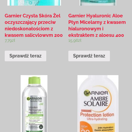
Garnier Czysta Skóra Żel
Garnier Hyaluronic Aloe
oczyszczający przeciw
Płyn Micelarny z kwasem
niedoskonałościom z
hialuronowym i
kwasem salicylowym 200
ekstraktem z aloesu 400
7,79
zł
15,96
zł
ml
ml
Sprawdź teraz
Sprawdź teraz