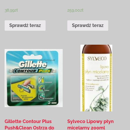
38,99
zł
259,00
zł
Sprawdź teraz
Sprawdź teraz
Gillette Contour Plus
Sylveco Lipowy płyn
Push&Clean Ostrza do
micelarny 200ml