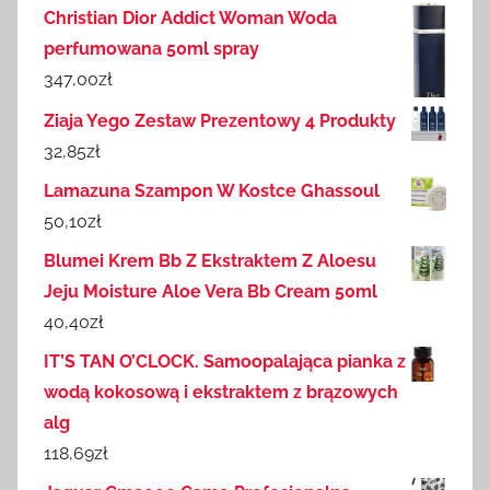
Christian Dior Addict Woman Woda
perfumowana 50ml spray
347,00
zł
Ziaja Yego Zestaw Prezentowy 4 Produkty
32,85
zł
Lamazuna Szampon W Kostce Ghassoul
50,10
zł
Blumei Krem Bb Z Ekstraktem Z Aloesu
Jeju Moisture Aloe Vera Bb Cream 50ml
40,40
zł
IT’S TAN O’CLOCK. Samoopalająca pianka z
wodą kokosową i ekstraktem z brązowych
alg
118,69
zł