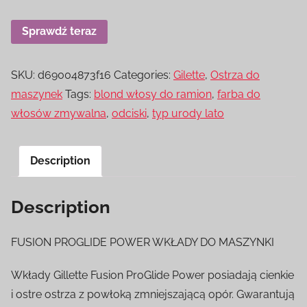
Sprawdź teraz
SKU:
d69004873f16
Categories:
Gilette
,
Ostrza do
maszynek
Tags:
blond włosy do ramion
,
farba do
włosów zmywalna
,
odciski
,
typ urody lato
Description
Description
FUSION PROGLIDE POWER WKŁADY DO MASZYNKI
Wkłady Gillette Fusion ProGlide Power posiadają cienkie
i ostre ostrza z powłoką zmniejszającą opór. Gwarantują