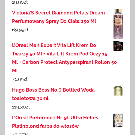
19,90
zł
Victoria'S Secret Diamond Petals Dream
Perfumowany Spray Do Ciała 250 Ml
69,99
zł
L'Oreal Men Expert Vita Lift Krem Do
Twarzy 50 Ml + Vita Lift Krem Pod Oczy 15
Ml + Carbon Protect Antyperspirant Rollon 50
Ml
71,99
zł
Hugo Boss Boss No.6 Bottled Woda
toaletowa 30ml
119,30
zł
L'Oreal Preference Nr. 9L Ultra Helles
Platinblond farba do włosów
43,95
zł