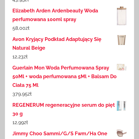
Elizabeth Arden Ardenbeauty Woda
perfumowana 100ml spray
58,00
zł
Avon Kryjący Podkład Adaptujący Się
Natural Beige
12,23
zł
Guerlain Mon Woda Perfumowana Spray
50Ml + woda perfumowana 5Ml + Balsam Do
Ciała 75 Ml
379,95
zł
REGENERUM regeneracyjne serum do pięt
30 g
12,99
zł
Jimmy Choo Sammi/G/S Fwm/Ha One