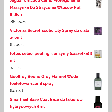
Jaguar Cm2000 Camo Profesjonalna
Maszynka Do Strzyżenia Włosów Ref.
85609
289,00
zł
Victorias Secret Exotic Lily Spray do ciała
250ml
65,00
zł
tołpa. sebio, peeling 3 enzymy (saszetka) 8
ml
3,33
zł
Geoffrey Beene Grey Flannel Woda
toaletowa 120ml spray
64,10
zł
Smartnail Base Coat Baza do lakierów
hybrydowych 6ml