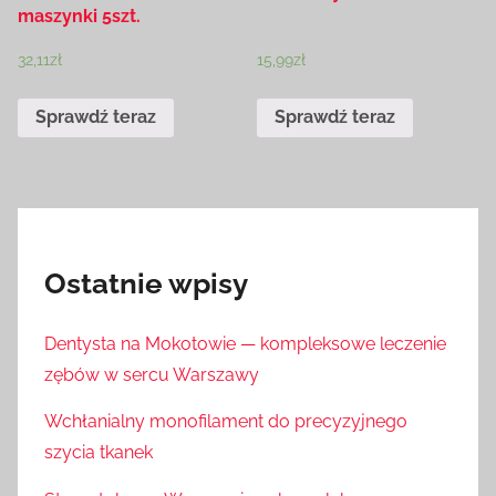
maszynki 5szt.
32,11
zł
15,99
zł
Sprawdź teraz
Sprawdź teraz
Ostatnie wpisy
Dentysta na Mokotowie — kompleksowe leczenie
zębów w sercu Warszawy
Wchłanialny monofilament do precyzyjnego
szycia tkanek