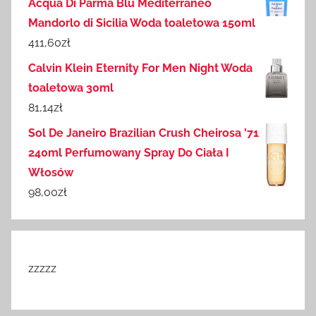
Acqua Di Parma Blu Mediterraneo
Mandorlo di Sicilia Woda toaletowa 150ml
411,60
zł
Calvin Klein Eternity For Men Night Woda
toaletowa 30ml
81,14
zł
Sol De Janeiro Brazilian Crush Cheirosa '71
240ml Perfumowany Spray Do Ciała I
Włosów
98,00
zł
zzzzz