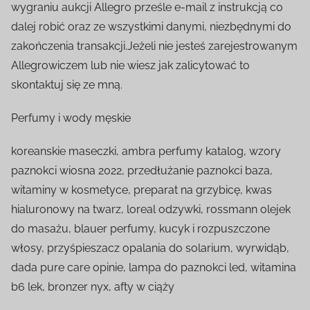
wygraniu aukcji Allegro prześle e-mail z instrukcją co
dalej robić oraz ze wszystkimi danymi, niezbędnymi do
zakończenia transakcji.Jeżeli nie jesteś zarejestrowanym
Allegrowiczem lub nie wiesz jak zalicytować to
skontaktuj się ze mną.
Perfumy i wody męskie
koreanskie maseczki, ambra perfumy katalog, wzory
paznokci wiosna 2022, przedłużanie paznokci baza,
witaminy w kosmetyce, preparat na grzybicę, kwas
hialuronowy na twarz, loreal odzywki, rossmann olejek
do masażu, blauer perfumy, kucyk i rozpuszczone
włosy, przyśpieszacz opalania do solarium, wyrwidąb,
dada pure care opinie, lampa do paznokci led, witamina
b6 lek, bronzer nyx, afty w ciąży