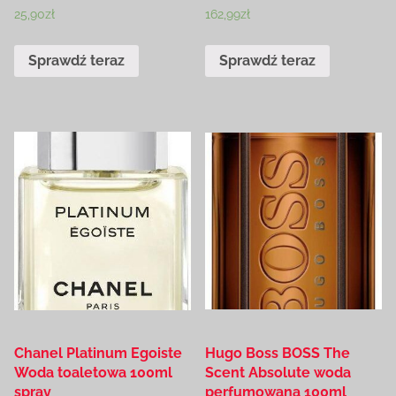
25,90
zł
162,99
zł
Sprawdź teraz
Sprawdź teraz
Chanel Platinum Egoiste
Hugo Boss BOSS The
Woda toaletowa 100ml
Scent Absolute woda
spray
perfumowana 100ml