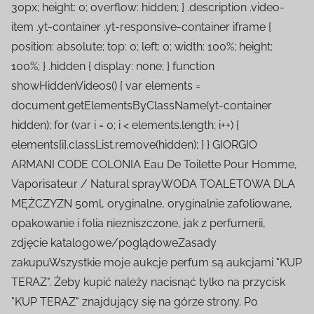
30px; height: 0; overflow: hidden; } .description .video-
item .yt-container .yt-responsive-container iframe {
position: absolute; top: 0; left: 0; width: 100%; height:
100%; } .hidden { display: none; } function
showHiddenVideos() { var elements =
document.getElementsByClassName(yt-container
hidden); for (var i = 0; i < elements.length; i++) {
elements[i].classList.remove(hidden); } } GIORGIO
ARMANI CODE COLONIA Eau De Toilette Pour Homme,
Vaporisateur / Natural sprayWODA TOALETOWA DLA
MĘŻCZYZN 50ml, oryginalne, oryginalnie zafoliowane,
opakowanie i folia niezniszczone, jak z perfumerii,
zdjęcie katalogowe/poglądoweZasady
zakupuWszystkie moje aukcje perfum są aukcjami "KUP
TERAZ". Żeby kupić należy nacisnąć tylko na przycisk
"KUP TERAZ" znajdujący się na górze strony. Po