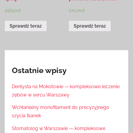
416,50
zł
270,20
zł
Sprawdź teraz
Sprawdź teraz
Ostatnie wpisy
Dentysta na Mokotowie — kompleksowe leczenie
zębów w sercu Warszawy
Wchłanialny monofilament do precyzyjnego
szycia tkanek
Stomatolog w Warszawie — kompleksowe