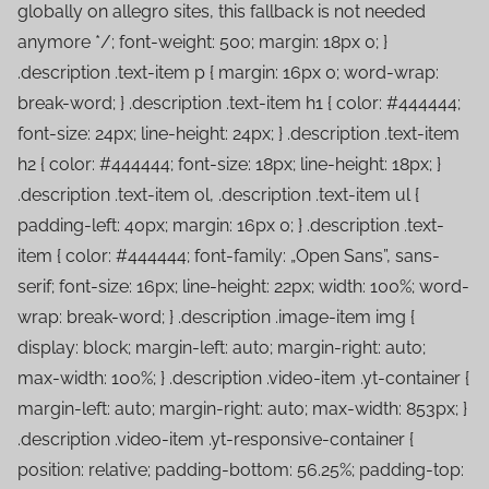
globally on allegro sites, this fallback is not needed
anymore */; font-weight: 500; margin: 18px 0; }
.description .text-item p { margin: 16px 0; word-wrap:
break-word; } .description .text-item h1 { color: #444444;
font-size: 24px; line-height: 24px; } .description .text-item
h2 { color: #444444; font-size: 18px; line-height: 18px; }
.description .text-item ol, .description .text-item ul {
padding-left: 40px; margin: 16px 0; } .description .text-
item { color: #444444; font-family: „Open Sans”, sans-
serif; font-size: 16px; line-height: 22px; width: 100%; word-
wrap: break-word; } .description .image-item img {
display: block; margin-left: auto; margin-right: auto;
max-width: 100%; } .description .video-item .yt-container {
margin-left: auto; margin-right: auto; max-width: 853px; }
.description .video-item .yt-responsive-container {
position: relative; padding-bottom: 56.25%; padding-top: