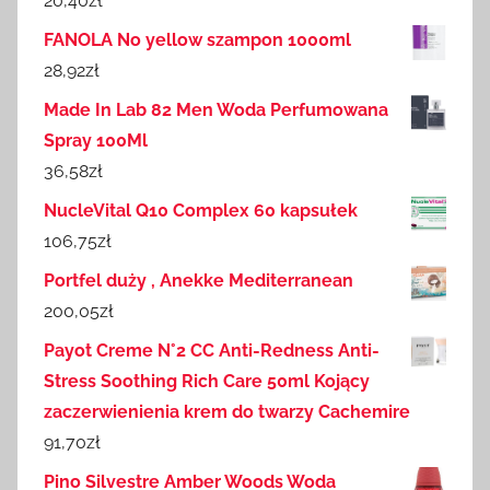
20,40
zł
FANOLA No yellow szampon 1000ml
28,92
zł
Made In Lab 82 Men Woda Perfumowana
Spray 100Ml
36,58
zł
NucleVital Q10 Complex 60 kapsułek
106,75
zł
Portfel duży , Anekke Mediterranean
200,05
zł
Payot Creme N°2 CC Anti-Redness Anti-
Stress Soothing Rich Care 50ml Kojący
zaczerwienienia krem do twarzy Cachemire
91,70
zł
Pino Silvestre Amber Woods Woda