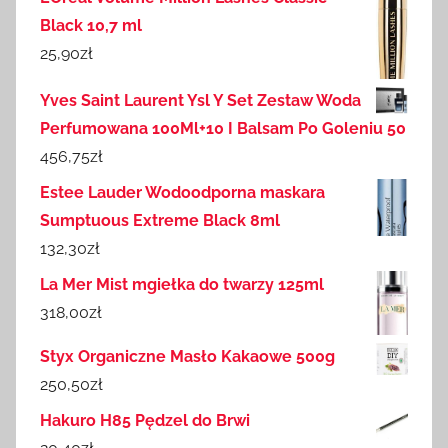
Black 10,7 ml
25,90
zł
Yves Saint Laurent Ysl Y Set Zestaw Woda
Perfumowana 100Ml+10 I Balsam Po Goleniu 50
456,75
zł
Estee Lauder Wodoodporna maskara
Sumptuous Extreme Black 8ml
132,30
zł
La Mer Mist mgiełka do twarzy 125ml
318,00
zł
Styx Organiczne Masło Kakaowe 500g
250,50
zł
Hakuro H85 Pędzel do Brwi