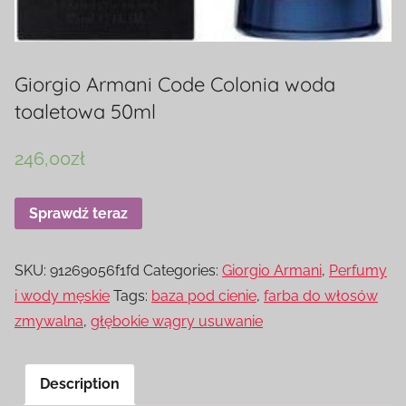
Giorgio Armani Code Colonia woda
toaletowa 50ml
246,00
zł
Sprawdź teraz
SKU:
91269056f1fd
Categories:
Giorgio Armani
,
Perfumy
i wody męskie
Tags:
baza pod cienie
,
farba do włosów
zmywalna
,
głębokie wągry usuwanie
Description