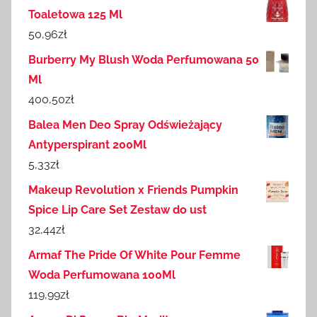
Toaletowa 125 Ml
50,96
zł
Burberry My Blush Woda Perfumowana 50
Ml
400,50
zł
Balea Men Deo Spray Odświeżający
Antyperspirant 200Ml
5,33
zł
Makeup Revolution x Friends Pumpkin
Spice Lip Care Set Zestaw do ust
32,44
zł
Armaf The Pride Of White Pour Femme
Woda Perfumowana 100Ml
119,99
zł