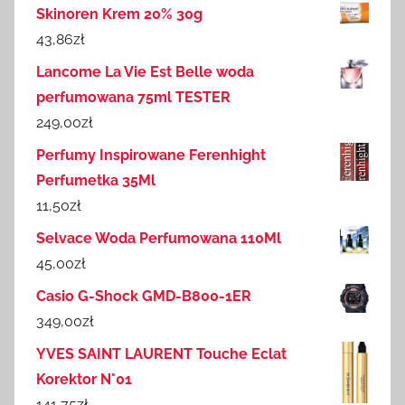
Skinoren Krem 20% 30g
43,86
zł
Lancome La Vie Est Belle woda
perfumowana 75ml TESTER
249,00
zł
Perfumy Inspirowane Ferenhight
Perfumetka 35Ml
11,50
zł
Selvace Woda Perfumowana 110Ml
45,00
zł
Casio G-Shock GMD-B800-1ER
349,00
zł
YVES SAINT LAURENT Touche Eclat
Korektor N°01
141,75
zł