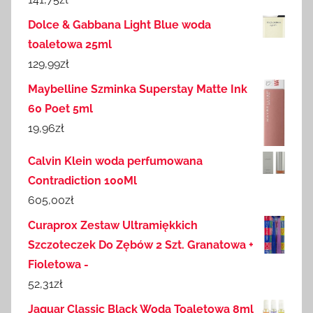
Dolce & Gabbana Light Blue woda
toaletowa 25ml
129,99
zł
Maybelline Szminka Superstay Matte Ink
60 Poet 5ml
19,96
zł
Calvin Klein woda perfumowana
Contradiction 100Ml
605,00
zł
Curaprox Zestaw Ultramiękkich
Szczoteczek Do Zębów 2 Szt. Granatowa +
Fioletowa -
52,31
zł
Jaguar Classic Black Woda Toaletowa 8ml