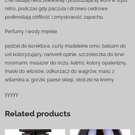
chili nadają nieoczekiwanej i pobudzającej woni w stylu
retro, podczas gdy paczula i drzewo cedrowe
podkreślają obfitość i zmysłowość zapachu.
Perfumy i wody męskie
pędzel do korektora, curly madeleine omo, balsam do
ust koloryzujący, narivent opinie, szczoteczka do brwi
rossmann, masazer do oczu, kalms, kolory opalenizny,
maski do włosów, odkurzacz do wągrów, masc z
witamina a, gorzki, paese sklep, słoiczki na kremy
yyyyy
Related products