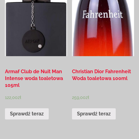
Armaf Club de Nuit Man
Christian Dior Fahrenheit
Intense woda toaletowa
Woda toaletowa 100ml
105ml
122,00
zł
259,00
zł
Sprawdź teraz
Sprawdź teraz