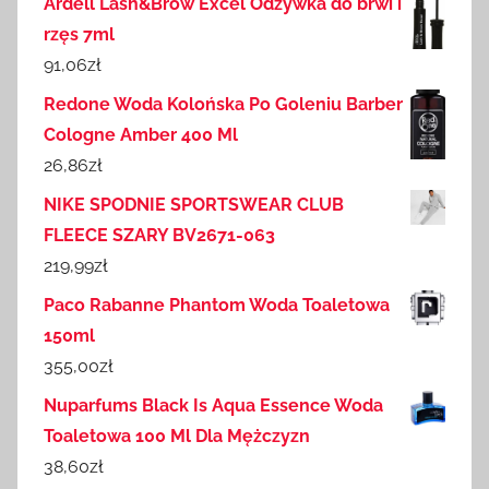
Ardell Lash&Brow Excel Odżywka do brwi i
rzęs 7ml
91,06
zł
Redone Woda Kolońska Po Goleniu Barber
Cologne Amber 400 Ml
26,86
zł
NIKE SPODNIE SPORTSWEAR CLUB
FLEECE SZARY BV2671-063
219,99
zł
Paco Rabanne Phantom Woda Toaletowa
150ml
355,00
zł
Nuparfums Black Is Aqua Essence Woda
Toaletowa 100 Ml Dla Mężczyzn
38,60
zł