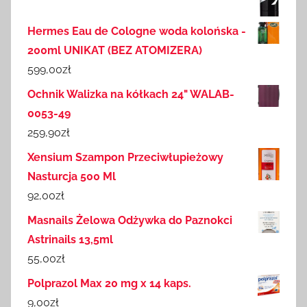
Hermes Eau de Cologne woda kolońska -
200ml UNIKAT (BEZ ATOMIZERA)
599,00
zł
Ochnik Walizka na kółkach 24" WALAB-
0053-49
259,90
zł
Xensium Szampon Przeciwłupieżowy
Nasturcja 500 Ml
92,00
zł
Masnails Żelowa Odżywka do Paznokci
Astrinails 13,5ml
55,00
zł
Polprazol Max 20 mg x 14 kaps.
9,00
zł