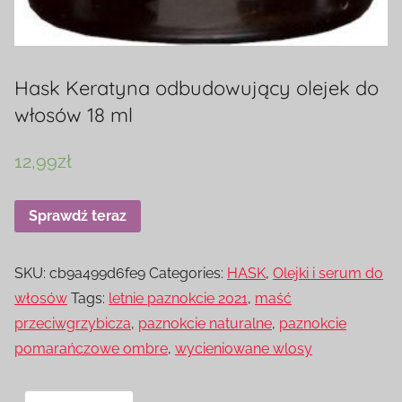
Hask Keratyna odbudowujący olejek do
włosów 18 ml
12,99
zł
Sprawdź teraz
SKU:
cb9a499d6fe9
Categories:
HASK
,
Olejki i serum do
włosów
Tags:
letnie paznokcie 2021
,
maść
przeciwgrzybicza
,
paznokcie naturalne
,
paznokcie
pomarańczowe ombre
,
wycieniowane wlosy