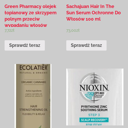
Green Pharmacy olejek
Sachajuan Hair In The
łopianowy ze skrzypem
Sun Serum Ochronne Do
polnym przeciw
Włosów 100 ml
wypadaniu włosów
7,72
zł
73,00
zł
100ml
Sprawdź teraz
Sprawdź teraz