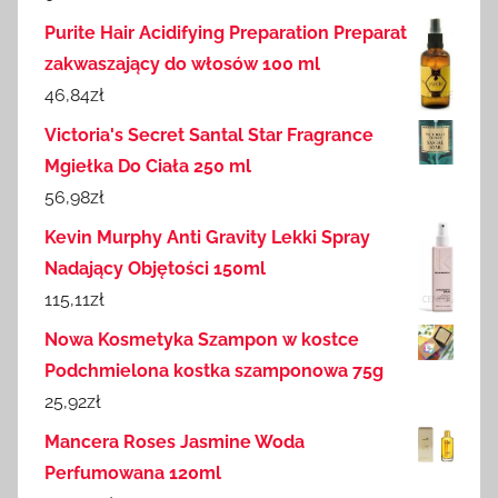
Purite Hair Acidifying Preparation Preparat
zakwaszający do włosów 100 ml
46,84
zł
Victoria's Secret Santal Star Fragrance
Mgiełka Do Ciała 250 ml
56,98
zł
Kevin Murphy Anti Gravity Lekki Spray
Nadający Objętości 150ml
115,11
zł
Nowa Kosmetyka Szampon w kostce
Podchmielona kostka szamponowa 75g
25,92
zł
Mancera Roses Jasmine Woda
Perfumowana 120ml