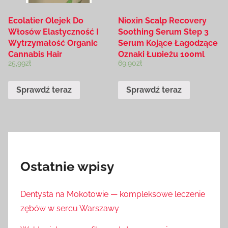
Ecolatier Olejek Do
Nioxin Scalp Recovery
Włosów Elastyczność I
Soothing Serum Step 3
Wytrzymałość Organic
Serum Kojące Łagodzące
Cannabis Hair
Oznaki Łupieżu 100ml
25,99
zł
69,90
zł
Strengthening Oil 200ml
Sprawdź teraz
Sprawdź teraz
Ostatnie wpisy
Dentysta na Mokotowie — kompleksowe leczenie
zębów w sercu Warszawy