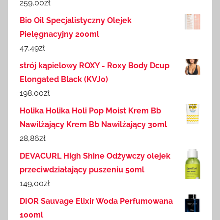
259,00
zł
Bio Oil Specjalistyczny Olejek
Pielęgnacyjny 200ml
47,49
zł
strój kąpielowy ROXY - Roxy Body Dcup
Elongated Black (KVJ0)
198,00
zł
Holika Holika Holi Pop Moist Krem Bb
Nawilżający Krem Bb Nawilżający 30ml
28,86
zł
DEVACURL High Shine Odżywczy olejek
przeciwdziałający puszeniu 50ml
149,00
zł
DIOR Sauvage Elixir Woda Perfumowana
100ml