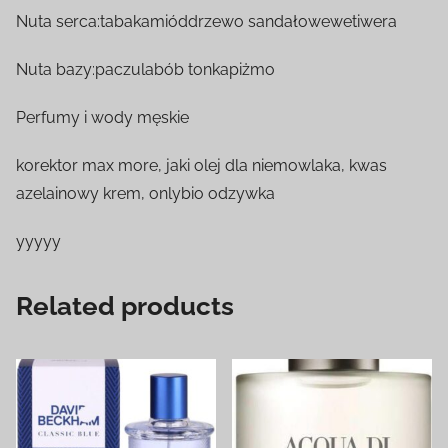
Nuta serca:tabakamióddrzewo sandałowewetiwera
Nuta bazy:paczulabób tonkapiżmo
Perfumy i wody męskie
korektor max more, jaki olej dla niemowlaka, kwas
azelainowy krem, onlybio odzywka
yyyyy
Related products