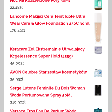
Noc Na Rozszerzone Pory 30Ml
22,48
zł
Lancôme Makijaż Cera Teint Idole Ultra
Wear Care & Glow Foundation 430C 30ml
176,42
zł
Keracare Żel Ekstremalnie Utrwalający
Kcgelessence Super Hold (455g)
45,00
zł
AVON Celebre Star zestaw kosmetyków
35,99
zł
Serge Lutens Feminite Du Bois Woman
Woda Perfumowana Spray 50Ml
310,90
zł
Versace Eros Eau De Parfum Woda