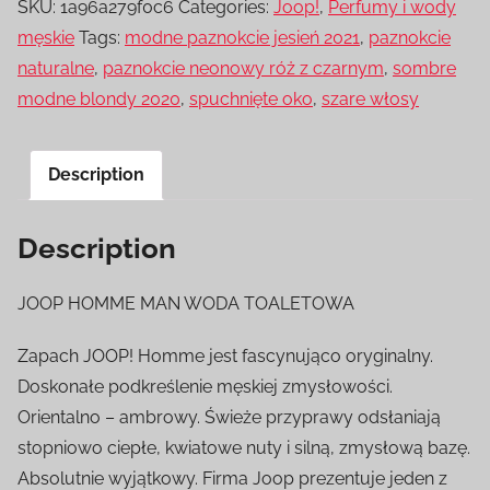
SKU:
1a96a279f0c6
Categories:
Joop!
,
Perfumy i wody
męskie
Tags:
modne paznokcie jesień 2021
,
paznokcie
naturalne
,
paznokcie neonowy róż z czarnym
,
sombre
modne blondy 2020
,
spuchnięte oko
,
szare włosy
Description
Description
JOOP HOMME MAN WODA TOALETOWA
Zapach JOOP! Homme jest fascynująco oryginalny.
Doskonałe podkreślenie męskiej zmysłowości.
Orientalno – ambrowy. Świeże przyprawy odsłaniają
stopniowo ciepłe, kwiatowe nuty i silną, zmysłową bazę.
Absolutnie wyjątkowy. Firma Joop prezentuje jeden z