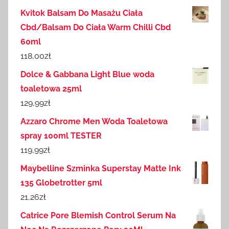
Kvitok Balsam Do Masażu Ciała
Cbd/Balsam Do Ciała Warm Chilli Cbd
60ml
118,00
zł
Dolce & Gabbana Light Blue woda
toaletowa 25ml
129,99
zł
Azzaro Chrome Men Woda Toaletowa
spray 100ml TESTER
119,99
zł
Maybelline Szminka Superstay Matte Ink
135 Globetrotter 5ml
21,26
zł
Catrice Pore Blemish Control Serum Na