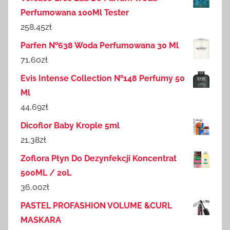
Perfumowana 100Ml Tester
258,45
zł
Parfen №638 Woda Perfumowana 30 Ml
71,60
zł
Evis Intense Collection №148 Perfumy 50
Ml
44,69
zł
Dicoflor Baby Krople 5ml
21,38
zł
Zoflora Płyn Do Dezynfekcji Koncentrat
500ML / 20L
36,00
zł
PASTEL PROFASHION VOLUME &CURL
MASKARA