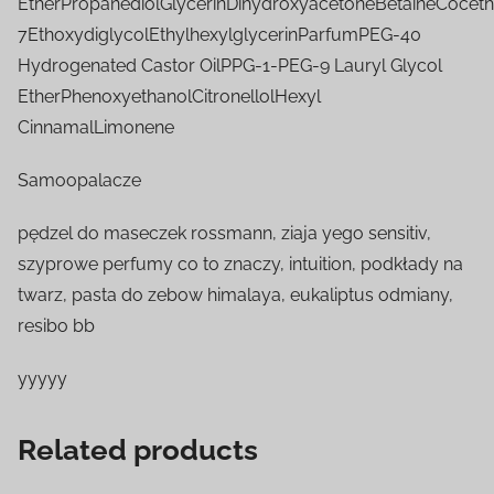
EtherPropanediolGlycerinDihydroxyacetoneBetaineCoceth
7EthoxydiglycolEthylhexylglycerinParfumPEG-40
Hydrogenated Castor OilPPG-1-PEG-9 Lauryl Glycol
EtherPhenoxyethanolCitronellolHexyl
CinnamalLimonene
Samoopalacze
pędzel do maseczek rossmann, ziaja yego sensitiv,
szyprowe perfumy co to znaczy, intuition, podkłady na
twarz, pasta do zebow himalaya, eukaliptus odmiany,
resibo bb
yyyyy
Related products