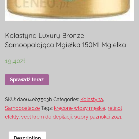
Kolastyna Luxury Bronze
Samoopalająca Mgiełka 150Ml Mgiełka
19,40
zł
Sprawdź teraz
SKU:
da064eb75c3b
Categories:
Kolastyna
,
Samoopalacze
Tags:
kręcone włosy męskie
,
retinol
efekty
,
veet krem do depilacji
,
wzory paznokci 2021
Description