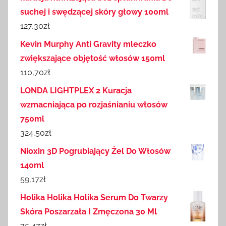
suchej i swędzącej skóry głowy 100ml
127,30
zł
Kevin Murphy Anti Gravity mleczko
zwiększające objętość włosów 150ml
110,70
zł
LONDA LIGHTPLEX 2 Kuracja
wzmacniająca po rozjaśnianiu włosów
750ml
324,50
zł
Nioxin 3D Pogrubiający Żel Do Włosów
140ml
59,17
zł
Holika Holika Holika Serum Do Twarzy
Skóra Poszarzała I Zmęczona 30 Ml
75,47
zł