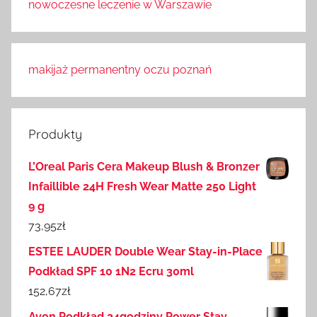
nowoczesne leczenie w Warszawie
makijaż permanentny oczu poznań
Produkty
L’Oreal Paris Cera Makeup Blush & Bronzer
Infaillible 24H Fresh Wear Matte 250 Light
9 g
73,95
zł
ESTEE LAUDER Double Wear Stay-in-Place
Podkład SPF 10 1N2 Ecru 30ml
152,67
zł
Avon Podkład 24godziny Power Stay