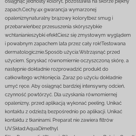
osiągnąć jednolity koloryt, pozostawia na skórze piękny
zapach.Cechy:4x gwarancja wymarzonej
opaleniznynaturalny brązowy kolorytbez smug i
przebarwieńbez przesuszenia skóryszybkie
wchłanianieszybki efektCiesz się zmysłowym wyglądem
i powabnym zapachem lata przez cały rok!Testowana
dermatologicznie.Sposób użycia:Wstrząsnąć przed
użyciem. Spryskać równomiernie oczyszczoną skórę, a
następnie dokładnie rozprowadzić produkt do
całkowitego wchłonięcia. Zaraz po użyciu dokładnie
umyć ręce. Aby osiągnąć bardziej intensywny odcień,
czynność powtórzyć. Dla uzyskania równomiernej
opalenizny, przed aplikacją wykonać peeling. Unikać
kontaktu z odzieżą bezpośrednio po aplikacji. Unikać
kontaktu z tkaninami. Preparat nie zawiera filtrów
UV.Skład:AquaDimethyl