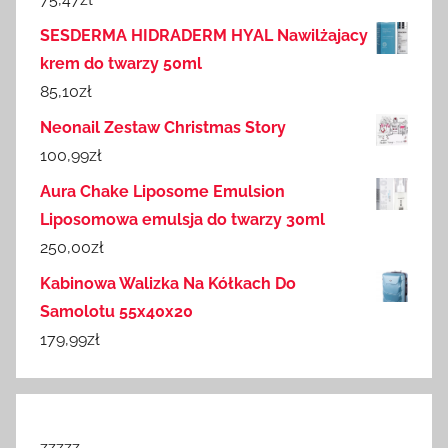
SESDERMA HIDRADERM HYAL Nawilżajacy
krem do twarzy 50ml
85,10
zł
Neonail Zestaw Christmas Story
100,99
zł
Aura Chake Liposome Emulsion
Liposomowa emulsja do twarzy 30ml
250,00
zł
Kabinowa Walizka Na Kółkach Do
Samolotu 55x40x20
179,99
zł
zzzzz