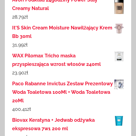
Creamy Natural
28,79
zł
It'S Skin Cream Moisture Nawilżający Krem
Bb 30ml
31,99
zł
WAX Pilomax Tricho maska
przyspieszająca wzrost włosów 240ml
23,90
zł
Paco Rabanne Invictus Zestaw Prezentowy
Woda Toaletowa 100Ml + Woda Toaletowa
20Ml
400,41
zł
Biovax Keratyna + Jedwab odżywka
ekspresowa 7w1 200 ml