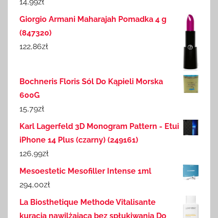
14,99
zł
Giorgio Armani Maharajah Pomadka 4 g
(847320)
122,86
zł
Bochneris Floris Sól Do Kąpieli Morska
600G
15,79
zł
Karl Lagerfeld 3D Monogram Pattern - Etui
iPhone 14 Plus (czarny) (249161)
126,99
zł
Mesoestetic Mesofiller Intense 1ml
294,00
zł
La Biosthetique Methode Vitalisante
kuracja nawilżająca bez spłukiwania Do