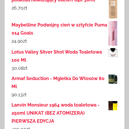
26,70
zł
Maybelline Podwójny cień w sztyfcie Puma
014 Goals
24,90
zł
Lotus Valley Silver Shot Woda Toaletowa
100 Ml
30,08
zł
Armaf Seduction - Mgiełka Do Włosów 80
Ml
90,13
zł
Lanvin Monsieur 1964 woda toaletowa -
250ml UNIKAT (BEZ ATOMIZERA)
PIERWSZA EDYCJA