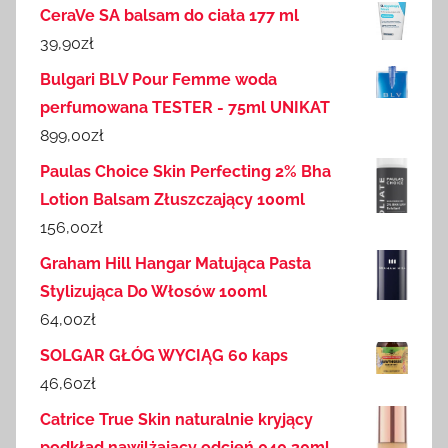
CeraVe SA balsam do ciała 177 ml
39,90
zł
Bulgari BLV Pour Femme woda
perfumowana TESTER - 75ml UNIKAT
899,00
zł
Paulas Choice Skin Perfecting 2% Bha
Lotion Balsam Złuszczający 100ml
156,00
zł
Graham Hill Hangar Matująca Pasta
Stylizująca Do Włosów 100ml
64,00
zł
SOLGAR GŁÓG WYCIĄG 60 kaps
46,60
zł
Catrice True Skin naturalnie kryjący
podkład nawilżający odcień 040 30ml