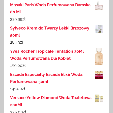
Masaki Paris Woda Perfumowana Damska
80 Ml
329,99
zł
Sylveco Krem do Twarzy Lekki Brzozowy
50ml
28,49
zł
Yves Rocher Tropicale Tentation 30Ml
Woda Perfumowana Dla Kobiet
159,00
zł
Escada Especially Escada Elixir Woda
Perfumowana 30ml
141,00
zł
Versace Yellow Diamond Woda Toaletowa
200Ml
335,00
zł