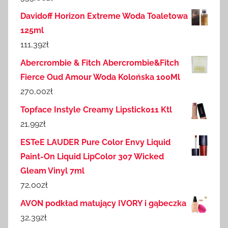
Davidoff Horizon Extreme Woda Toaletowa
125ml
111,39
zł
Abercrombie & Fitch Abercrombie&Fitch
Fierce Oud Amour Woda Kolońska 100Ml
270,00
zł
Topface Instyle Creamy Lipstick011 Ktl
21,99
zł
ESTeE LAUDER Pure Color Envy Liquid
Paint-On Liquid LipColor 307 Wicked
Gleam Vinyl 7ml
72,00
zł
AVON podkład matujący IVORY i gąbeczka
32,39
zł