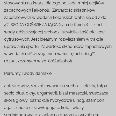
stosowaniu na twarz, dlatego posiada mniej olejków
zapachowych i alkoholu. Zawartość składników
zapachowych w wodach kolońskich waha się od 2 do
4%. WODA ODŚWIEŻAJĄCA (eau de fraiche) –skład
wody odświeżającej wchodzi niewielka ilość olejków
cytrusowych. Jest idealnym rozwiązaniem w trakcie
uprawiania sportu. Zawartość składników zapachowych
w wodach odświeżających waha się od 1 do 3%,
rozpuszczonych w 70-80% alkoholu.
Perfumy i wody damskie
apteki łowicz, szczotkowanie na sucho — efekty, tołpa
sebio plus, dkny, orgametril, bisaf maseczki, swedzaca
skora glowy, paznokcie hybrydowe u nóg, szampon
agafii, chusteczki wyłapujące kolor, wlosy
srednioporowate, alantan na oparzenia wrzątkiem,