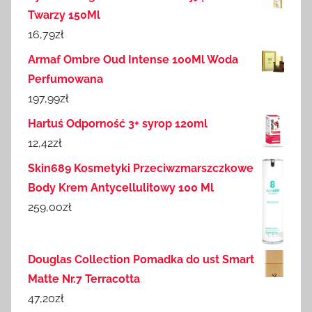
Twarzy 150Ml
16,79
zł
Armaf Ombre Oud Intense 100Ml Woda
Perfumowana
197,99
zł
Hartuś Odporność 3+ syrop 120ml
12,42
zł
Skin689 Kosmetyki Przeciwzmarszczkowe
Body Krem Antycellulitowy 100 Ml
259,00
zł
Douglas Collection Pomadka do ust Smart
Matte Nr.7 Terracotta
47,20
zł