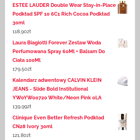
ESTEE LAUDER Double Wear Stay-in-Place
Podkład SPF 10 6C1 Rich Cocoa Podkład
30ml
118,90
zł
Laura Biagiotti Forever Zestaw Woda
Perfumowana Spray 60Ml + Balsam Do
Ciała 100Ml
179,50
zł
Kalendarz adwentowy CALVIN KLEIN
JEANS - Slide Bold Institutional
YW0YW00720 White/Neon Pink 0LA
139,99
zł
Clinique Even Better Refresh Podkład
CN28 Ivory 30ml
121,80
zł