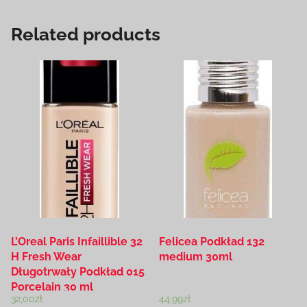
Related products
L’Oreal Paris Infaillible 32
Felicea Podkład 132
H Fresh Wear
medium 30ml
Długotrwały Podkład 015
Porcelain 30 ml
32,00
zł
44,99
zł