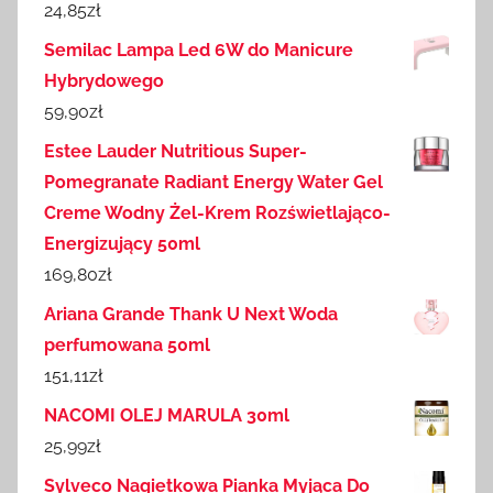
24,85
zł
Semilac Lampa Led 6W do Manicure
Hybrydowego
59,90
zł
Estee Lauder Nutritious Super-
Pomegranate Radiant Energy Water Gel
Creme Wodny Żel-Krem Rozświetlająco-
Energizujący 50ml
169,80
zł
Ariana Grande Thank U Next Woda
perfumowana 50ml
151,11
zł
NACOMI OLEJ MARULA 30ml
25,99
zł
Sylveco Nagietkowa Pianka Myjąca Do