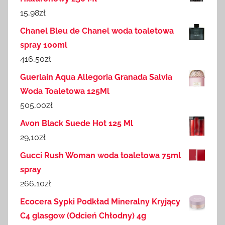
15,98
zł
Chanel Bleu de Chanel woda toaletowa
spray 100ml
416,50
zł
Guerlain Aqua Allegoria Granada Salvia
Woda Toaletowa 125Ml
505,00
zł
Avon Black Suede Hot 125 Ml
29,10
zł
Gucci Rush Woman woda toaletowa 75ml
spray
266,10
zł
Ecocera Sypki Podkład Mineralny Kryjący
C4 glasgow (Odcień Chłodny) 4g