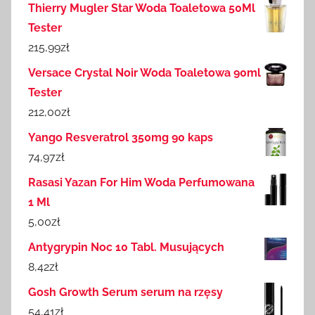
Thierry Mugler Star Woda Toaletowa 50Ml
Tester
215,99
zł
Versace Crystal Noir Woda Toaletowa 90ml
Tester
212,00
zł
Yango Resveratrol 350mg 90 kaps
74,97
zł
Rasasi Yazan For Him Woda Perfumowana
1 Ml
5,00
zł
Antygrypin Noc 10 Tabl. Musujących
8,42
zł
Gosh Growth Serum serum na rzęsy
54,41
zł