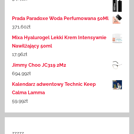
Prada Paradoxe Woda Perfumowana 50Ml
371,60
zł
Mixa Hyalurogel Lekki Krem Intensywnie
Nawilżający 50ml
17,96
zł
Jimmy Choo JC319 2M2
694,99
zł
Kalendarz adwentowy Technic Keep
Calma Lamma
59,99
zł
zzzzz