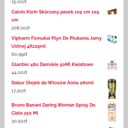
15,00
zł
Calvin Klein Skórzany pasek 105 cm 105
cm
208,00
zł
Vipharm Fomukal Płyn Do Płukania Jamy
Ustnej 4X225ml
60,99
zł
Glantier 480 Damskie 50Ml Kwiatowe
44,00
zł
Dabur Olejek do Włosów Amla 280ml
17,20
zł
Bruno Banani Daring Woman Spray Do
Ciała 250 Ml
30,50
zł