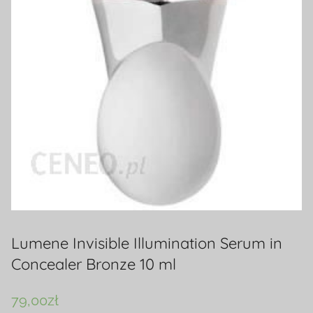
Lumene Invisible Illumination Serum in
Concealer Bronze 10 ml
79,00
zł