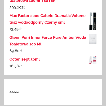
toaletowa 100ml TESTER
399,00
zł
Max Factor 2000 Calorie Dramatic Volume
tusz wodoodporny Czarny 9ml
13,49
zł
Glenn Perri Inner Force Pure Amber Woda
Toaletowa 100 Ml
69,80
zł
Octenisept 50ml
16,58
zł
zzzzz