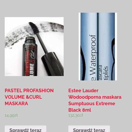
PASTEL PROFASHION
Estee Lauder
VOLUME &CURL
Wodoodporna maskara
MASKARA
Sumptuous Extreme
Black 8ml
14,99
zł
132,30
zł
Sprawdź teraz
Sprawdź teraz