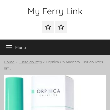
Przejdź
My Ferry Link
do
treści
Sklep
Blog
Menu
Home
/
Tusze do rzęs
/ Orphica Up Mascara Tusz do Rzęs
8ml