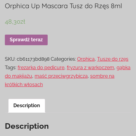
Orphica Up Mascara Tusz do Rzęs 8ml
48,30
zł
Sprawdź teraz
SKU:
cb61173bd898
Categories:
Orphica
,
Tusze do rzęs
Tags:
frezarka do pedicure
,
fryzura z warkoczem
,
gąbka
do makijażu
,
maść przeciwgrzybicza
,
sombre na
krótkich włosach
Description
Description