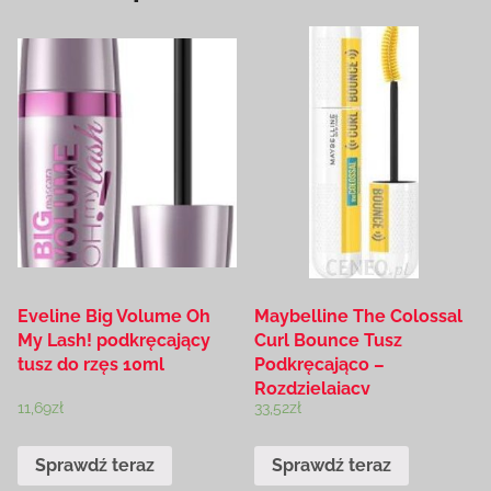
Eveline Big Volume Oh
Maybelline The Colossal
My Lash! podkręcający
Curl Bounce Tusz
tusz do rzęs 10ml
Podkręcająco –
Rozdzielający
11,69
zł
33,52
zł
Wodoodporna 10 Ml
Sprawdź teraz
Sprawdź teraz