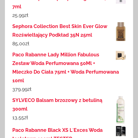
7ml
25,99
zł
Sephora Collection Best Skin Ever Glow
Rozświeltający Podkład 35N 25ml
85,00
zł
Paco Rabanne Lady Million Fabulous
Zestaw Woda Perfumowana 50Ml +
Mleczko Do Ciała 75ml + Woda Perfumowana
10ml
379,99
zł
SYLVECO Balsam brzozowy z betuliną
300ml
13,55
zł
Paco Rabanne Black XS L´Exces Woda