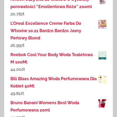
porowatości ''Emolientowa Róża'' 200ml
20,78
zł
L'Oreal Excellence Creme Farba Do
Włosów 10.21 Bardzo Bardzo Jasny
Perłowy Blond
26,99
zł
Reebok Cool Your Body Woda Toaletowa
M 100Ml
44,00
zł
Bill Blass Amazing Woda Perfumowana Dla
Kobiet 50Ml
49,81
zł
Bruno Banani Womens Best Woda
Perfumowana 20ml