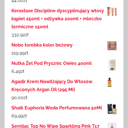
44,00
zł
Kerastase Discipline dyscyplinujący włosy
kąpiel 250ml + odżywka 200ml + mleczko
termiczne 150ml
332,92
zł
Nobo torebka kolor beżowy
219,99
zł
Nutka Żel Pod Prysznic Owies 400ml
6,49
zł
Agadir Krem Nawilżający Do Włosów
Kręconych Argan Oil (295 Ml)
90,00
zł
Shaik Euphoria Woda Perfumowana 50Ml
69,99
zł
Semilac Top No Wipe Sparkling Pink T17