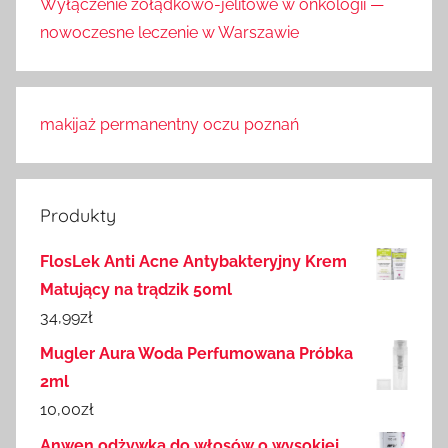
Wyłączenie żołądkowo-jelitowe w onkologii —
nowoczesne leczenie w Warszawie
makijaż permanentny oczu poznań
Produkty
FlosLek Anti Acne Antybakteryjny Krem
Matujący na trądzik 50ml
34,99
zł
Mugler Aura Woda Perfumowana Próbka
2ml
10,00
zł
Anwen odżywka do włosów o wysokiej