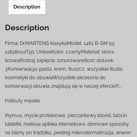
Description
Description
Firma: Dr.MARTENS klasykaModel: 1461 B-SM 59
11838002Typ: UnisexKolor: czarnyMateriał: skóra
licowaRodzaj zapięcia: sznurowaneIlość dziurek:
3Konserwacja: pasta, krem, tłuszcz, wszystkie tłuste
kosmetyki do obuwiaWszystkie akcesoria do
konserwacji obuwia znajdują się w naszej ofercie!!!…
Półbuty męskie
thymus, mycie proteinowe, pieczarkowy blond, tabcin
tabletki, melissa apteka internetowa, domowe sposoby
na blizny po trądziku, peeling mikrodermabrazja, anwen