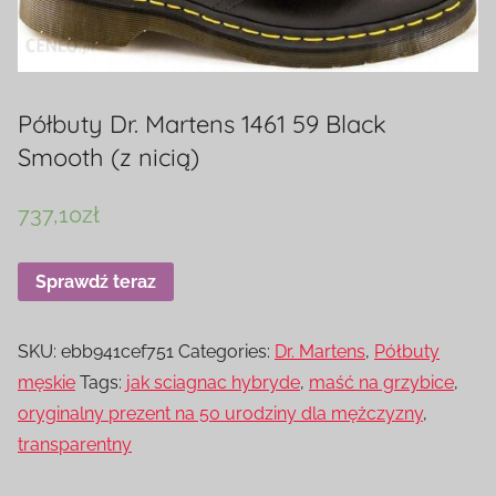
Półbuty Dr. Martens 1461 59 Black
Smooth (z nicią)
737,10
zł
Sprawdź teraz
SKU:
ebb941cef751
Categories:
Dr. Martens
,
Półbuty
męskie
Tags:
jak sciagnac hybryde
,
maść na grzybice
,
oryginalny prezent na 50 urodziny dla mężczyzny
,
transparentny