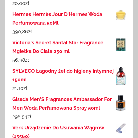
20,00
zł
Hermes Hermès Jour D'Hermes Woda
Perfumowana 50Ml
390,86
zł
Victoria's Secret Santal Star Fragrance
Mgiełka Do Ciała 250 ml
56,98
zł
SYLVECO Łagodny żel do higieny intymnej
150ml
21,10
zł
Gisada Men'S Fragrances Ambassador For
Men Woda Perfumowana Spray 50ml
296,54
zł
Verk Urządzenie Do Usuwania Wągrów
(15560)