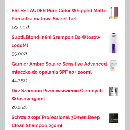
ESTEE LAUDER Pure Color Whipped Matte
Pomadka matowa Sweet Tart
123,00
zł
Subtil Blond Infini Szampon Do Włosów
1000Ml
55,00
zł
Garnier Ambre Solaire Sensitive Advanced
mleczko do opalania SPF 50+ 200ml
44,35
zł
Dx2 Szampon Przeciwsiwieniu Ciemnych
Włosów 150ml
20,25
zł
Schwarzkopf Professional 3Dmen Deep
Clean Shampoo 250ml