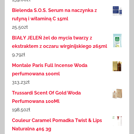
Bielenda S.O.S. Serum na naczynka z
rutyną i witaminą C 15ml
25,50
zł
BIAŁY JELEŃ żel do mycia twarzy z
ekstraktem z oczaru wirginijskiego 265ml
9,79
zł
Montale Paris Full Incense Woda
perfumowana 100ml
313,23
zł
Trussardi Scent Of Gold Woda
Perfumowana 100Ml
198,50
zł
Couleur Caramel Pomadka Twist & Lips
Naturalna 405 3g