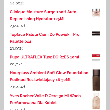
64,00
zł
Clinique Moisture Surge 100H Auto
Replenishing Hydrator 125Ml
232,00
zł
Topface Paleta Cieni Do Powiek - Pro
Palette 014
29,99
zł
Pupa ULTRAFLEX Tusz DO RzĘS 10ml
22,71
zł
Hourglass Ambient Soft Glow Foundation
Podkład Rozświetlający 16 30Ml
239,00
zł
Yves Rocher Voile D'Ocre 30 Ml Woda
Perfumowana Dla Kobiet
159,00
zł