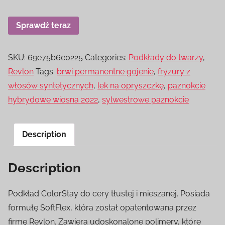
Sprawdź teraz
SKU:
69e75b6e0225
Categories:
Podkłady do twarzy
,
Revlon
Tags:
brwi permanentne gojenie
,
fryzury z
włosów syntetycznych
,
lek na opryszczkę
,
paznokcie
hybrydowe wiosna 2022
,
sylwestrowe paznokcie
Description
Description
Podkład ColorStay do cery tłustej i mieszanej. Posiada
formułę SoftFlex, która został opatentowana przez
firmę Revlon. Zawiera udoskonalone polimery, które