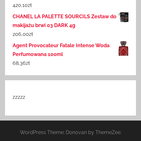
420,10
zł
CHANEL LA PALETTE SOURCILS Zestaw do
makijażu brwi 03 DARK 4g
206,00
zł
Agent Provocateur Fatale Intense Woda
Perfumowana 100ml
68,36
zł
zzzzz
WordPress Theme: Donovan by ThemeZee.