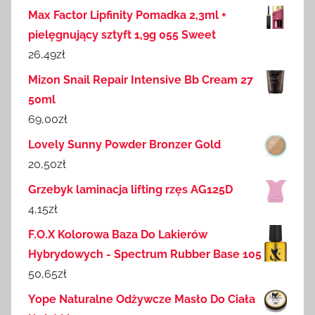
Max Factor Lipfinity Pomadka 2,3ml +
pielęgnujący sztyft 1,9g 055 Sweet
26,49
zł
Mizon Snail Repair Intensive Bb Cream 27
50ml
69,00
zł
Lovely Sunny Powder Bronzer Gold
20,50
zł
Grzebyk laminacja lifting rzęs AG125D
4,15
zł
F.O.X Kolorowa Baza Do Lakierów
Hybrydowych - Spectrum Rubber Base 105
50,65
zł
Yope Naturalne Odżywcze Masło Do Ciała