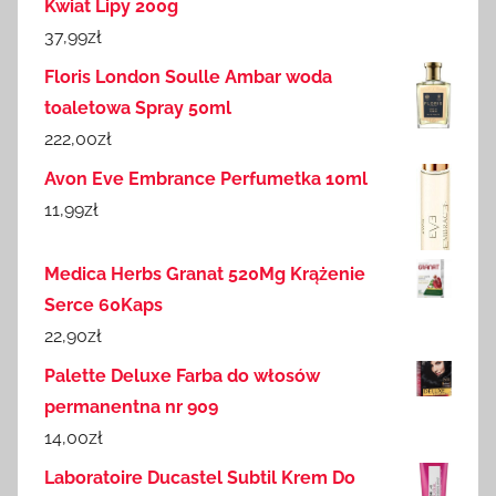
Kwiat Lipy 200g
37,99
zł
Floris London Soulle Ambar woda
toaletowa Spray 50ml
222,00
zł
Avon Eve Embrance Perfumetka 10ml
11,99
zł
Medica Herbs Granat 520Mg Krążenie
Serce 60Kaps
22,90
zł
Palette Deluxe Farba do włosów
permanentna nr 909
14,00
zł
Laboratoire Ducastel Subtil Krem Do