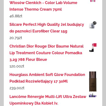
Włosów Cienkich - Color Lab Volume
Intense Thermo Cream 75ml
46,88
zł
Silcare Perfect High Quality żel budujący
do paznokci Eurofiber Clear 15g
20,79
zł
Christian Dior Rouge Dior Baume Natural
Lip Treatment Couture Colour Pomadka
3,2g 788 Fleur Bleue
120,00
zł
Hourglass Ambient Soft Glow Foundation
Podkład Rozświetlający 17 30Ml
239,00
zł
Lancôme Rénergie Multi-Lift Ultra Zestaw
Upominkowy Dla Kobiet Iv.