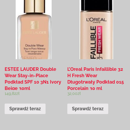
ESTEE LAUDER Double
L’Oreal Paris Infaillible 32
Wear Stay-in-Place
H Fresh Wear
Podkład SPF 10 3N1 Ivory
Długotrwały Podkład 015
Beige 30ml
Porcelain 30 ml
149,82
zł
32,00
zł
Sprawdź teraz
Sprawdź teraz