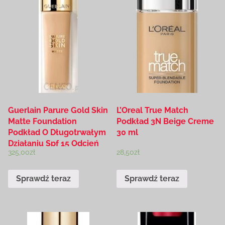
Guerlain Parure Gold Skin
L’Oreal True Match
Matte Foundation
Podkład 3N Beige Creme
Podkład O Długotrwałym
30 ml
Działaniu Spf 15 Odcień
325,00
zł
28,50
zł
3W 35 Ml
Sprawdź teraz
Sprawdź teraz