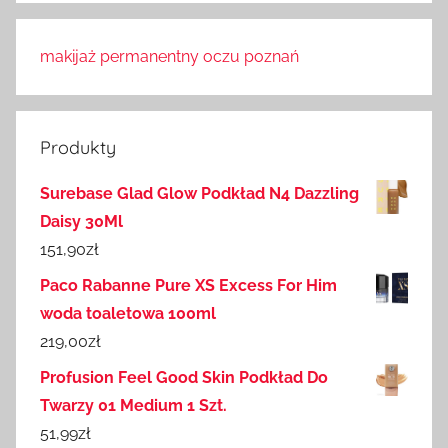
makijaż permanentny oczu poznań
Produkty
Surebase Glad Glow Podkład N4 Dazzling
Daisy 30Ml
151,90
zł
Paco Rabanne Pure XS Excess For Him
woda toaletowa 100ml
219,00
zł
Profusion Feel Good Skin Podkład Do
Twarzy 01 Medium 1 Szt.
51,99
zł