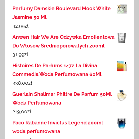
Perfumy Damskie Boulevard Mook White
Jasmine 50 Ml
42,99
zł
Anwen Hair We Are Odżywka Emolientowa
Do Włosów Średnioporowatych 200ml
31,99
zł
Histoires De Parfums 1472 La Divina
Commedia Woda Perfumowana 60Ml
338,00
zł
Guerlain Shalimar Philtre De Parfum 50Ml
Woda Perfumowana
219,00
zł
Paco Rabanne Invictus Legend 200ml
woda perfumowana