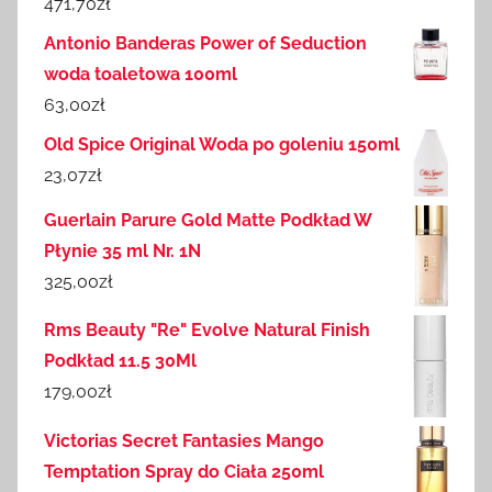
471,70
zł
Antonio Banderas Power of Seduction
woda toaletowa 100ml
63,00
zł
Old Spice Original Woda po goleniu 150ml
23,07
zł
Guerlain Parure Gold Matte Podkład W
Płynie 35 ml Nr. 1N
325,00
zł
Rms Beauty "Re" Evolve Natural Finish
Podkład 11.5 30Ml
179,00
zł
Victorias Secret Fantasies Mango
Temptation Spray do Ciała 250ml