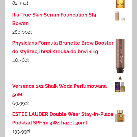
82,39
zł
Ilia True Skin Serum Foundation Sf4
Bowen
280,00
zł
Physicians Formula Brunette Brow Booster
do stylizacji brwi Kredka do brwi 1,1g
48,76
zł
Versence 152 Shaik Woda Perfumowana
50Ml
69,99
zł
ESTEE LAUDER Double Wear Stay-in-Place
Podkład SPF 10 4W4 hazel 30ml
133,99
zł