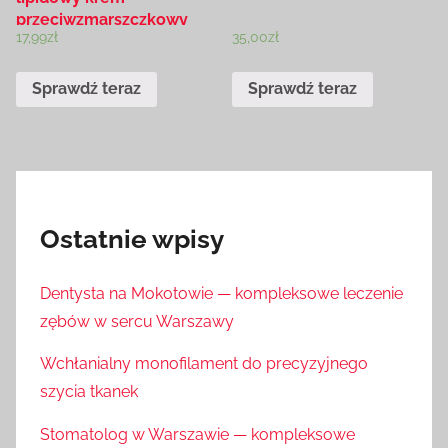
przeciwzmarszczkowy
17,99
zł
35,00
zł
40+ dzień/noc 50ml krem
do twarzy 50 ml
Sprawdź teraz
Sprawdź teraz
Ostatnie wpisy
Dentysta na Mokotowie — kompleksowe leczenie
zębów w sercu Warszawy
Wchłanialny monofilament do precyzyjnego
szycia tkanek
Stomatolog w Warszawie — kompleksowe