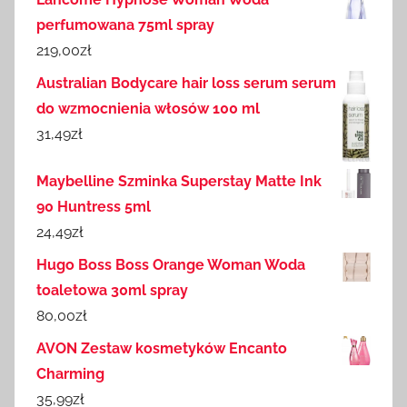
perfumowana 75ml spray
219,00
zł
Australian Bodycare hair loss serum serum
do wzmocnienia włosów 100 ml
31,49
zł
Maybelline Szminka Superstay Matte Ink
90 Huntress 5ml
24,49
zł
Hugo Boss Boss Orange Woman Woda
toaletowa 30ml spray
80,00
zł
AVON Zestaw kosmetyków Encanto
Charming
35,99
zł