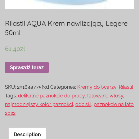
Rilastil AQUA Krem nawilżający Legere
50ml
61,40
zł
Sprawdź teraz
SKU:
29164a775f3d
Categories:
Kremy do twarzy
,
Rilastil
Tags:
delikatne paznokcie do pracy
,
falowane włosy
,
najmodniejszy kolor paznokci
,
odciski
,
paznokcie na lato
2022
Description