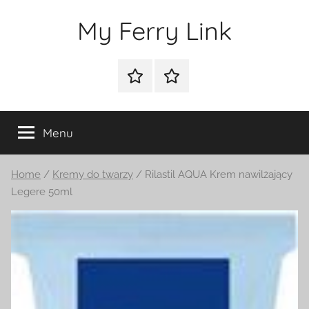
Przejdź
My Ferry Link
do
treści
Sklep
Blog
Menu
Home
/
Kremy do twarzy
/ Rilastil AQUA Krem nawilżający
Legere 50ml