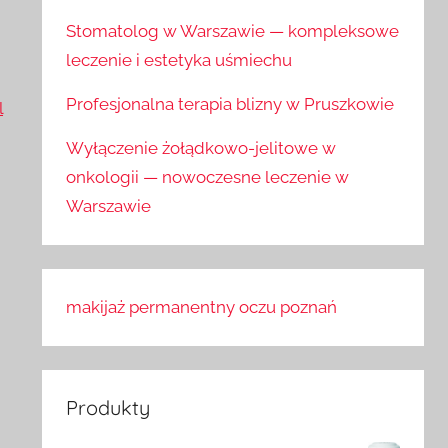
Stomatolog w Warszawie — kompleksowe
leczenie i estetyka uśmiechu
Profesjonalna terapia blizny w Pruszkowie
l
Wyłączenie żołądkowo-jelitowe w
onkologii — nowoczesne leczenie w
Warszawie
makijaż permanentny oczu poznań
Produkty