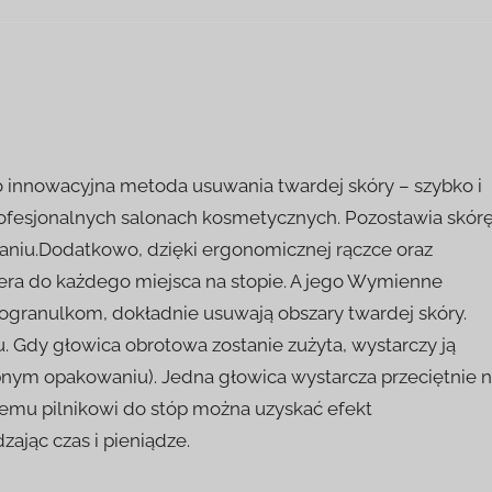
to innowacyjna metoda usuwania twardej skóry – szybko i
profesjonalnych salonach kosmetycznych. Pozostawia skór
waniu.Dodatkowo, dzięki ergonomicznej rączce oraz
era do każdego miejsca na stopie. A jego Wymienne
ogranulkom, dokładnie usuwają obszary twardej skóry.
. Gdy głowica obrotowa zostanie zużyta, wystarczy ją
ym opakowaniu). Jedna głowica wystarcza przeciętnie 
nemu pilnikowi do stóp można uzyskać efekt
jąc czas i pieniądze.