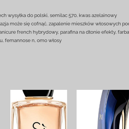
h wysyłka do polski, semilac 570, kwas azelainowy
 afazja może się cofnąć, zapalenie mieszków włosowych po
anicure french hybrydowy, parafina na dłonie efekty, farb
chu, femannose n, omo włosy