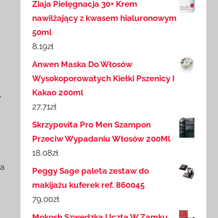
Ziaja Pielęgnacja 30+ Krem
nawilżający z kwasem hialuronowym
50ml
8,19
zł
Anwen Maska Do Włosów
Wysokoporowatych Kiełki Pszenicy I
Kakao 200ml
ę
27,71
zł
Skrzypovita Pro Men Szampon
Przeciw Wypadaniu Włosów 200Ml
18,08
zł
na
Peggy Sage paleta zestaw do
makijażu kuferek ref. 860045
79,00
zł
Mokosh Szwedzka Uczta W Zamku