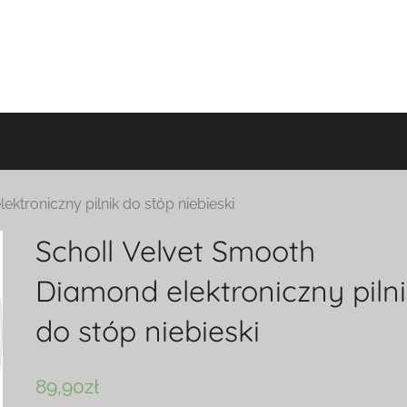
ktroniczny pilnik do stóp niebieski
Scholl Velvet Smooth
Diamond elektroniczny piln
do stóp niebieski
89,90
zł