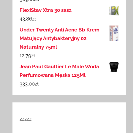
FlexiStav Xtra 30 sasz.
43,86
zł
Under Twenty Anti Acne Bb Krem
Matujący Antybakteryjny 02
Naturalny 75ml
12,79
zł
Jean Paul Gaultier Le Male Woda
Perfumowana Męska 125Ml
333,00
zł
zzzzz