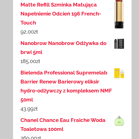
Matte Refill Szminka Matująca
Napełnienie Odcień 196 French-
Touch
92,00
zł
Nanobrow Nanobrow Odżywka do
brwi 5ml
185,00
zł
Bielenda Professional Supremelab
Barrier Renew Barierowy eliksir
hydro-odżywczy z kompleksem NMF
50ml
43,99
zł
Chanel Chance Eau Fraiche Woda
Toaletowa 100ml
369,00
zł