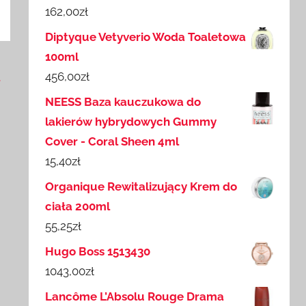
162,00
zł
Diptyque Vetyverio Woda Toaletowa
100ml
456,00
zł
d
NEESS Baza kauczukowa do
lakierów hybrydowych Gummy
Cover - Coral Sheen 4ml
15,40
zł
Organique Rewitalizujący Krem do
ciała 200ml
55,25
zł
Hugo Boss 1513430
1043,00
zł
Lancôme L’Absolu Rouge Drama