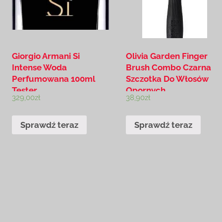
Giorgio Armani Si
Olivia Garden Finger
Intense Woda
Brush Combo Czarna
Perfumowana 100ml
Szczotka Do Włosów
Tester
Opornych
329,00
zł
38,90
zł
Sprawdź teraz
Sprawdź teraz