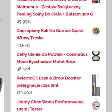
Malmohus - Zestaw Świąteczny
Peeling Solny Do Ciała + Balsam 300 G
d
89,99
zł
a
Doczepiany Kok Na Gumce Gęste
Włosy Treska
43,57
zł
Delfy Cienie Do Powiek - Cosmetics
Mono Eyeshadow Metal Rosa
98,42
zł
RefectoCil Lash & Brow Booster
pielęgnacja rzęs 6ml
172,00
zł
Jimmy Choo Woda Perfumowana
100ml Tester