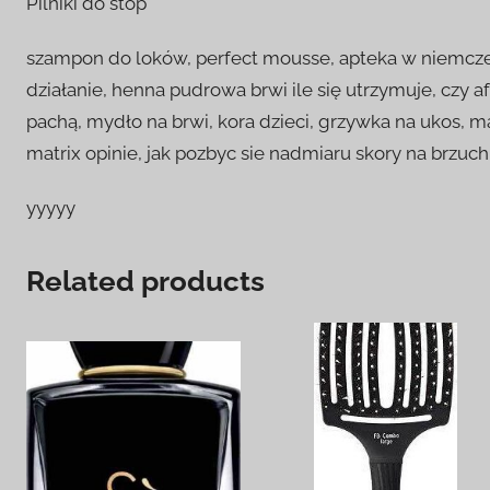
Pilniki do stóp
szampon do loków, perfect mousse, apteka w niemczec
działanie, henna pudrowa brwi ile się utrzymuje, czy
pachą, mydło na brwi, kora dzieci, grzywka na ukos, m
matrix opinie, jak pozbyc sie nadmiaru skory na brzu
yyyyy
Related products