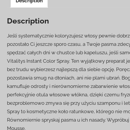
Description
Description
Jeśli systematycznie koloryzujesz włosy pewnie dobrze
pozostało Ci jeszcze sporo czasu, a Twoje pasma zdecy
spędzać całych dni w chustce lub kapeluszu, jeśli s
Vitalitys Instant Color Spray. Ten wyjątkowy preparat
bez trudu wybierzesz najlepszą dla siebie opcję. Poręc
pozostawia smug na dłoniach, ani nie plami ubrań. B
kamufluje odrosty i nierównomierne zabarwienie włosó
perfekcyjnie otula włosowe włókna, dzięki czemu fry
bezproblemowo zmywa się przy użyciu szamponu i letni
Spray to kosmetyczne koło ratunkowe, którego nie mo
Równomiernie spryskaj pasma u ich nasady. Wypróbuj t
Mousse.