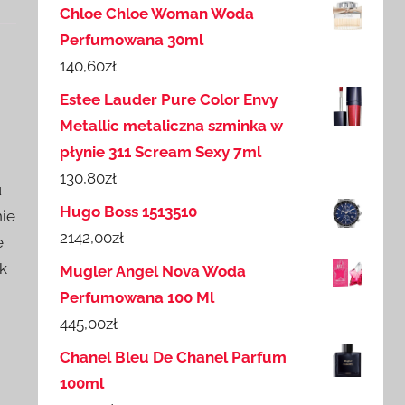
Chloe Chloe Woman Woda
Perfumowana 30ml
140,60
zł
Estee Lauder Pure Color Envy
Metallic metaliczna szminka w
płynie 311 Scream Sexy 7ml
130,80
zł
u
Hugo Boss 1513510
nie
2142,00
zł
e
k
Mugler Angel Nova Woda
Perfumowana 100 Ml
445,00
zł
Chanel Bleu De Chanel Parfum
100ml