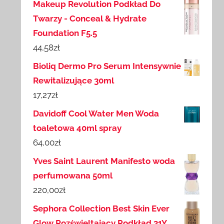
Makeup Revolution Podkład Do
Twarzy - Conceal & Hydrate
Foundation F5.5
44,58
zł
Bioliq Dermo Pro Serum Intensywnie
Rewitalizujące 30ml
17,27
zł
Davidoff Cool Water Men Woda
toaletowa 40ml spray
64,00
zł
Yves Saint Laurent Manifesto woda
perfumowana 50ml
220,00
zł
Sephora Collection Best Skin Ever
Glow Rozświeltający Podkład 31Y