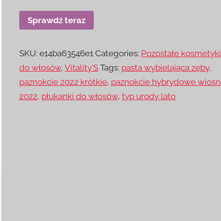
Sprawdź teraz
SKU:
e14ba63546e1
Categories:
Pozostałe kosmetyk
do włosów
,
Vitality'S
Tags:
pasta wybielająca zęby
,
paznokcie 2022 krótkie
,
paznokcie hybrydowe wiosn
2022
,
płukanki do włosów
,
typ urody lato