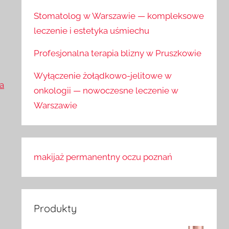
Stomatolog w Warszawie — kompleksowe
leczenie i estetyka uśmiechu
Profesjonalna terapia blizny w Pruszkowie
i
Wyłączenie żołądkowo-jelitowe w
a
onkologii — nowoczesne leczenie w
Warszawie
makijaż permanentny oczu poznań
Produkty