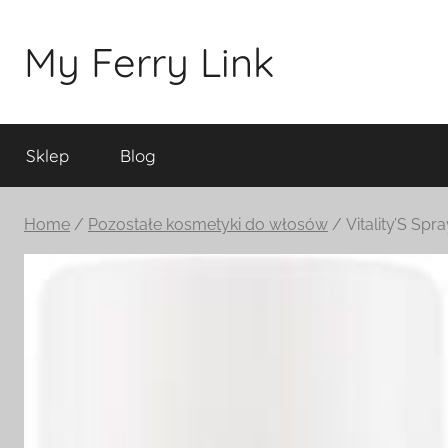
Przejdź
do
My Ferry Link
treści
Sklep
Blog
Home
/
Pozostałe kosmetyki do włosów
/ Vitality’S Spr