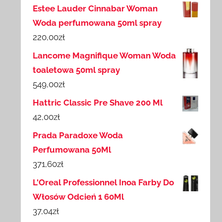
Estee Lauder Cinnabar Woman
Woda perfumowana 50ml spray
220,00
zł
Lancome Magnifique Woman Woda
toaletowa 50ml spray
549,00
zł
Hattric Classic Pre Shave 200 Ml
42,00
zł
Prada Paradoxe Woda
Perfumowana 50Ml
371,60
zł
L'Oreal Professionnel Inoa Farby Do
Włosów Odcień 1 60Ml
37,04
zł