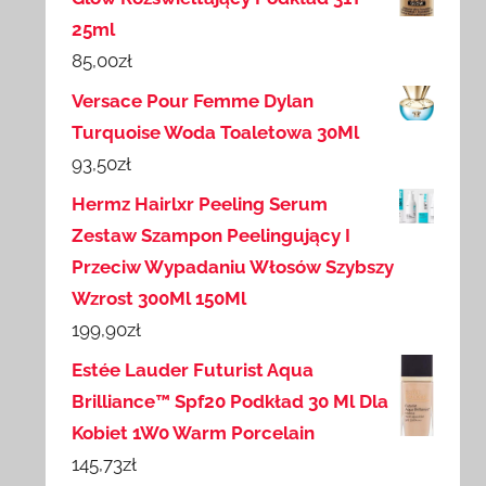
25ml
85,00
zł
Versace Pour Femme Dylan
Turquoise Woda Toaletowa 30Ml
93,50
zł
Hermz Hairlxr Peeling Serum
Zestaw Szampon Peelingujący I
Przeciw Wypadaniu Włosów Szybszy
Wzrost 300Ml 150Ml
199,90
zł
Estée Lauder Futurist Aqua
Brilliance™ Spf20 Podkład 30 Ml Dla
Kobiet 1W0 Warm Porcelain
145,73
zł