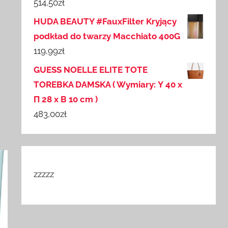
514,50
zł
HUDA BEAUTY #FauxFilter Kryjący
podkład do twarzy Macchiato 400G
119,99
zł
GUESS NOELLE ELITE TOTE
TOREBKA DAMSKA ( Wymiary: Υ 40 x
Π 28 x B 10 cm )
483,00
zł
zzzzz