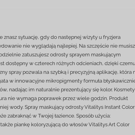
 znasz sytuację, gdy do następnej wizyty u fryzjera
dowanie nie wyglądają najlepiej. Na szczęście nie musisz
amodzielnie zatuszujesz odrosty sprayem maskującym
 jest dostępny w czterech różnych odcieniach, dzięki czem
zny spray pozwala na szybką i precyzyjną aplikację, która 
ogata w innowacyjne mikropigmenty formuła błyskawiczni
w, nadając im naturalnie prezentujący się kolor. Kosmety
zura nie wymaga poprawek przez wiele godzin. Produkt
ej wody. Spray maskujący odrosty Vitalitys Instant Color
że zabraknąć w Twojej łazience. Sposób użycia:
akże piankę koloryzującą do włosów Vitalitys Art Color