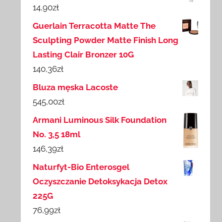
14,90
zł
Guerlain Terracotta Matte The
Sculpting Powder Matte Finish Long
Lasting Clair Bronzer 10G
140,36
zł
Bluza męska Lacoste
545,00
zł
Armani Luminous Silk Foundation
No. 3,5 18ml
146,39
zł
Naturfyt-Bio Enterosgel
Oczyszczanie Detoksykacja Detox
225G
76,99
zł