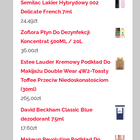
Semilac Lakier Hybrydowy 002
Delicate French 7ml
24,49
zł
Zoflora Płyn Do Dezynfekcji
Koncentrat 500ML / 20L
36,00
zł
Estee Lauder Kremowy Podkład Do
Makijażu Double Wear 4W2-Toasty
Toffee Przeciw Niedoskonałościom
(30ml)
265,00
zł
David Beckham Classic Blue
dezodorant 75ml
17,60
zł
Makeup Revolution Podkład Do