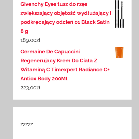
Givenchy Eyes tusz do rzęs
zwiększający objętość wydłużający i
podkręcający odcień 01 Black Satin
8 g
189,00
zł
Germaine De Capuccini
Regenerujący Krem Do Ciała Z
Witaminą C Timexpert Radiance C+
Antiox Body 200Ml
223,00
zł
zzzzz