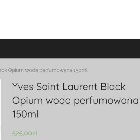
Black Opium woda perfumowana 150ml
Yves Saint Laurent Black
Opium woda perfumowana
150ml
525,00
zł