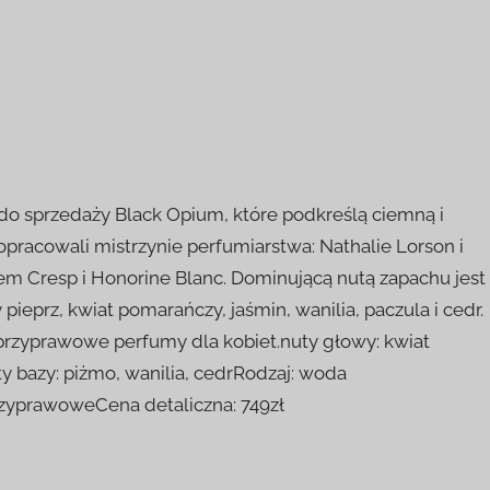
do sprzedaży Black Opium, które podkreślą ciemną i
racowali mistrzynie perfumiarstwa: Nathalie Lorson i
em Cresp i Honorine Blanc. Dominującą nutą zapachu jest
eprz, kwiat pomarańczy, jaśmin, wanilia, paczula i cedr.
 przyprawowe perfumy dla kobiet.nuty głowy: kwiat
y bazy: piżmo, wanilia, cedrRodzaj: woda
rzyprawoweCena detaliczna: 749zł