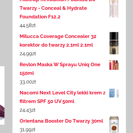
Twarzy - Conceal & Hydrate
Foundation F12.2
44,58
zł
Milucca Coverage Concealer 32
korektor do twarzy 2,1ml 2.1ml
24,99
zł
Revlon Maska W Sprayu Uniq One
150ml
33,00
zł
Nacomi Next Level City lekki krem z
filtrem SPF 50 UV 50ml
24,43
zł
Orientana Booster Do Twarzy 30ml
31,99
zł