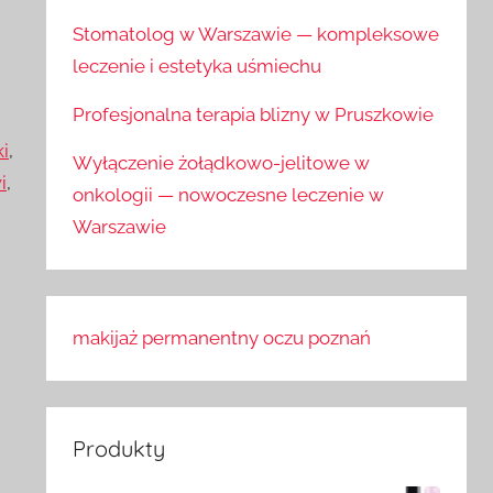
Stomatolog w Warszawie — kompleksowe
leczenie i estetyka uśmiechu
Profesjonalna terapia blizny w Pruszkowie
i
,
Wyłączenie żołądkowo-jelitowe w
i
,
onkologii — nowoczesne leczenie w
Warszawie
makijaż permanentny oczu poznań
Produkty