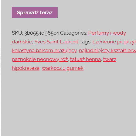
Sprawdź teraz
SKU:
3b0554d985c4
Categories:
Perfumy i wody
damskie
,
Yves Saint Laurent
Tags:
czerwone pieprzyk
kolastyna balsam brązujący
,
najładniejszy kształt brw
paznokcie neonowy róż
,
tatuaż henna
,
twarz
hipokratesa
,
warkocz z gumek