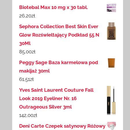
Biotebal Max 10 mg x 30 tabl.
26,20
zł
Sephora Collection Best Skin Ever
Glow Rozświeltający Podkład 55 N
30Ml
85,00
zł
Peggy Sage Baza karmelowa pod
makijaż 30ml
61,51
zł
Yves Saint Laurent Couture Fall
Look 2019 Eyeliner Nr. 16
Outrageous Silver 3ml
142,00
zł
Deni Carte Czepek satynowy Różowy