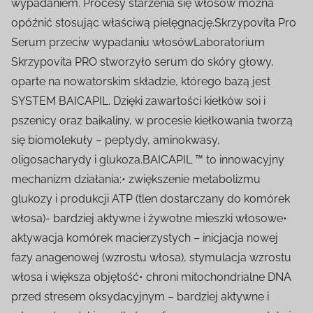
wypadaniem. Procesy starzenia się włosów można
opóźnić stosując właściwą pielęgnację.Skrzypovita Pro
Serum przeciw wypadaniu włosówLaboratorium
Skrzypovita PRO stworzyło serum do skóry głowy,
oparte na nowatorskim składzie, którego bazą jest
SYSTEM BAICAPIL. Dzięki zawartości kiełków soi i
pszenicy oraz baikaliny, w procesie kiełkowania tworzą
się biomolekuły – peptydy, aminokwasy,
oligosacharydy i glukoza.BAICAPIL ™ to innowacyjny
mechanizm działania:• zwiększenie metabolizmu
glukozy i produkcji ATP (tlen dostarczany do komórek
włosa)- bardziej aktywne i żywotne mieszki włosowe•
aktywacja komórek macierzystych – inicjacja nowej
fazy anagenowej (wzrostu włosa), stymulacja wzrostu
włosa i większa objętość• chroni mitochondrialne DNA
przed stresem oksydacyjnym – bardziej aktywne i