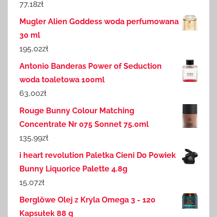
77,18
zł
Mugler Alien Goddess woda perfumowana
30 ml
195,02
zł
Antonio Banderas Power of Seduction
woda toaletowa 100ml
63,00
zł
Rouge Bunny Colour Matching
Concentrate Nr 075 Sonnet 75.0ml
135,99
zł
i heart revolution Paletka Cieni Do Powiek
Bunny Liquorice Palette 4.8g
15,07
zł
Berglöwe Olej z Kryla Omega 3 - 120
Kapsułek 88 g