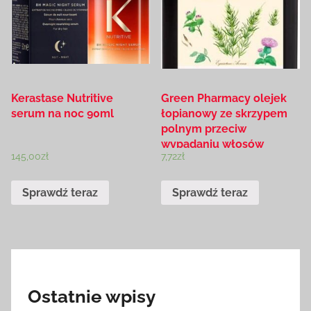
Kerastase Nutritive
Green Pharmacy olejek
serum na noc 90ml
łopianowy ze skrzypem
polnym przeciw
wypadaniu włosów
145,00
zł
7,72
zł
100ml
Sprawdź teraz
Sprawdź teraz
Ostatnie wpisy