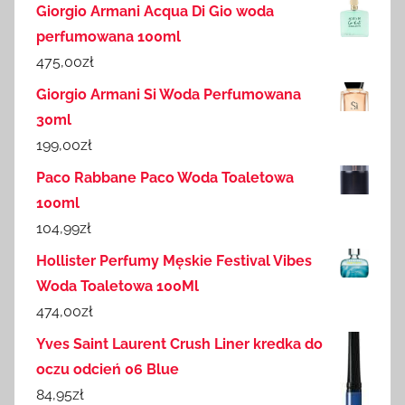
Giorgio Armani Acqua Di Gio woda
perfumowana 100ml
475,00
zł
Giorgio Armani Si Woda Perfumowana
30ml
199,00
zł
Paco Rabbane Paco Woda Toaletowa
100ml
104,99
zł
Hollister Perfumy Męskie Festival Vibes
Woda Toaletowa 100Ml
474,00
zł
Yves Saint Laurent Crush Liner kredka do
oczu odcień 06 Blue
84,95
zł