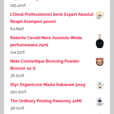
225,40
zł
L'Oreal Professionnel Serie Expert Absolut
Reapir Szampon 500ml
64,89
zł
Roberto Cavalli Nero Assoluto Woda
perfumowana 75ml
114,52
zł
Note Cosmetique Bronzing Powder
Bronzer 20 G
36,50
zł
Styx Organiczne Masło Kakaowe 500g
250,50
zł
The Ordinary Peeling Kwasowy 30Ml
38,00
zł