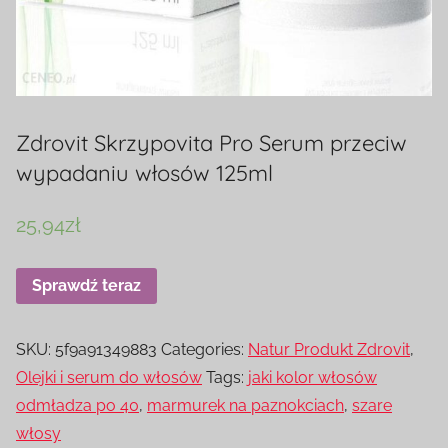
Zdrovit Skrzypovita Pro Serum przeciw
wypadaniu włosów 125ml
25,94
zł
Sprawdź teraz
SKU:
5f9a91349883
Categories:
Natur Produkt Zdrovit
,
Olejki i serum do włosów
Tags:
jaki kolor włosów
odmładza po 40
,
marmurek na paznokciach
,
szare
włosy