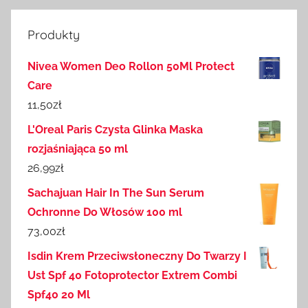
Produkty
Nivea Women Deo Rollon 50Ml Protect
Care
11,50
zł
L'Oreal Paris Czysta Glinka Maska
rozjaśniająca 50 ml
26,99
zł
Sachajuan Hair In The Sun Serum
Ochronne Do Włosów 100 ml
73,00
zł
Isdin Krem Przeciwsłoneczny Do Twarzy I
Ust Spf 40 Fotoprotector Extrem Combi
Spf40 20 Ml