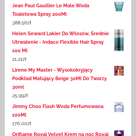
Jean Paul Gaultier Le Male Woda
Toaletowa Spray 200Ml
388,56
zł
Helen Seward Lakier Do Włosów, Średnie
Utrwalenie - Indaco Flexible Hair Spray
100 Ml
21,21
zł
Lirene My Master - Wysokokryjący
Podkład Matujący Beige 30Ml Do Twarzy
30ml
25,99
zł
Jimmy Choo Flash Woda Perfumowana
100Ml
176,00
zł
Oriflame Royal Velvet Krem na noc Royal