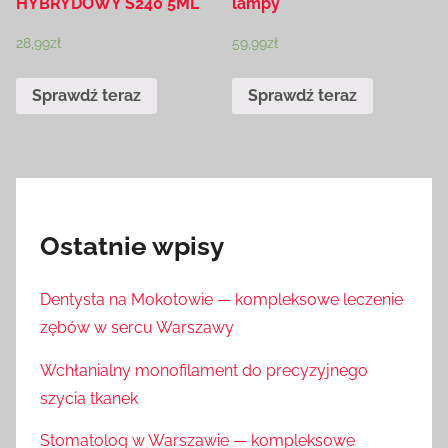
HYBRYDOWY S240 5ML
lampy
28,99
zł
59,99
zł
Sprawdź teraz
Sprawdź teraz
Ostatnie wpisy
Dentysta na Mokotowie — kompleksowe leczenie
zębów w sercu Warszawy
Wchłanialny monofilament do precyzyjnego
szycia tkanek
Stomatolog w Warszawie — kompleksowe