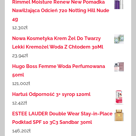
Rimmel Moisture Renew New Pomadka
Nawilżająca Odcień 720 Notting Hill Nude
4g
12,30
zł
Nowa Kosmetyka Krem Żel Do Twarzy
Lekki Kremożel Woda Z Chłodem 30Ml
23,94
zł
Hugo Boss Femme Woda Perfumowana
50ml
121,00
zł
Hartuś Odporność 3+ syrop 120ml
12,42
zł
ESTEE LAUDER Double Wear Stay-in-Place
Podkład SPF 10 3C3 Sandbar 30ml
146,20
zł