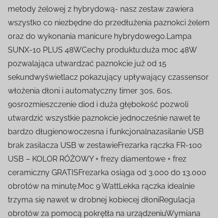
metody żelowej z hybrydową- nasz zestaw zawiera
wszystko co niezbędne do przedłużenia paznokci żelem
oraz do wykonania manicure hybrydowego.Lampa
SUNX-10 PLUS 48WCechy produktu:duża moc 48W
pozwalająca utwardzać paznokcie już od 15
sekundwyświetlacz pokazujący upływający czassensor
włożenia dłoni i automatyczny timer 30s, 60s,
90srozmieszczenie diod i duża głębokość pozwoli
utwardzić wszystkie paznokcie jednocześnie nawet te
bardzo długienowoczesna i funkcjonalnazasilanie USB
brak zasilacza USB w zestawieFrezarka rączka FR-100
USB – KOLOR RÓŻOWY + frezy diamentowe + frez
ceramiczny GRATISFrezarka osiąga od 3.000 do 13.000
obrotów na minutę.Moc 9 WattLekka rączka idealnie
trzyma się nawet w drobnej kobiecej dłoniRegulacja
obrotów za pomocą pokrętła na urządzeniuWymiana