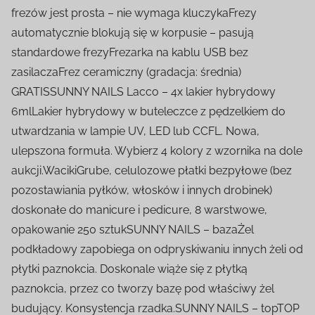
frezów jest prosta – nie wymaga kluczykaFrezy
automatycznie blokują się w korpusie – pasują
standardowe frezyFrezarka na kablu USB bez
zasilaczaFrez ceramiczny (gradacja: średnia)
GRATISSUNNY NAILS Lacco – 4x lakier hybrydowy
6mlLakier hybrydowy w buteleczce z pędzelkiem do
utwardzania w lampie UV, LED lub CCFL. Nowa,
ulepszona formuła. Wybierz 4 kolory z wzornika na dole
aukcji.WacikiGrube, celulozowe płatki bezpyłowe (bez
pozostawiania pyłków, włosków i innych drobinek)
doskonałe do manicure i pedicure, 8 warstwowe,
opakowanie 250 sztukSUNNY NAILS – bazaŻel
podkładowy zapobiega on odpryskiwaniu innych żeli od
płytki paznokcia. Doskonale wiąże się z płytką
paznokcia, przez co tworzy bazę pod właściwy żel
budujący. Konsystencja rzadka.SUNNY NAILS – topTOP