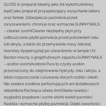
GLOSS to preparat idealny jako żel wykończeniowy
bądź jako preparat przyspieszający wysychanie lakieru
oraz farbek. Zabezpiecza paznokcie przed
zarysowaniami, chroni je oraz wzmacnia.SUNNY NAILS
– cleaner 100mlCleaner niezbędny płyn przy
odtłuszczaniu płytki paznokcia przed położeniem żelu
lub akrylu, a także do przemywania masy żelowej
(warstwy dyspersyjnej) po utwardzeniu w lampie UV.
Bardzo mocny o grejpfrutowym zapachu.SUNNY NAILS
– aceton 100mlAcetone Pure to czysty aceton
przeznaczony do zdejmowania hybrydy, żelu i akrylu, a
także rozpuszczania i usuwania starych ozdób i oklein.
Nie zawiera środków perfumujących ani dodatkowych
składników.Pachnąca oliwka 6mlOliwka nawilża i
wygładza popękane i suche skórki wokół paznokci.
Nawilża i wzmacnia płytkę paznokcia. Dzięki zawartości