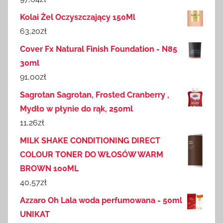
Kolai Żel Oczyszczający 150Ml
63,20
zł
Cover Fx Natural Finish Foundation - N85
30ml
91,00
zł
Sagrotan Sagrotan, Frosted Cranberry ,
Mydło w płynie do rąk, 250ml
11,26
zł
MILK SHAKE CONDITIONING DIRECT
COLOUR TONER DO WŁOSÓW WARM
BROWN 100ML
40,57
zł
Azzaro Oh Lala woda perfumowana - 50ml
UNIKAT