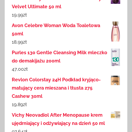
Velvet Ultimate 50 ml
19,99
zł
Avon Celebre Woman Woda Toaletowa
50ml
18,99
zł
Purles 130 Gentle Cleansing Milk mleczko
do demakijażu 200ml
47,00
zł
Revlon Colorstay 24H Podkład kryjąco-
matujący cera mieszana i tłusta 275
Cashew 30ml
19,89
zł
Vichy Neovadiol After Menopause krem
ujędrniający i odżywiający na dzień 50 ml
97,64
zł