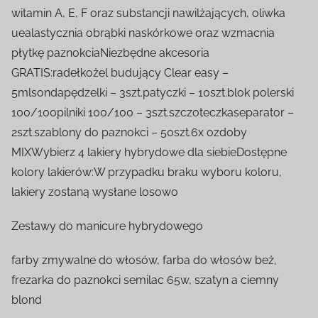
witamin A, E, F oraz substancji nawilżających, oliwka
uealastycznia obrąbki naskórkowe oraz wzmacnia
płytkę paznokciaNiezbędne akcesoria
GRATIS:radełkożel budujący Clear easy –
5mlsondapędzelki – 3szt.patyczki – 10szt.blok polerski
100/100pilniki 100/100 – 3szt.szczoteczkaseparator –
2szt.szablony do paznokci – 50szt.6x ozdoby
MIXWybierz 4 lakiery hybrydowe dla siebieDostępne
kolory lakierów:W przypadku braku wyboru koloru,
lakiery zostaną wysłane losowo
Zestawy do manicure hybrydowego
farby zmywalne do włosów, farba do włosów beż,
frezarka do paznokci semilac 65w, szatyn a ciemny
blond