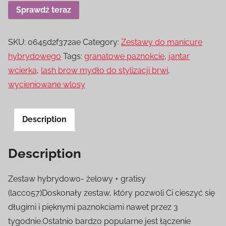
Sprawdź teraz
SKU:
0645d2f372ae
Category:
Zestawy do manicure
hybrydowego
Tags:
granatowe paznokcie
,
jantar
wcierka
,
lash brow mydło do stylizacji brwi
,
wycieniowane wlosy
Description
Description
Zestaw hybrydowo- żelowy + gratisy
(lacco57)Doskonały zestaw, który pozwoli Ci cieszyć się
długimi i pięknymi paznokciami nawet przez 3
tygodnie.Ostatnio bardzo popularne jest łączenie