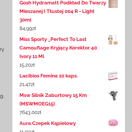
Gosh Hydramatt Podkład Do Twarzy
Mieszanej I Tłustej 004 R - Light
30ml
84,99
zł
Miss Sporty _Perfect To Last
Camouflage Kryjący Korektor 40
ry
Ivory 11 Ml
15,20
zł
Lacibios Femina 10 kaps.
21,47
zł
Msw Silnik Zaburtowy 15 Km
g,
(MSWMOEG15)
7643,00
zł
Aura Czepek Kąpielowy
11,99
zł