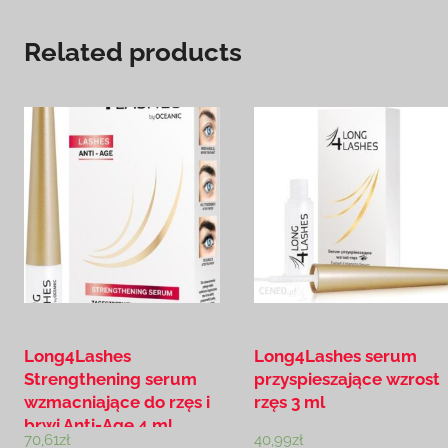
Related products
Long4Lashes
Long4Lashes serum
Strengthening serum
przyspieszające wzrost
wzmacniające do rzęs i
rzęs 3 ml
brwi Anti-Age 4 ml
70,61
zł
40,99
zł