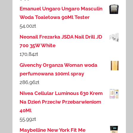
Emanuel Ungaro Ungaro Masculin
Woda Toaletowa 90Ml Tester
54,00
zł
Neonail Frezarka JSDA Nail Drill JD
700 35W White
170,84
zł
Givenchy Organza Woman woda
perfumowana 100ml spray
286,96
zł
Nivea Cellular Luminous 630 Krem
Na Dzień Przeciw Przebarwieniom
40Ml
55,99
zł
Maybelline New York Fit Me