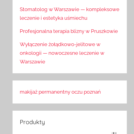
Stomatolog w Warszawie — kompleksowe
leczenie i estetyka uśmiechu
Profesjonalna terapia blizny w Pruszkowie
Wyłączenie żołądkowo-jelitowe w
onkologii — nowoczesne leczenie w
Warszawie
makijaż permanentny oczu poznań
Produkty