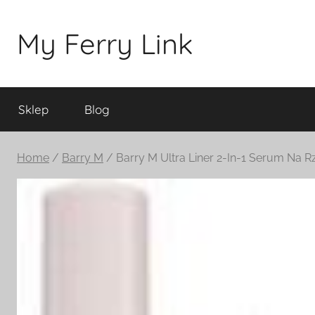
Przejdź
do
My Ferry Link
treści
Sklep
Blog
Home
/
Barry M
/ Barry M Ultra Liner 2-In-1 Serum Na R