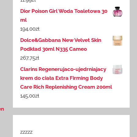
Dior Poison Girl Woda Toaletowa 30
ml
194,00
zł
Dolce&Gabbana New Velvet Skin
Podkład 30ml N335 Cameo
267,75
zł
Clarins Regenerujaco-ujedrniajacy
krem do ciała Extra Firming Body
Care Rich Replenishing Cream 200ml
145,00
zł
en
zzzzz