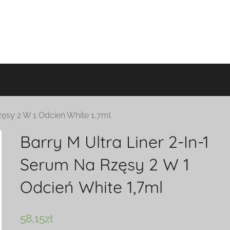
zęsy 2 W 1 Odcień White 1,7ml
Barry M Ultra Liner 2-In-1
Serum Na Rzęsy 2 W 1
Odcień White 1,7ml
58,15
zł