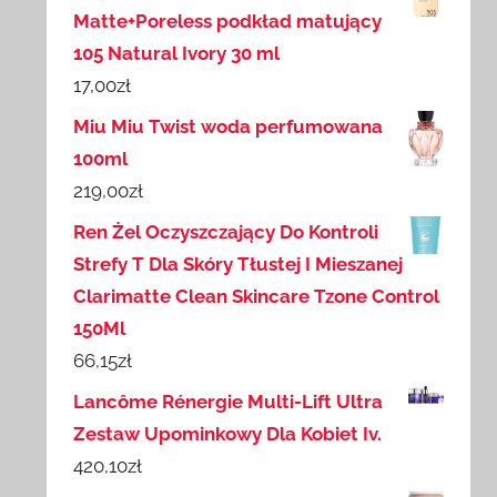
Matte+Poreless podkład matujący
105 Natural Ivory 30 ml
17,00
zł
Miu Miu Twist woda perfumowana
100ml
219,00
zł
Ren Żel Oczyszczający Do Kontroli
Strefy T Dla Skóry Tłustej I Mieszanej
Clarimatte Clean Skincare Tzone Control
150Ml
66,15
zł
Lancôme Rénergie Multi-Lift Ultra
Zestaw Upominkowy Dla Kobiet Iv.
420,10
zł