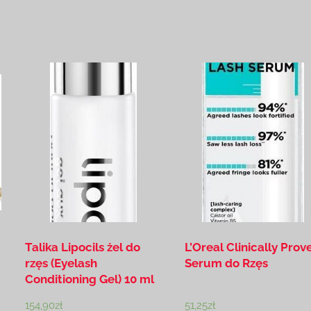
Talika Lipocils żel do
L’Oreal Clinically Prov
rzęs (Eyelash
Serum do Rzęs
Conditioning Gel) 10 ml
154,90
zł
51,25
zł