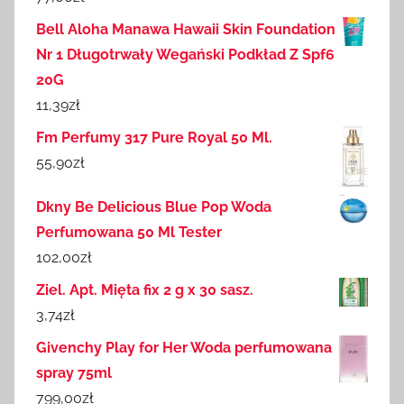
Bell Aloha Manawa Hawaii Skin Foundation
Nr 1 Długotrwały Wegański Podkład Z Spf6
20G
11,39
zł
Fm Perfumy 317 Pure Royal 50 Ml.
55,90
zł
Dkny Be Delicious Blue Pop Woda
Perfumowana 50 Ml Tester
102,00
zł
Ziel. Apt. Mięta fix 2 g x 30 sasz.
3,74
zł
Givenchy Play for Her Woda perfumowana
spray 75ml
799,00
zł