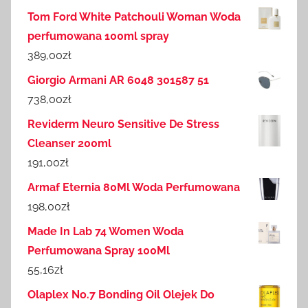
Tom Ford White Patchouli Woman Woda
perfumowana 100ml spray
389,00
zł
Giorgio Armani AR 6048 301587 51
738,00
zł
Reviderm Neuro Sensitive De Stress
Cleanser 200ml
191,00
zł
Armaf Eternia 80Ml Woda Perfumowana
198,00
zł
Made In Lab 74 Women Woda
Perfumowana Spray 100Ml
55,16
zł
Olaplex No.7 Bonding Oil Olejek Do