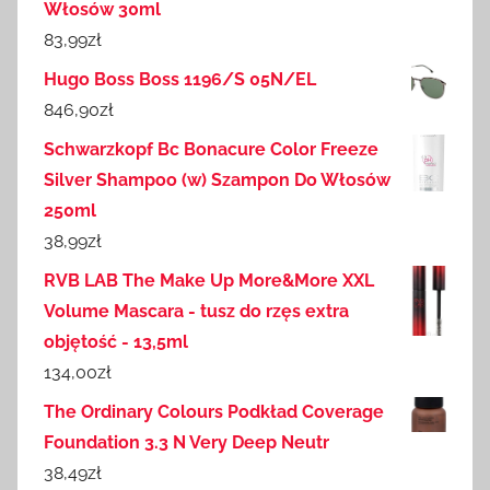
Włosów 30ml
83,99
zł
Hugo Boss Boss 1196/S 05N/EL
846,90
zł
Schwarzkopf Bc Bonacure Color Freeze
Silver Shampoo (w) Szampon Do Włosów
250ml
38,99
zł
RVB LAB The Make Up More&More XXL
Volume Mascara - tusz do rzęs extra
objętość - 13,5ml
134,00
zł
The Ordinary Colours Podkład Coverage
Foundation 3.3 N Very Deep Neutr
38,49
zł