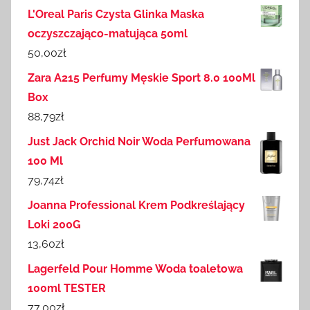
L'Oreal Paris Czysta Glinka Maska
oczyszczająco-matująca 50ml
50,00
zł
Zara A215 Perfumy Męskie Sport 8.0 100Ml
Box
88,79
zł
Just Jack Orchid Noir Woda Perfumowana
100 Ml
79,74
zł
Joanna Professional Krem Podkreślający
Loki 200G
13,60
zł
Lagerfeld Pour Homme Woda toaletowa
100ml TESTER
77,00
zł