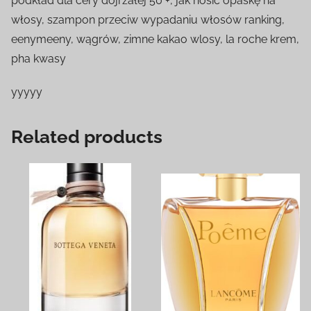
podkład dla cery dojrzałej 50 +, jak nosić opaskę na
włosy, szampon przeciw wypadaniu włosów ranking,
eenymeeny, wągrów, zimne kakao wlosy, la roche krem,
pha kwasy
yyyyy
Related products