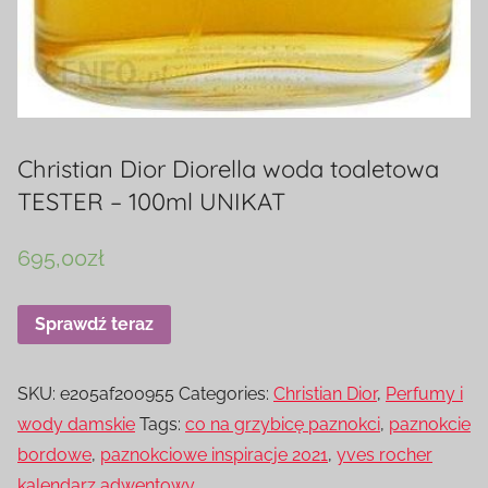
Christian Dior Diorella woda toaletowa
TESTER – 100ml UNIKAT
695,00
zł
Sprawdź teraz
SKU:
e205af200955
Categories:
Christian Dior
,
Perfumy i
wody damskie
Tags:
co na grzybicę paznokci
,
paznokcie
bordowe
,
paznokciowe inspiracje 2021
,
yves rocher
kalendarz adwentowy