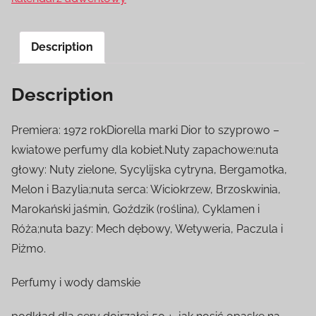
Description
Description
Premiera: 1972 rokDiorella marki Dior to szyprowo –
kwiatowe perfumy dla kobiet.Nuty zapachowe:nuta
głowy: Nuty zielone, Sycylijska cytryna, Bergamotka,
Melon i Bazylia;nuta serca: Wiciokrzew, Brzoskwinia,
Marokański jaśmin, Goździk (roślina), Cyklamen i
Róża;nuta bazy: Mech dębowy, Wetyweria, Paczula i
Piżmo.
Perfumy i wody damskie