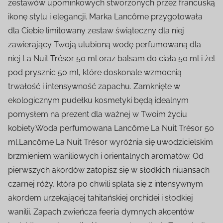
zestawów upominkowych stworzonych przez francuską
ikonę stylu i elegancji. Marka Lancôme przygotowała
dla Ciebie limitowany zestaw świąteczny dla niej
zawierający Twoją ulubioną wodę perfumowaną dla
niej La Nuit Trésor 50 ml oraz balsam do ciała 50 ml i żel
pod prysznic 50 ml, które doskonale wzmocnią
trwałość i intensywność zapachu. Zamknięte w
ekologicznym pudełku kosmetyki będą idealnym
pomysłem na prezent dla ważnej w Twoim życiu
kobiety.Woda perfumowana Lancôme La Nuit Trésor 50
ml.Lancôme La Nuit Trésor wyróżnia się uwodzicielskim
brzmieniem waniliowych i orientalnych aromatów. Od
pierwszych akordów zatopisz się w słodkich niuansach
czarnej róży, która po chwili splata się z intensywnym
akordem urzekającej tahitańskiej orchidei i słodkiej
wanilii. Zapach zwieńcza feeria dymnych akcentów