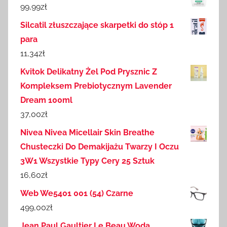
99,99
zł
Silcatil złuszczające skarpetki do stóp 1
para
11,34
zł
Kvitok Delikatny Żel Pod Prysznic Z
Kompleksem Prebiotycznym Lavender
Dream 100ml
37,00
zł
Nivea Nivea Micellair Skin Breathe
Chusteczki Do Demakijażu Twarzy I Oczu
3W1 Wszystkie Typy Cery 25 Sztuk
16,60
zł
Web We5401 001 (54) Czarne
499,00
zł
Jean Paul Gaultier Le Beau Woda