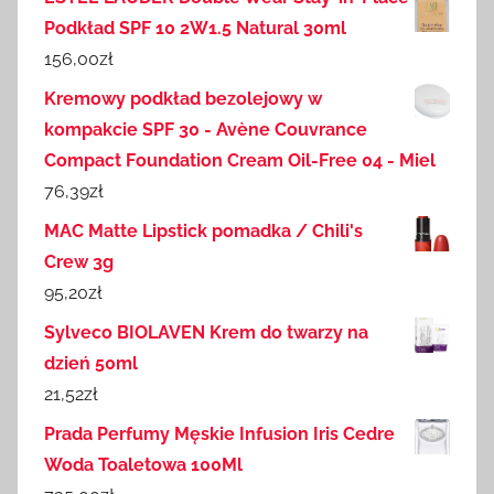
Podkład SPF 10 2W1.5 Natural 30ml
156,00
zł
Kremowy podkład bezolejowy w
kompakcie SPF 30 - Avène Couvrance
Compact Foundation Cream Oil-Free 04 - Miel
76,39
zł
MAC Matte Lipstick pomadka / Chili's
Crew 3g
95,20
zł
Sylveco BIOLAVEN Krem do twarzy na
dzień 50ml
21,52
zł
Prada Perfumy Męskie Infusion Iris Cedre
Woda Toaletowa 100Ml