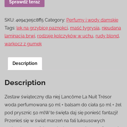
Sprawdź teraz
SKU:
4e943e5c8ff5
Category:
Perfumy i wody damskie
Tags:
lek na grzybicę paznokci
,
maść tygrysia
,
nieudana
laminacja brwi
,
rodzaje kolczyków w uchu
,
rudy blond
,
warkocz z gumek
Description
Description
Zestaw świąteczny dla niej Lancôme La Nuit Trésor
woda perfumowana 50 ml + balsam do ciała 50 ml + żel
pod prysznic 50 mlW te święta daj się ponieść fantazji!
Przenieś się w świat marzeń na fali luksusowych