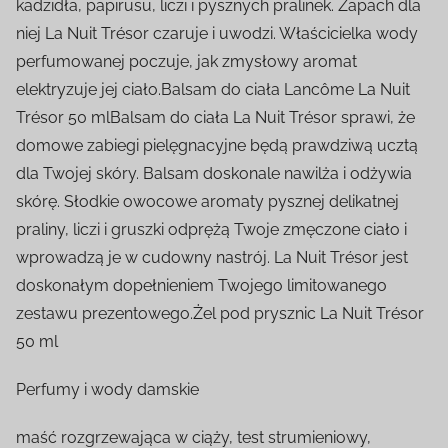
kadzidła, papirusu, liczi i pysznych pralinek. Zapach dla
niej La Nuit Trésor czaruje i uwodzi. Właścicielka wody
perfumowanej poczuje, jak zmysłowy aromat
elektryzuje jej ciało.Balsam do ciała Lancôme La Nuit
Trésor 50 mlBalsam do ciała La Nuit Trésor sprawi, że
domowe zabiegi pielęgnacyjne będą prawdziwą ucztą
dla Twojej skóry. Balsam doskonale nawilża i odżywia
skórę. Słodkie owocowe aromaty pysznej delikatnej
praliny, liczi i gruszki odprężą Twoje zmęczone ciało i
wprowadzą je w cudowny nastrój. La Nuit Trésor jest
doskonałym dopełnieniem Twojego limitowanego
zestawu prezentowego.Żel pod prysznic La Nuit Trésor
50 ml
Perfumy i wody damskie
maść rozgrzewająca w ciąży, test strumieniowy,