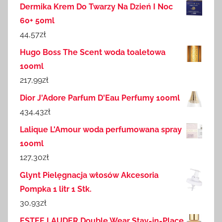
Dermika Krem Do Twarzy Na Dzień I Noc
60+ 50ml
44,57
zł
Hugo Boss The Scent woda toaletowa
100ml
217,99
zł
Dior J'Adore Parfum D'Eau Perfumy 100ml
434,43
zł
Lalique L'Amour woda perfumowana spray
100ml
127,30
zł
Glynt Pielęgnacja włosów Akcesoria
Pompka 1 litr 1 Stk.
30,93
zł
ESTEE LAUDER Double Wear Stay-in-Place