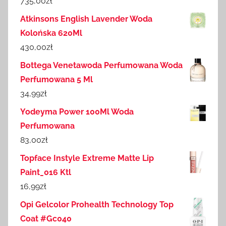
735,00
zł
Atkinsons English Lavender Woda
Kolońska 620Ml
430,00
zł
Bottega Venetawoda Perfumowana Woda
Perfumowana 5 Ml
34,99
zł
Yodeyma Power 100Ml Woda
Perfumowana
83,00
zł
Topface Instyle Extreme Matte Lip
Paint_016 Ktl
16,99
zł
Opi Gelcolor Prohealth Technology Top
Coat #Gc040