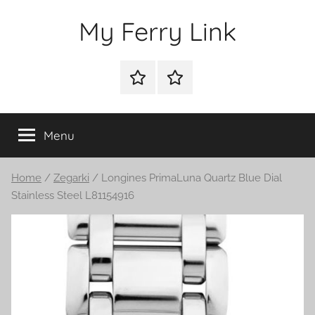
Przejdź
My Ferry Link
do
treści
Sklep
Blog
Menu
Home
/
Zegarki
/ Longines PrimaLuna Quartz Blue Dial
Stainless Steel L81154916