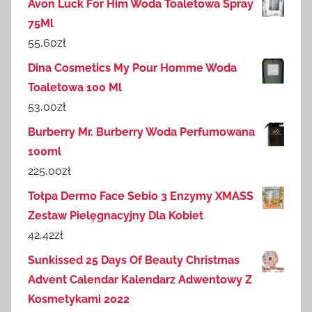
Avon Luck For Him Woda Toaletowa Spray
75Ml
55,60
zł
Dina Cosmetics My Pour Homme Woda
Toaletowa 100 Ml
53,00
zł
Burberry Mr. Burberry Woda Perfumowana
100ml
225,00
zł
Tołpa Dermo Face Sebio 3 Enzymy XMASS
Zestaw Pielęgnacyjny Dla Kobiet
42,42
zł
Sunkissed 25 Days Of Beauty Christmas
Advent Calendar Kalendarz Adwentowy Z
Kosmetykami 2022