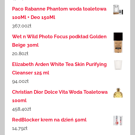
Paco Rabanne Phantom woda toaletowa
100Ml + Deo 150Ml
367,00
zł
Wet n Wild Photo Focus podkład Golden
Beige 30ml
20,80
zł
Elizabeth Arden White Tea Skin Purifying
Cleanser 125 ml
94,00
zł
Christian Dior Dolce Vita Woda Toaletowa
100ml
458,40
zł
RedBlocker krem na dzień 50ml
14,79
zł