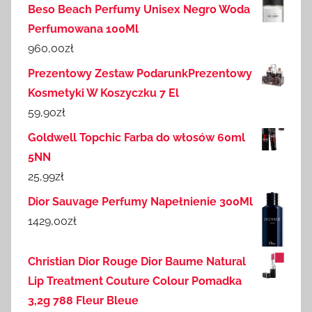
Beso Beach Perfumy Unisex Negro Woda
Perfumowana 100Ml
960,00
zł
Prezentowy Zestaw PodarunkPrezentowy
Kosmetyki W Koszyczku 7 El
59,90
zł
Goldwell Topchic Farba do włosów 60ml
5NN
25,99
zł
Dior Sauvage Perfumy Napełnienie 300Ml
1429,00
zł
Christian Dior Rouge Dior Baume Natural
Lip Treatment Couture Colour Pomadka
3,2g 788 Fleur Bleue