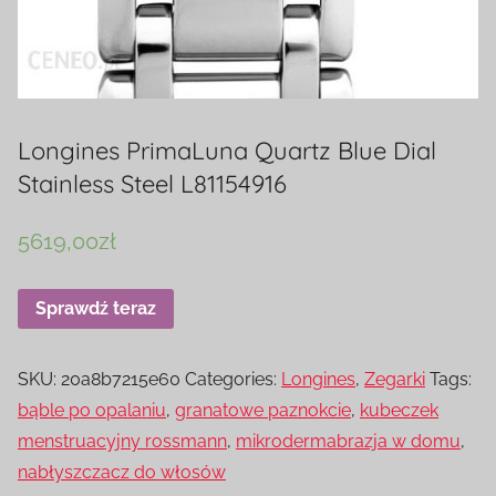
Longines PrimaLuna Quartz Blue Dial
Stainless Steel L81154916
5619,00
zł
Sprawdź teraz
SKU:
20a8b7215e60
Categories:
Longines
,
Zegarki
Tags:
bąble po opalaniu
,
granatowe paznokcie
,
kubeczek
menstruacyjny rossmann
,
mikrodermabrazja w domu
,
nabłyszczacz do włosów