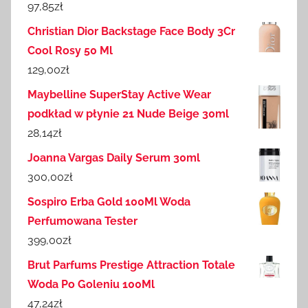
97,85
zł
Christian Dior Backstage Face Body 3Cr
Cool Rosy 50 Ml
129,00
zł
Maybelline SuperStay Active Wear
podkład w płynie 21 Nude Beige 30ml
28,14
zł
Joanna Vargas Daily Serum 30ml
300,00
zł
Sospiro Erba Gold 100Ml Woda
Perfumowana Tester
399,00
zł
Brut Parfums Prestige Attraction Totale
Woda Po Goleniu 100Ml
47,24
zł