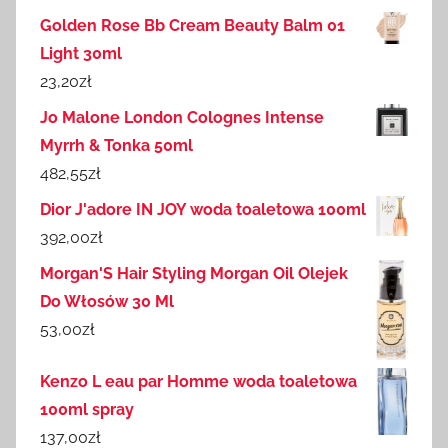
Golden Rose Bb Cream Beauty Balm 01
Light 30ml
23,20
zł
Jo Malone London Colognes Intense
Myrrh & Tonka 50ml
482,55
zł
Dior J'adore IN JOY woda toaletowa 100ml
392,00
zł
Morgan'S Hair Styling Morgan Oil Olejek
Do Włosów 30 Ml
53,00
zł
Kenzo L eau par Homme woda toaletowa
100ml spray
137,00
zł