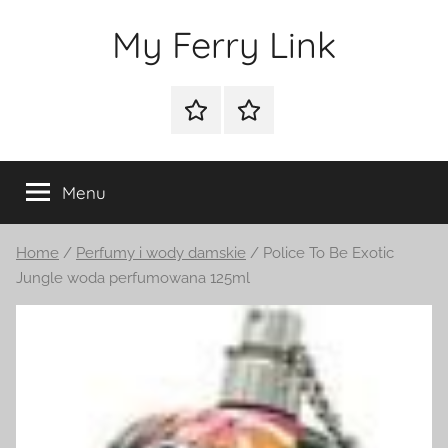
Przejdź
My Ferry Link
do
treści
Sklep
Blog
Menu
Home
/
Perfumy i wody damskie
/ Police To Be Exotic
Jungle woda perfumowana 125ml