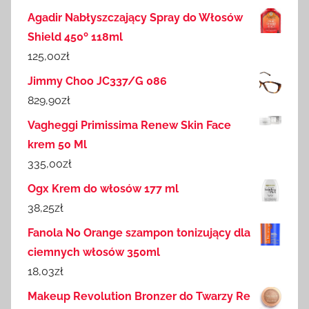
Agadir Nabłyszczający Spray do Włosów
Shield 450º 118ml
125,00
zł
Jimmy Choo JC337/G 086
829,90
zł
Vagheggi Primissima Renew Skin Face
krem 50 Ml
335,00
zł
Ogx Krem do włosów 177 ml
38,25
zł
Fanola No Orange szampon tonizujący dla
ciemnych włosów 350ml
18,03
zł
Makeup Revolution Bronzer do Twarzy Re