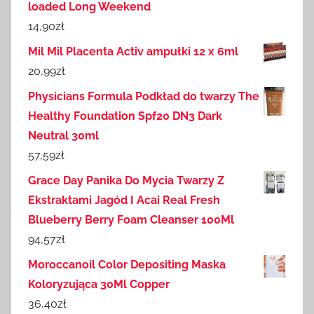
loaded Long Weekend
14,90
zł
Mil Mil Placenta Activ ampułki 12 x 6ml
20,99
zł
Physicians Formula Podkład do twarzy The
Healthy Foundation Spf20 DN3 Dark
Neutral 30ml
57,59
zł
Grace Day Panika Do Mycia Twarzy Z
Ekstraktami Jagód I Acai Real Fresh
Blueberry Berry Foam Cleanser 100Ml
94,57
zł
Moroccanoil Color Depositing Maska
Koloryzująca 30Ml Copper
36,40
zł