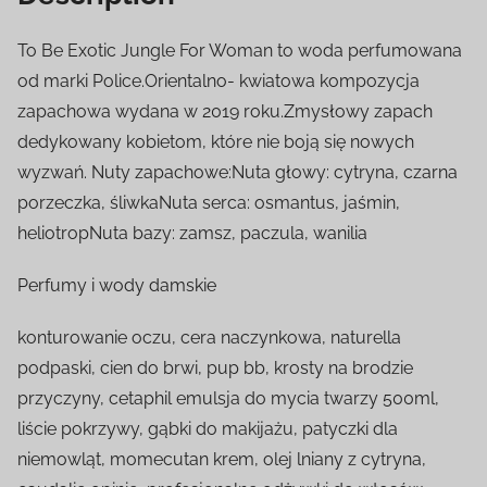
To Be Exotic Jungle For Woman to woda perfumowana
od marki Police.Orientalno- kwiatowa kompozycja
zapachowa wydana w 2019 roku.Zmysłowy zapach
dedykowany kobietom, które nie boją się nowych
wyzwań. Nuty zapachowe:Nuta głowy: cytryna, czarna
porzeczka, śliwkaNuta serca: osmantus, jaśmin,
heliotropNuta bazy: zamsz, paczula, wanilia
Perfumy i wody damskie
konturowanie oczu, cera naczynkowa, naturella
podpaski, cien do brwi, pup bb, krosty na brodzie
przyczyny, cetaphil emulsja do mycia twarzy 500ml,
liście pokrzywy, gąbki do makijażu, patyczki dla
niemowląt, momecutan krem, olej lniany z cytryna,