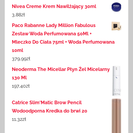
Nivea Creme Krem Nawilżający 30ml
3,88
zł
Paco Rabanne Lady Million Fabulous
Zestaw Woda Perfumowana 50Ml +
Mleczko Do Ciała 75ml + Woda Perfumowana
10ml
379,99
zł
Neoderma The Micellar Płyn Żel Micelarny
130 Ml
197,40
zł
Catrice Slim‘Matic Brow Pencil
Wodoodporna Kredka do brwi 20
11,32
zł