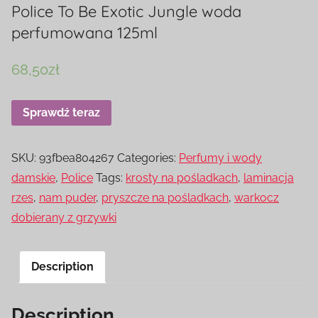
Police To Be Exotic Jungle woda
perfumowana 125ml
68,50
zł
Sprawdź teraz
SKU:
93fbea804267
Categories:
Perfumy i wody
damskie
,
Police
Tags:
krosty na pośladkach
,
laminacja
rzes
,
nam puder
,
pryszcze na pośladkach
,
warkocz
dobierany z grzywki
Description
Description