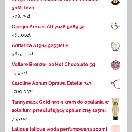
30Ml I020
708,75
zł
Giorgio Armani AR 7046 5089 52
467,00
zł
Adriatica A1964.5253MLE
3879,00
zł
Vollare Bronzer 02 Hot Chocolate 5g
13,90
zł
Caroline Abram Oprawa Estelle 743
1260,00
zł
Tannymaxx Gold 999,9 krem do opalania w
solarium przedłużający opaleniznę 125ml
75,70
zł
Lalique lalique woda perfumowana 100ml