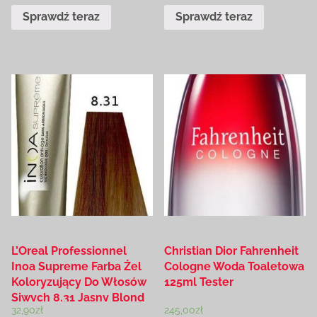
Sprawdź teraz
Sprawdź teraz
L’Oreal Professionnel
Christian Dior Fahrenheit
Inoa Supreme Farba Żel
Cologne Woda Toaletowa
Koloryzujący Do Włosów
125ml Tester
Siwych 8.31 Jasny Blond
32,90
zł
245,00
zł
Złocisto-Popielat 60 G