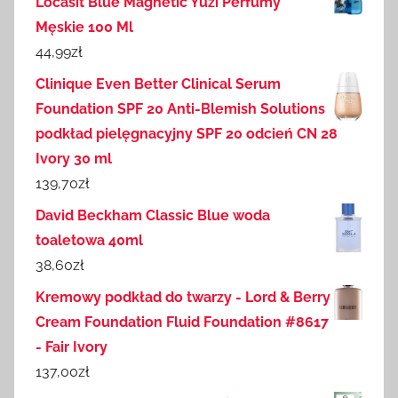
Locasit Blue Magnetic Yuzi Perfumy
Męskie 100 Ml
44,99
zł
Clinique Even Better Clinical Serum
Foundation SPF 20 Anti-Blemish Solutions
podkład pielęgnacyjny SPF 20 odcień CN 28
Ivory 30 ml
139,70
zł
David Beckham Classic Blue woda
toaletowa 40ml
38,60
zł
Kremowy podkład do twarzy - Lord & Berry
Cream Foundation Fluid Foundation #8617
- Fair Ivory
137,00
zł