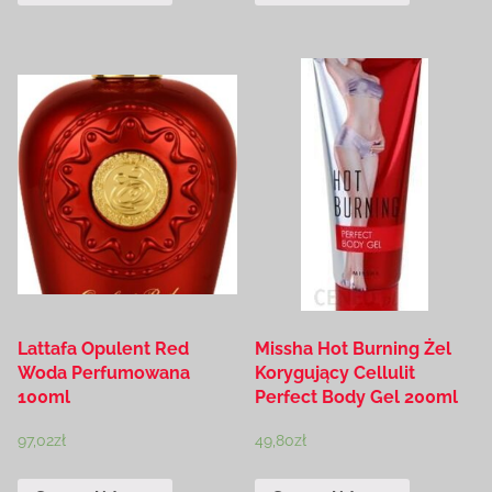
Lattafa Opulent Red
Missha Hot Burning Żel
Woda Perfumowana
Korygujący Cellulit
100ml
Perfect Body Gel 200ml
97,02
zł
49,80
zł