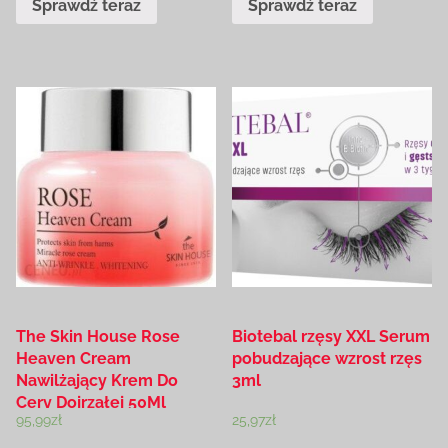
Sprawdź teraz
Sprawdź teraz
The Skin House Rose
Biotebal rzęsy XXL Serum
Heaven Cream
pobudzające wzrost rzęs
Nawilżający Krem Do
3ml
Cery Dojrzałej 50Ml
95,99
zł
25,97
zł