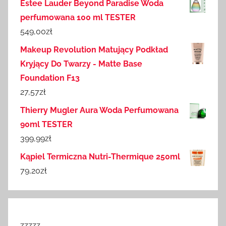
Estee Lauder Beyond Paradise Woda
perfumowana 100 ml TESTER
549,00
zł
Makeup Revolution Matujący Podkład
Kryjący Do Twarzy - Matte Base
Foundation F13
27,57
zł
Thierry Mugler Aura Woda Perfumowana
90ml TESTER
399,99
zł
Kąpiel Termiczna Nutri-Thermique 250ml
79,20
zł
zzzzz