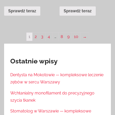
Sprawdź teraz
Sprawdź teraz
1
2
3
4
…
8
9
10
→
Ostatnie wpisy
Dentysta na Mokotowie — kompleksowe leczenie
zębów w sercu Warszawy
Wchłanialny monofilament do precyzyjnego
szycia tkanek
Stomatolog w Warszawie — kompleksowe