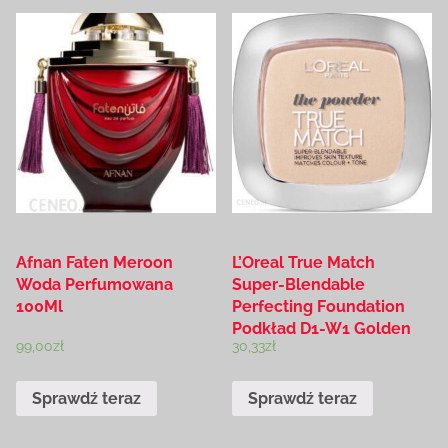
Afnan Faten Meroon
L’Oreal True Match
Woda Perfumowana
Super-Blendable
100Ml
Perfecting Foundation
Podkład D1-W1 Golden
99,00
zł
30,33
zł
Ivory 9g
Sprawdź teraz
Sprawdź teraz