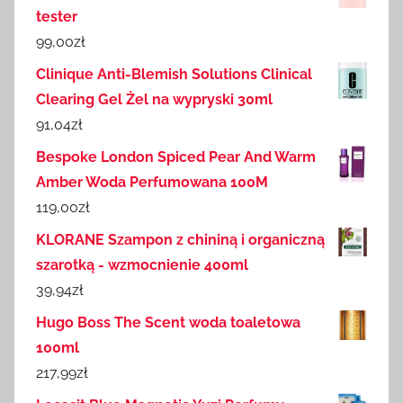
tester
99,00
zł
Clinique Anti-Blemish Solutions Clinical
Clearing Gel Żel na wypryski 30ml
91,04
zł
Bespoke London Spiced Pear And Warm
Amber Woda Perfumowana 100M
119,00
zł
KLORANE Szampon z chininą i organiczną
szarotką - wzmocnienie 400ml
39,94
zł
Hugo Boss The Scent woda toaletowa
100ml
217,99
zł