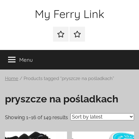
Przejdź
My Ferry Link
do
treści
Sklep
Blog
Menu
Home
/ Products tagged “pryszcze na pośladkach”
pryszcze na pośladkach
Showing 1–16 of 149 results